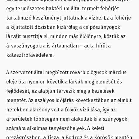
egy természetes baktérium által termelt fehérjét
tartalmazó készítményt juttatnak a vízbe. Ez a fehérje
a kijuttatott dózisban kizárólag a csípőszúnyogok
lárváit pusztítja el, minden más élőlényre, köztük az
árvaszúnyogokra is ártalmatlan – adta hírül a
katasztrófávédelem.
A szervezet által megbízott rovarbiológusok március
eleje óta nyomon követik a lárvák megjelenését és
fejlődését, ez alapján tervezik meg a kezelések
menetét. Az aszályos időjárás következtében az elmúlt
hetekben alacsony volt a folyók vízállása, így az
árterületek többségén nem alakultak ki a szúnyogok
számára alkalmas tenyészőhelyek. A keleti
országrészben, a Tisza, a Bodrog és a Körösök mentén