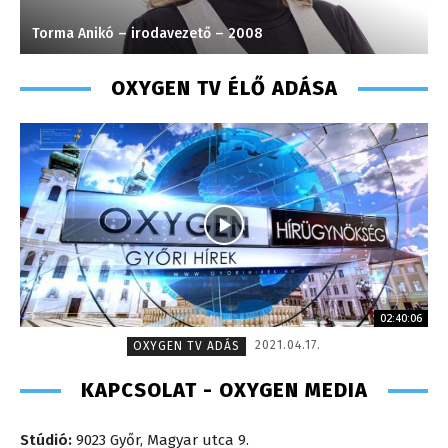
Tóth Bálint – operatőr-vágó – 2009
M
OXYGEN TV ÉLŐ ADÁSA
02:40:06
2021.04.17.
OXYGEN TV ADÁS
KAPCSOLAT - OXYGEN MEDIA
Stúdió:
9023 Győr, Magyar utca 9.