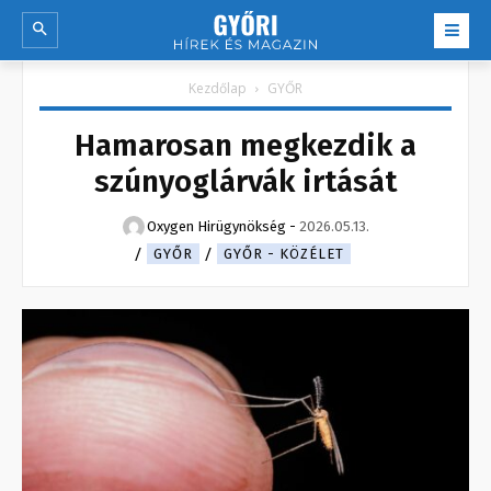
Kezdőlap
GYŐR
Hamarosan megkezdik a
szúnyoglárvák irtását
Oxygen Hirügynökség
-
2026.05.13.
GYŐR
GYŐR - KÖZÉLET