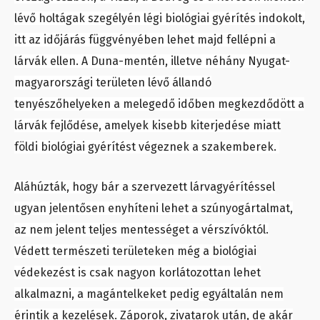
lévő holtágak szegélyén légi biológiai gyérítés indokolt,
itt az időjárás függvényében lehet majd fellépni a
lárvák ellen. A Duna-mentén, illetve néhány Nyugat-
magyarországi területen lévő állandó
tenyészőhelyeken a melegedő időben megkezdődött a
lárvák fejlődése, amelyek kisebb kiterjedése miatt
földi biológiai gyérítést végeznek a szakemberek.
Aláhúzták, hogy bár a szervezett lárvagyérítéssel
ugyan jelentősen enyhíteni lehet a szúnyogártalmat,
az nem jelent teljes mentességet a vérszívóktól.
Védett természeti területeken még a biológiai
védekezést is csak nagyon korlátozottan lehet
alkalmazni, a magántelkeket pedig egyáltalán nem
érintik a kezelések. Záporok, zivatarok után, de akár