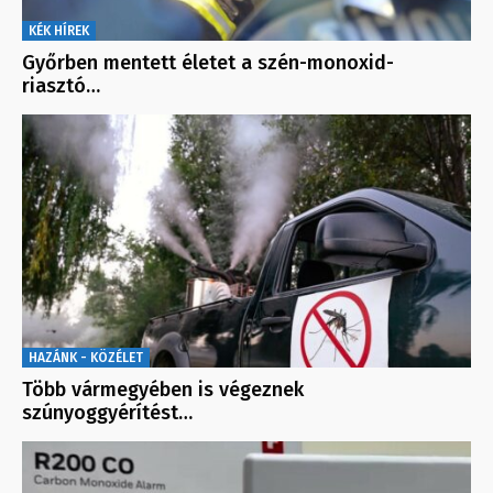
KÉK HÍREK
Győrben mentett életet a szén-monoxid-
riasztó…
HAZÁNK - KÖZÉLET
Több vármegyében is végeznek
szúnyoggyérítést…