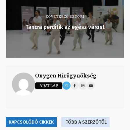
KÖVETKEZŐ SZTORI
Táncra perdítik az egész várost
Oxygen Hirügynökség
ADATLAP
KAPCSOLÓDÓ CIKKEK
TÖBB A SZERZŐTŐL