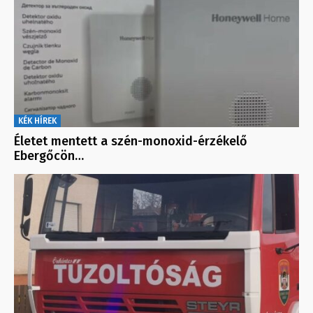
KÉK HÍREK
Életet mentett a szén-monoxid-érzékelő
Ebergőcön…