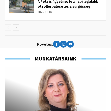
A Petz is figyelmeztet: napi legalább
öt rollerbalesetes a sürgősségin
2026.08.07.
Követés:
MUNKATÁRSAINK