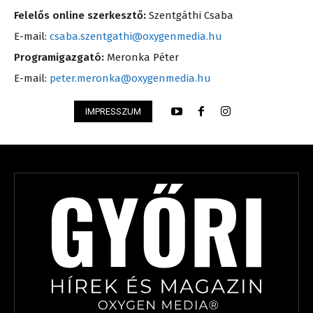
Felelős online szerkesztő:
Szentgáthi Csaba
E-mail:
csaba.szentgathi@oxygenmedia.hu
Programigazgató:
Meronka Péter
E-mail:
peter.meronka@oxygenmedia.hu
IMPRESSZUM