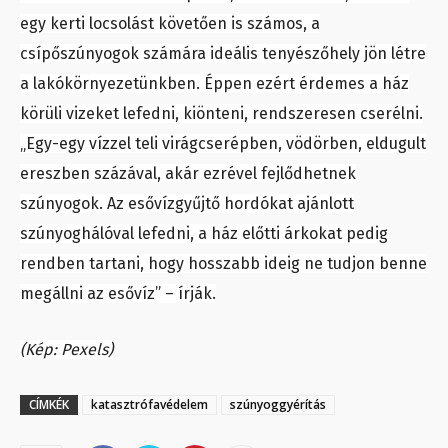
egy kerti locsolást követően is számos, a
csípőszúnyogok számára ideális tenyészőhely jön létre
a lakókörnyezetünkben. Éppen ezért érdemes a ház
körüli vizeket lefedni, kiönteni, rendszeresen cserélni.
„Egy-egy vízzel teli virágcserépben, vödörben, eldugult
ereszben százával, akár ezrével fejlődhetnek
szúnyogok. Az esővízgyűjtő hordókat ajánlott
szúnyoghálóval lefedni, a ház előtti árkokat pedig
rendben tartani, hogy hosszabb ideig ne tudjon benne
megállni az esővíz” – írják.
(Kép: Pexels)
CÍMKÉK
katasztrófavédelem
szúnyoggyérítás