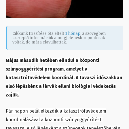
Cikkünk frissítése óta eltelt
3 hónap
, a szövegben
szereplő információk a megjelenéskor pontosak
voltak, de mára elavulhattak.
Május második hetében elindul a központi
szúnyoggyérítési program, amelyet a
katasztrófavédelem koordinál. A tavaszi időszakban
első lépésként a lárvák elleni biológiai védekezés
zajlik.
Pár napon belül elkezdik a katasztrófavédelem
koordinálásával a központi szúnyoggyérítést,
tavasszal első lépésként a szúnyogok tenyészőhelyén