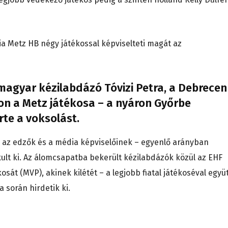
ia Metz HB négy játékossal képviselteti magát az
 magyar kézilabdázó Tóvizi Petra, a Debrecen
ton a Metz játékosa – a nyáron Győrbe
rte a voksolást.
, az edzők és a média képviselőinek – egyenlő arányban
kult ki. Az álomcsapatba bekerült kézilabdázók közül az EHF
osát (MVP), akinek kilétét – a legjobb fiatal játékoséval együt
 során hirdetik ki.