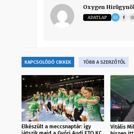
Oxygen Hirügynö
ADATLAP
KAPCSOLÓDÓ CIKKEK
TÖBB A SZERZŐTŐL
Elkészült a meccsnaptár: így
Vitális M
játszik majd a Győri Audi ETO KC
hiszen itt