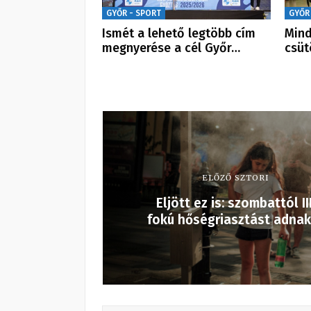
GYŐR - SPORT
GYŐR
Ismét a lehető legtöbb cím
Mind
megnyerése a cél Győr…
csüt
ELŐZŐ SZTORI
Eljött ez is: szombattól III
fokú hőségriasztást adnak