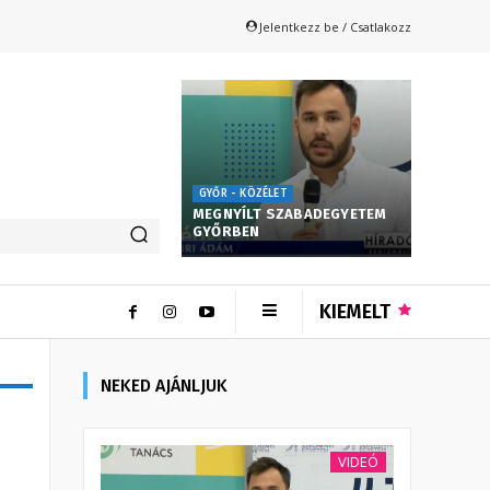
Jelentkezz be / Csatlakozz
GYŐR - KÖZÉLET
MEGNYÍLT SZABADEGYETEM
GYŐRBEN
KIEMELT
NEKED AJÁNLJUK
VIDEÓ