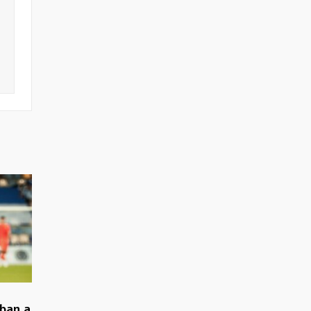
gban a