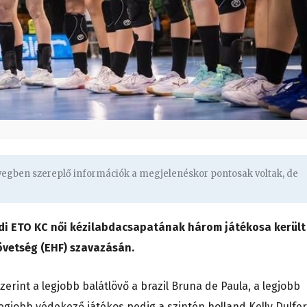
övegben szereplő információk a megjelenéskor pontosak voltak, de
di ETO KC női kézilabdacsapatának három játékosa került
övetség (EHF) szavazásán.
rint a legjobb balátlövő a brazil Bruna de Paula, a legjobb
egjobb védekező játékos pedig a szintén holland Kelly Dulfer