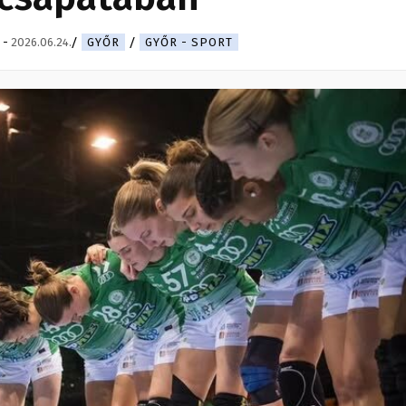
-
2026.06.24.
GYŐR
GYŐR - SPORT