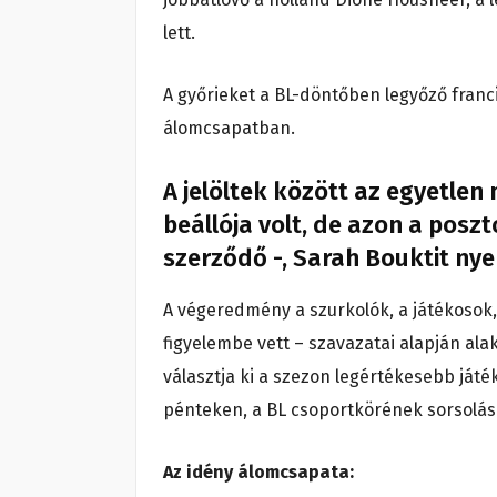
lett.
A győrieket a BL-döntőben legyőző franc
álomcsapatban.
A jelöltek között az egyetlen
beállója volt, de azon a posz
szerződő -, Sarah Bouktit nye
A végeredmény a szurkolók, a játékosok
figyelembe vett – szavazatai alapján ala
választja ki a szezon legértékesebb játék
pénteken, a BL csoportkörének sorsolása
Az idény álomcsapata: