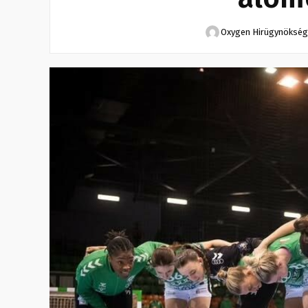
Oxygen Hirügynökség