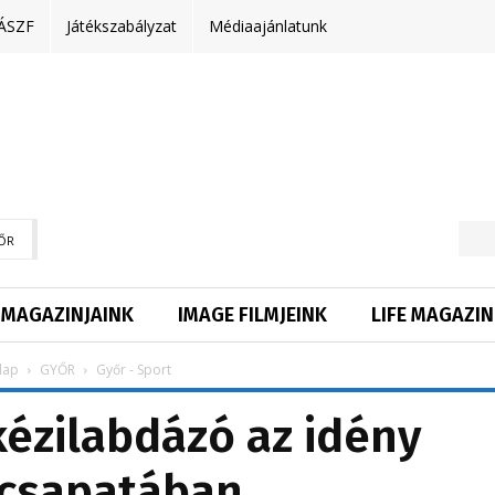
ÁSZF
Játékszabályzat
Médiaajánlatunk
ŐR
MAGAZINJAINK
IMAGE FILMJEINK
LIFE MAGAZIN
lap
GYŐR
Győr - Sport
ézilabdázó az idény
csapatában