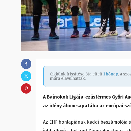
Cikkünk frissítése óta eltelt
1 hónap
, a sz
mára elavulhattak.
A Bajnokok Ligája-ezüstérmes Győri Au
az idény álomcsapatába az európai sz
Az EHF honlapjának keddi beszámolója sze
jobbátlövő a holland Dione Housheer, a l