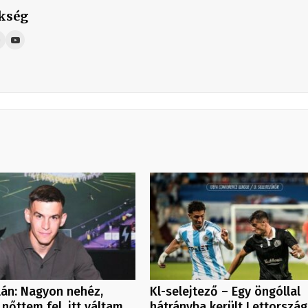
kség
ilán: Nagyon nehéz,
Kl-selejtező – Egy öngóllal
 nőttem fel, itt váltam
hátrányba került Lettorszá