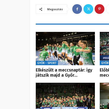
Megosztás
GYŐR - SPORT
GYŐR
Elkészült a meccsnaptár: így
Előb
játszik majd a Győr…
mecc