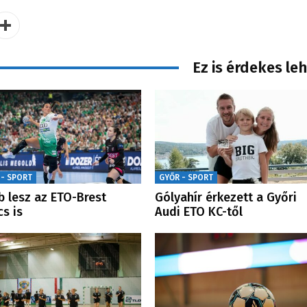
Ez is érdekes le
 - SPORT
GYŐR - SPORT
b lesz az ETO-Brest
Gólyahír érkezett a Győri
s is
Audi ETO KC-től