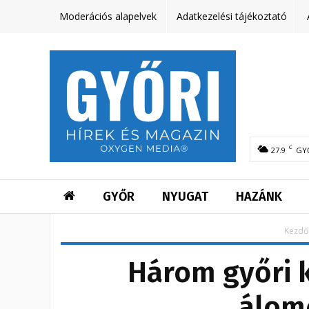
Moderációs alapelvek
Adatkezelési tájékoztató
C
27.9
GY
GYŐR
NYUGAT
HAZÁNK
Kezdő
Három győri k
álom