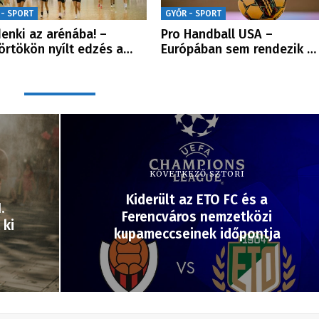
 - SPORT
GYŐR - SPORT
enki az arénába! –
Pro Handball USA –
örtökön nyílt edzés a…
Európában sem rendezik …
KÖVETKEZŐ SZTORI
Kiderült az ETO FC és a
.
Ferencváros nemzetközi
 ki
kupameccseinek időpontja