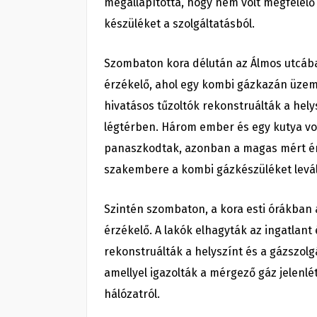
megállapította, hogy nem volt megfelelő a
készüléket a szolgáltatásból.
Szombaton kora délután az Álmos utcába
érzékelő, ahol egy kombi gázkazán üzeme
hivatásos tűzoltók rekonstruálták a he
légtérben. Három ember és egy kutya vol
panaszkodtak, azonban a magas mért érté
szakembere a kombi gázkészüléket levál
Szintén szombaton, a kora esti órákban 
érzékelő. A lakók elhagyták az ingatlant 
rekonstruálták a helyszínt és a gázszo
amellyel igazolták a mérgező gáz jelenlété
hálózatról.