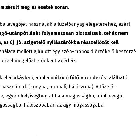
m sérült meg az esetek során.
ba levegőjét használják a tüzelőanyag elégetéséhez, ezért
vegő-utánpótlását folyamatosan biztosítsuk, tehát nem
az új, jól szigetelő nyílászárókba résszellőzőt kell
ználata mellett ajánlott egy szén-monoxid érzékelő beszerzé
s ezzel megelőzhetőek a tragédiák.
k el a lakásban, ahol a működő fűtőberendezés található,
 használnak (konyha, nappali, hálószoba). A tüzelő-
re, egyéb helyiségben abba a magasságba, ahol levegőt
agasságba, hálószobában az ágy magasságába.