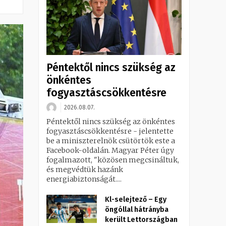
Péntektől nincs szükség az
önkéntes
fogyasztáscsökkentésre
2026.08.07.
Péntektől nincs szükség az önkéntes
fogyasztáscsökkentésre - jelentette
be a miniszterelnök csütörtök este a
Facebook-oldalán. Magyar Péter úgy
fogalmazott, "közösen megcsináltuk,
és megvédtük hazánk
energiabiztonságát....
Kl-selejtező – Egy
öngóllal hátrányba
került Lettországban