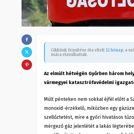
Cikkünk frissítése óta eltelt
12 hónap
, a s
mára elavulhattak.
Az elmúlt hétvégén Győrben három hely
vármegyei katasztrófavédelmi igazga
Múlt pénteken nem sokkal éjfél előtt a S
monoxid-érzékelő, miközben egy gázüze
szellőztetést, mire a győri hivatásos tűz
mérgező gáz jelenlétét a lakás légterébe