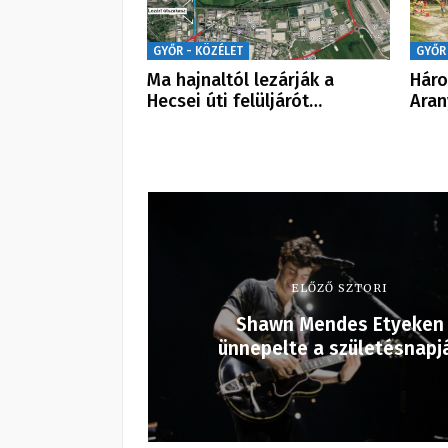
GYŐR - KÖZÉLET
GYŐR
Ma hajnaltól lezárják a
Háro
Hecsei úti felüljárót…
Aran
ELŐZŐ SZTORI
Shawn Mendes Etyeken
ünnepelte a születésnapj