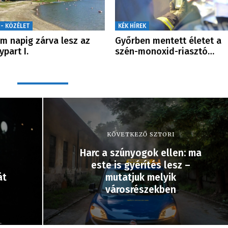
 - KÖZÉLET
KÉK HÍREK
m napig zárva lesz az
Győrben mentett életet a
ypart I.
szén-monoxid-riasztó…
KÖVETKEZŐ SZTORI
Harc a szúnyogok ellen: ma
este is gyérítés lesz –
át
mutatjuk melyik
városrészekben