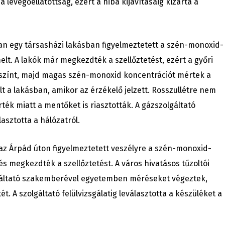
 levegőellátottság, ezért a hiba kijavításáig kizárta a
n egy társasházi lakásban figyelmeztetett a szén-monoxid-
lt. A lakók már megkezdték a szellőztetést, ezért a győri
lyszínt, majd magas szén-monoxid koncentrációt mértek a
t a lakásban, amikor az érzékelő jelzett. Rosszullétre nem
k miatt a mentőket is riasztották. A gázszolgáltató
asztotta a hálózatról.
az Árpád úton figyelmeztetett veszélyre a szén-monoxid-
és megkezdték a szellőztetést. A város hivatásos tűzoltói
lgáltató szakemberével egyetemben méréseket végeztek,
t. A szolgáltató felülvizsgálatig leválasztotta a készüléket a