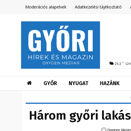
Moderációs alapelvek
Adatkezelési tájékoztató
C
25.3
GY
GYŐR
NYUGAT
HAZÁNK
Három győri lakás
Oxygen Hirüg