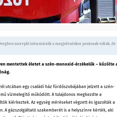
zövegben szereplő információk a megjelenéskor pontosak voltak, de
en mentettek életet a szén-monoxid-érzékelők – közölte 
tóság.
zél utcában egy családi ház fürdőszobájában jelzett a szén-
mű vízmelegítő működött. A tulajdonos megkezdte a
oltók kiérkeztek. Az egység méréseket végzett és igazolták a
n. A gázszolgáltató szakemberét is a helyszínre kérték, aki