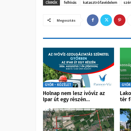
CÍMKÉK
felhívás
katasztrófavédelem
szé
Megosztás
GYŐR - KÖZÉLET
GYŐR
Holnap nem lesz ivóvíz az
Lako
Ipar út egy részén…
tér 