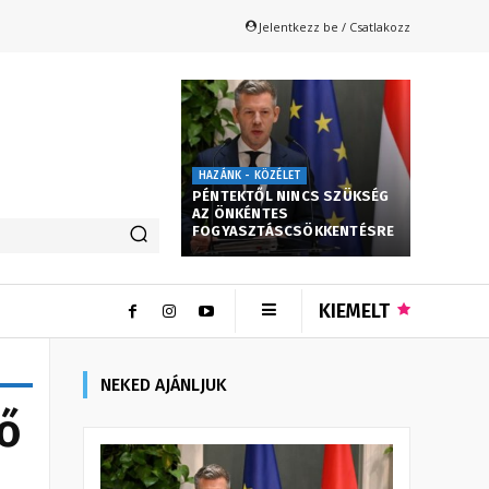
Jelentkezz be / Csatlakozz
HAZÁNK - KÖZÉLET
PÉNTEKTŐL NINCS SZÜKSÉG
AZ ÖNKÉNTES
FOGYASZTÁSCSÖKKENTÉSRE
KIEMELT
NEKED AJÁNLJUK
lő