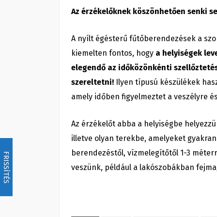
Az érzékelőknek köszönhetően senki se
A nyílt égésterű fűtőberendezések a szo
kiemelten fontos, hogy
a helyiségek le
elegendő az időközönkénti szellőztetés, 
szereltetni!
Ilyen típusú készülékek has
amely időben figyelmeztet a veszélyre é
Az érzékelőt abba a helyiségbe helyezzü
illetve olyan terekbe, amelyeket gyakran
berendezéstől, vízmelegítőtől 1-3 méter
FRISSÍTÉS
veszünk, például a lakószobákban fejm