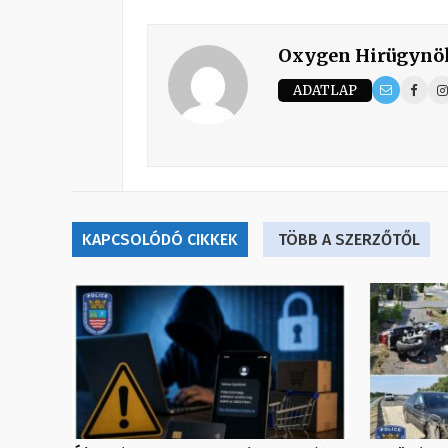
Oxygen Hirügynö
ADATLAP
KAPCSOLÓDÓ CIKKEK
TÖBB A SZERZŐTŐL