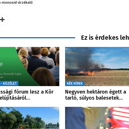
n-monoxid-érzékelő
Ez is érdekes le
 - KÖZÉLET
KÉK HÍREK
ssági fórum lesz a Kör
Negyven hektáron égett a
felújításáról…
tarló, súlyos balesetek…