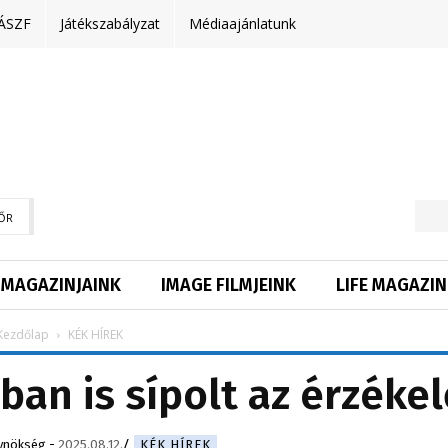
ÁSZF
Játékszabályzat
Médiaajánlatunk
ŐR
MAGAZINJAINK
IMAGE FILMJEINK
LIFE MAGAZIN
Kezdőlap
KÉK HÍREK
ban is sípolt az érzéke
ynökség
-
2025.08.12.
KÉK HÍREK