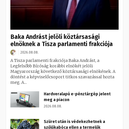
Baka Andrást jelöli köztársasági
elnöknek a Tisza parlamenti frakciója
2026.08.08.
A Tisza parlamenti frakciója Baka Andrást, a
Legfelsőbb Bíróság korábbi elnökét jelöli
Magyarország következő köztársasági elnökének. A
döntést a képviselőcsoport titkos szavazással hozta
meg. A...
Hardveralapú e-pénztárgép jelent
meg a piacon
2026.08.08.
Szüret után is védekezhetnek a
szőlőkabóca ellen a termelők