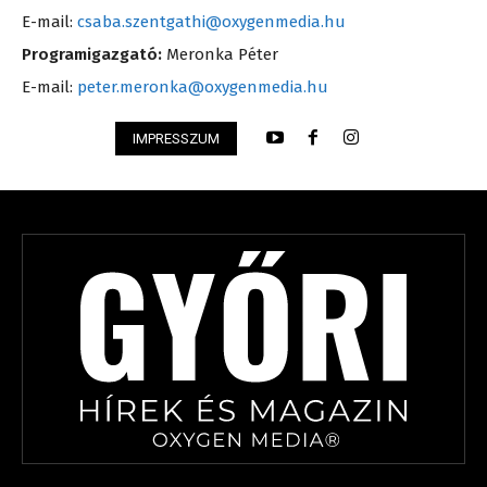
E-mail:
csaba.szentgathi@oxygenmedia.hu
Programigazgató:
Meronka Péter
E-mail:
peter.meronka@oxygenmedia.hu
IMPRESSZUM