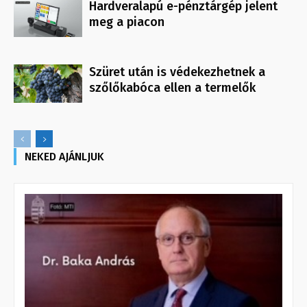
Hardveralapú e-pénztárgép jelent
meg a piacon
Szüret után is védekezhetnek a
szőlőkabóca ellen a termelők
NEKED AJÁNLJUK