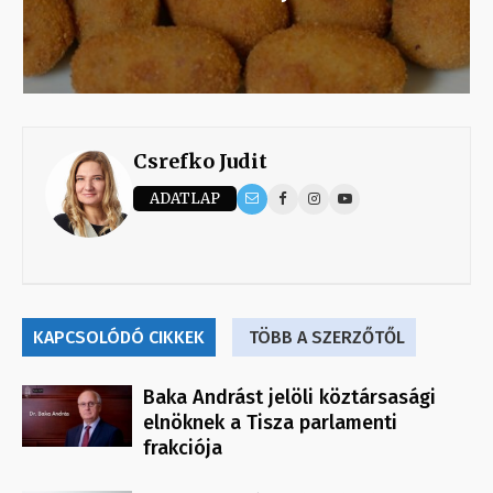
Csrefko Judit
ADATLAP
KAPCSOLÓDÓ CIKKEK
TÖBB A SZERZŐTŐL
Baka Andrást jelöli köztársasági
elnöknek a Tisza parlamenti
frakciója