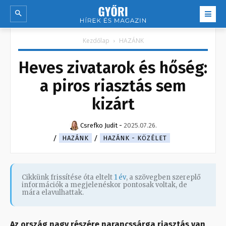
Kezdőlap
HAZÁNK
Heves zivatarok és hőség:
a piros riasztás sem
kizárt
Csrefko Judit
-
2025.07.26.
HAZÁNK
HAZÁNK - KÖZÉLET
Cikkünk frissítése óta eltelt
1 év
, a szövegben szereplő
információk a megjelenéskor pontosak voltak, de
mára elavulhattak.
Az ország nagy részére narancssárga riasztás van