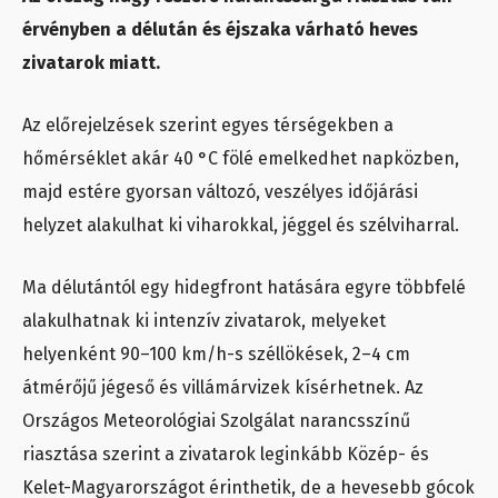
érvényben a délután és éjszaka várható heves
zivatarok miatt.
Az előrejelzések szerint egyes térségekben a
hőmérséklet akár 40 °C fölé emelkedhet napközben,
majd estére gyorsan változó, veszélyes időjárási
helyzet alakulhat ki viharokkal, jéggel és szélviharral.
Ma délutántól egy hidegfront hatására egyre többfelé
alakulhatnak ki intenzív zivatarok, melyeket
helyenként 90–100 km/h-s széllökések, 2–4 cm
átmérőjű jégeső és villámárvizek kísérhetnek. Az
Országos Meteorológiai Szolgálat narancsszínű
riasztása szerint a zivatarok leginkább Közép- és
Kelet-Magyarországot érinthetik, de a hevesebb gócok