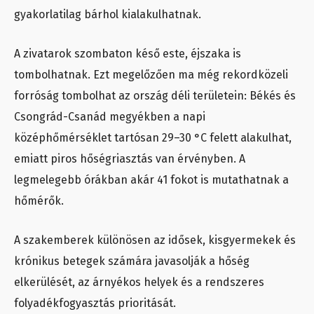
gyakorlatilag bárhol kialakulhatnak.
A zivatarok szombaton késő este, éjszaka is
tombolhatnak. Ezt megelőzően ma még rekordközeli
forróság tombolhat az ország déli területein: Békés és
Csongrád-Csanád megyékben a napi
középhőmérséklet tartósan 29–30 °C felett alakulhat,
emiatt piros hőségriasztás van érvényben. A
legmelegebb órákban akár 41 fokot is mutathatnak a
hőmérők.
A szakemberek különösen az idősek, kisgyermekek és
krónikus betegek számára javasolják a hőség
elkerülését, az árnyékos helyek és a rendszeres
folyadékfogyasztás prioritását.