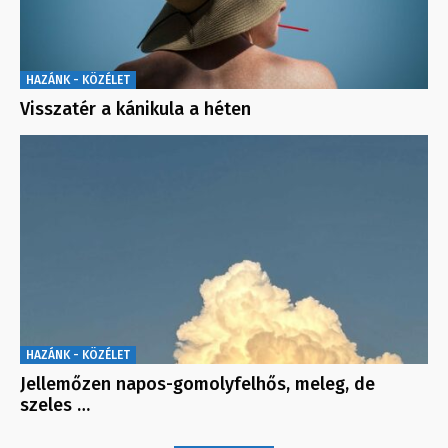
HAZÁNK - KÖZÉLET
Visszatér a kánikula a héten
HAZÁNK - KÖZÉLET
Jellemőzen napos-gomolyfelhős, meleg, de
szeles …