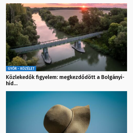
GYŐR - KÖZÉLET
Közlekedők figyelem: megkezdődött a Bolgányi-
híd…