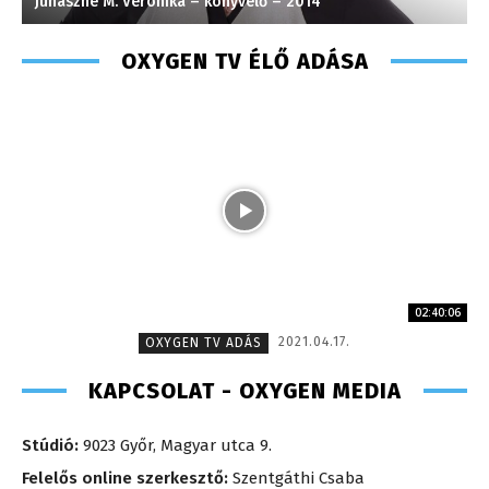
Juhászné M. Veronika – könyvelő – 2014
V
OXYGEN TV ÉLŐ ADÁSA
02:40:06
2021.04.17.
OXYGEN TV ADÁS
KAPCSOLAT - OXYGEN MEDIA
Stúdió:
9023 Győr, Magyar utca 9.
Felelős online szerkesztő:
Szentgáthi Csaba