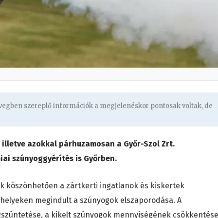
övegben szereplő információk a megjelenéskor pontosak voltak, de
 illetve azokkal párhuzamosan a Győr-Szol Zrt.
ai szúnyoggyérítés is Győrben.
k köszönhetően a zártkerti ingatlanok és kiskertek
őhelyeken megindult a szúnyogok elszaporodása. A
egszüntetése, a kikelt szúnyogok mennyiségének csökkentése