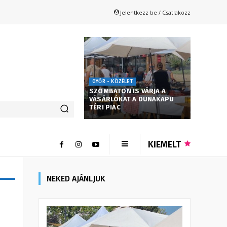
Jelentkezz be / Csatlakozz
GYŐR - KÖZÉLET
SZOMBATON IS VÁRJA A
VÁSÁRLÓKAT A DUNAKAPU
TÉRI PIAC
KIEMELT
NEKED AJÁNLJUK