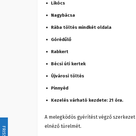
Likócs
Nagybácsa
Rába töltés mindkét oldala
Górédűlő
Rabkert
Bécsi úti kertek
Újvárosi töltés
Pinnyéd
Kezelés várható kezdete: 21 óra.
A melegködös gyérítést végző szerkezet m
elnéző türelmét.
FRISSÍTÉS