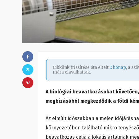
Cikkünk frissítése óta eltelt
2 hónap
, a sz
mára elavulhattak.
A biológiai beavatkozásokat követően,
megbízásából megkezdődik a földi kémi
Az elmúlt időszakban a meleg időjárásna
környezetében található mikro tenyész
beavatkozás célja a lokális ártalmak m