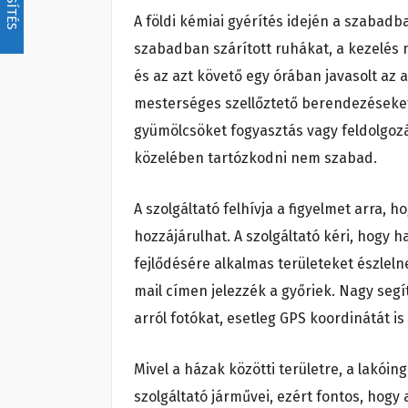
A földi kémiai gyérítés idején a szabadb
szabadban szárított ruhákat, a kezelés n
és az azt követő egy órában javasolt az a
mesterséges szellőztető berendezéseket 
gyümölcsöket fogyasztás vagy feldolgozá
közelében tartózkodni nem szabad.
A szolgáltató felhívja a figyelmet arra, 
hozzájárulhat. A szolgáltató kéri, hogy
fejlődésére alkalmas területeket észleln
mail címen jelezzék a győriek. Nagy seg
arról fotókat, esetleg GPS koordinátát i
Mivel a házak közötti területre, a lakói
szolgáltató járművei, ezért fontos, ho