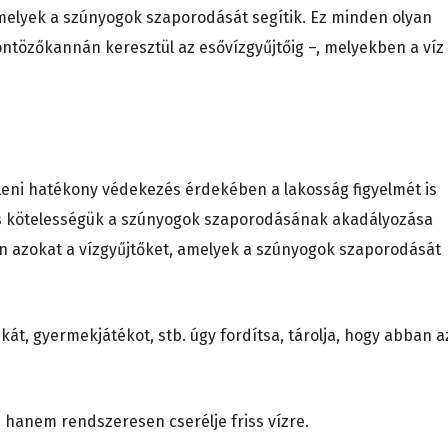
melyek a szúnyogok szaporodását segítik. Ez minden olyan
 öntözőkannán keresztül az esővízgyűjtőig –, melyekben a víz
elleni hatékony védekezés érdekében a lakosság figyelmét is
és kötelességük a szúnyogok szaporodásának akadályozása
 azokat a vízgyűjtőket, amelyek a szúnyogok szaporodását
skát, gyermekjátékot, stb. úgy fordítsa, tárolja, hogy abban a
e, hanem rendszeresen cserélje friss vízre.