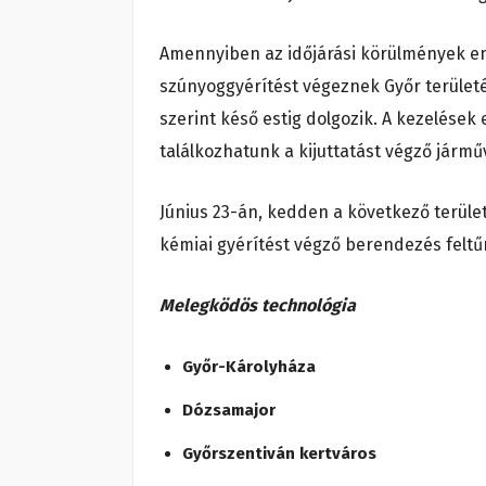
Amennyiben az időjárási körülmények eng
szúnyoggyérítést végeznek Győr terület
szerint késő estig dolgozik. A kezelések 
találkozhatunk a kijuttatást végző járműv
Június 23-án, kedden a következő terül
kémiai gyérítést végző berendezés feltű
Melegködös technológia
Győr-Károlyháza
Dózsamajor
Győrszentiván kertváros