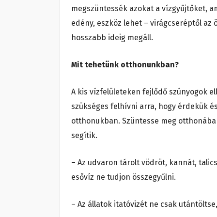
megszüntessék azokat a vízgyűjtőket, a
edény, eszköz lehet – virágcseréptől az
hosszabb ideig megáll.
Mit tehetünk otthonunkban?
A kis vízfelületeken fejlődő szúnyogok 
szükséges felhívni arra, hogy érdekük 
otthonukban. Szüntesse meg otthonában
segítik.
– Az udvaron tárolt vödröt, kannát, talic
esővíz ne tudjon összegyűlni.
– Az állatok itatóvizét ne csak utántölts