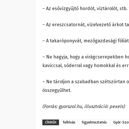
– Az esővízgyűjtő hordót, víztárolót, stb. 
– Az ereszcsatornát, vízelvezető árkot t
– A takaróponyvát, mezőgazdasági fóliát, 
– Ne hagyja, hogy a virágcserepekben hoss
kaviccsal, sóderral vagy homokkal és erre
– Ne tároljon a szabadban szétszórtan ol
összegyűlhet.
(Forrás: gyorszol.hu, illusztráció: pexels)
CÍMKÉK
felhívás
figyelmeztetés
Győr-Szo