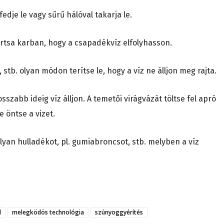
fedje le vagy sűrű hálóval takarja le.
artsa karban, hogy a csapadékvíz elfolyhasson.
stb. olyan módon terítse le, hogy a víz ne álljon meg rajta.
zabb ideig víz álljon. A temetői virágvázát töltse fel apró
 öntse a vizet.
yan hulladékot, pl. gumiabroncsot, stb. melyben a víz
l
melegködös technológia
szúnyoggyérítés