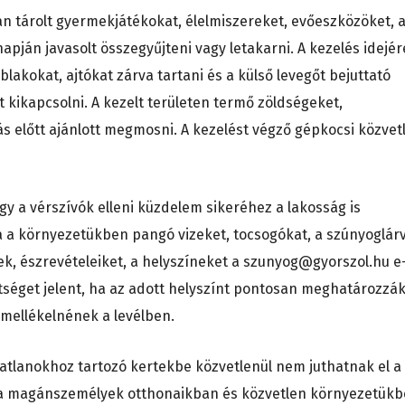
an tárolt gyermekjátékokat, élelmiszereket, evőeszközöket, 
apján javasolt összegyűjteni vagy letakarni. A kezelés idejér
blakokat, ajtókat zárva tartani és a külső levegőt bejuttató
kikapcsolni. A kezelt területen termő zöldségeket,
s előtt ajánlott megmosni. A kezelést végző gépkocsi közvet
hogy a vérszívók elleni küzdelem sikeréhez a lakosság is
 ha a környezetükben pangó vizeket, tocsogókat, a szúnyoglár
ek, észrevételeiket, a helyszíneket a szunyog@gyorszol.hu e
ítséget jelent, ha az adott helyszínt pontosan meghatározzák
s mellékelnének a levélben.
ngatlanokhoz tartozó kertekbe közvetlenül nem juthatnak el a
gy a magánszemélyek otthonaikban és közvetlen környezetük