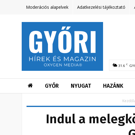
Moderációs alapelvek
Adatkezelési tájékoztató
C
31.6
GY
GYŐR
NYUGAT
HAZÁNK
Kezdől
Indul a melegk