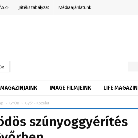
ÁSZF
Játékszabályzat
Médiaajánlatunk
ŐR
MAGAZINJAINK
IMAGE FILMJEINK
LIFE MAGAZIN
ap
GYŐR
Győr - Közélet
ödös szúnyoggyérítés
Győrben