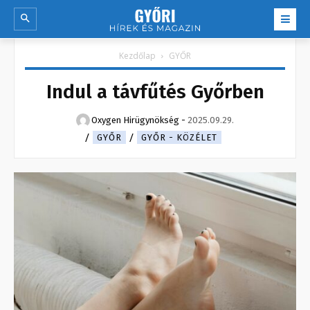
Kezdőlap
GYŐR
Indul a távfűtés Győrben
Oxygen Hirügynökség
-
2025.09.29.
GYŐR
GYŐR - KÖZÉLET