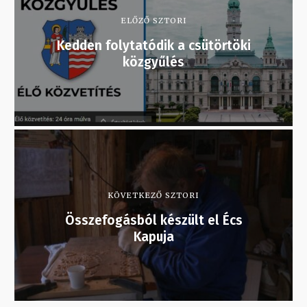
ELŐZŐ SZTORI
Kedden folytatódik a csütörtöki
közgyűlés
KÖVETKEZŐ SZTORI
Összefogásból készült el Écs
Kapuja