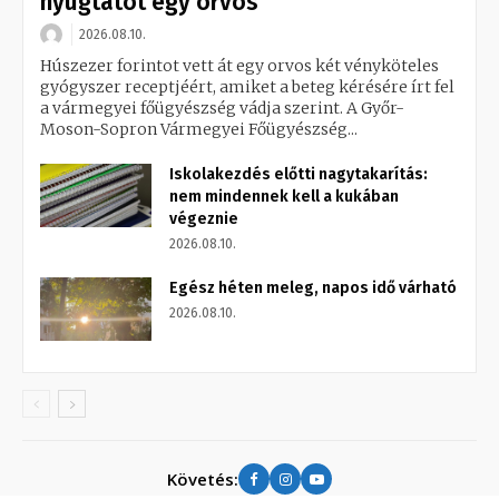
nyugtatót egy orvos
2026.08.10.
Húszezer forintot vett át egy orvos két vényköteles
gyógyszer receptjéért, amiket a beteg kérésére írt fel
a vármegyei főügyészség vádja szerint. A Győr-
Moson-Sopron Vármegyei Főügyészség...
Iskolakezdés előtti nagytakarítás:
nem mindennek kell a kukában
végeznie
2026.08.10.
Egész héten meleg, napos idő várható
2026.08.10.
Követés: