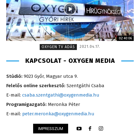
02:40:06
2021.04.17.
OXYGEN TV ADÁS
KAPCSOLAT - OXYGEN MEDIA
Stúdió:
9023 Győr, Magyar utca 9.
Felelős online szerkesztő:
Szentgáthi Csaba
E-mail:
csaba.szentgathi@oxygenmedia.hu
Programigazgató:
Meronka Péter
E-mail:
peter.meronka@oxygenmedia.hu
IMPRESSZUM