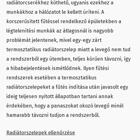
radiátorcserékhez köthető, ugyanis ezekhez a
munkákhoz a hálózatot le kellett üríteni. A
korszerűsített fűtéssel rendelkező épületekben a
légtelenítési munkák az átlagosnál is nagyobb
problémát jelentenek, mivel egy-egy zárt
termosztatikus radiátorszelep miatt a levegő nem tud
a rendszerből egy ütemben, teljes körűen távozni, így
a hibabejelentések ismétlődnek. Ilyen fűtési
rendszerek esetében a termosztatikus
radiátorszelepeket a fűtés indítása után javasolt egy
ideig teljesen nyitott állapotban tartani annak
érdekében, hogy a panaszokat okozó levegő minél
hamarabb távozni tudjon a rendszerből.
Radiátorszelepek ellenőrzése