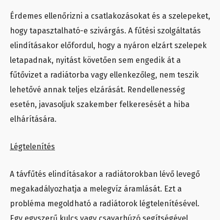
Érdemes ellenőrizni a csatlakozásokat és a szelepeket,
hogy tapasztalható-e szivárgás. A fűtési szolgáltatás
elindításakor előfordul, hogy a nyáron elzárt szelepek
letapadnak, nyitást követően sem engedik át a
fűtővizet a radiátorba vagy ellenkezőleg, nem teszik
lehetővé annak teljes elzárását. Rendellenesség
esetén, javasoljuk szakember felkeresését a hiba
elhárítására.
Légtelenítés
A távfűtés elindításakor a radiátorokban lévő levegő
megakadályozhatja a melegvíz áramlását. Ezt a
probléma megoldható a radiátorok légtelenítésével.
Egy egyszerű kulcs vagy csavarhúzó segítségével