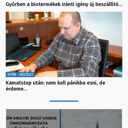
Győrben a biotermékek iránti igény új beszállító…
GYŐR - KÖZÉLET
Kamatstop után: nem kell pánikba esni, de
érdeme…