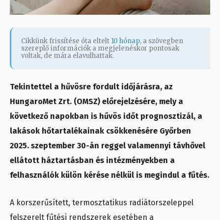
Cikkünk frissítése óta eltelt
10 hónap
, a szövegben
szereplő információk a megjelenéskor pontosak
voltak, de mára elavulhattak.
Tekintettel a hűvösre fordult időjárásra, az
HungaroMet Zrt. (OMSZ) előrejelzésére, mely a
következő napokban is hűvös időt prognosztizál, a
lakások hőtartalékainak csökkenésére Győrben
2025. szeptember 30-án reggel valamennyi távhővel
ellátott háztartásban és intézményekben a
felhasználók külön kérése nélkül is megindul a fűtés.
A korszerűsített, termosztatikus radiátorszeleppel
felszerelt fűtési rendszerek esetében a