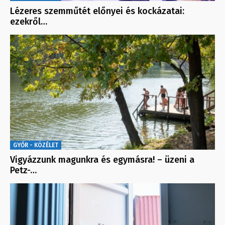
Lézeres szemműtét előnyei és kockázatai:
ezekről…
GYŐR - KÖZÉLET
Vigyázzunk magunkra és egymásra! – üzeni a
Petz-…