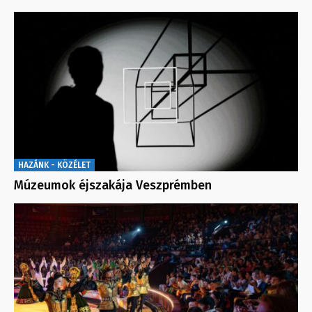
HAZÁNK - KÖZÉLET
Múzeumok éjszakája Veszprémben