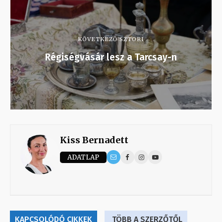
KÖVETKEZŐ SZTORI
Régiségvásár lesz a Tarcsay-n
Kiss Bernadett
ADATLAP
KAPCSOLÓDÓ CIKKEK
TÖBB A SZERZŐTŐL