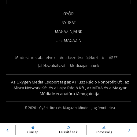
GYŐR
NYUGAT
MAGAZINJAINK
LIFE MAGAZIN
Moderációs alapelvek
Adatkezelési tájékoztató
ÁSZF
Játékszabályzat
Médiaajánlatunk
Az Oxygen Media Csoport tagjai: A Plusz Rádió Nonprofit Kft., az
Alisca Network Kft. és a Lajta Rádió Kft., az MTVA és a Magyar
Média Mecanatúra támogatottja.
©
2026
- Győri Hírek és Magazin. Minden jog fenntartva.
Címlap
Frissítések
Közösség