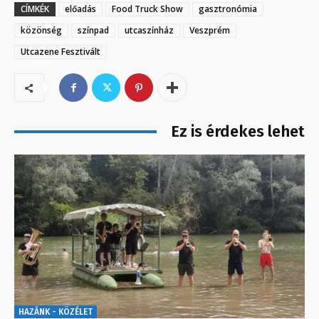
CÍMKÉK
előadás
Food Truck Show
gasztronómia
közönség
színpad
utcaszínház
Veszprém
Utcazene Fesztivált
Ez is érdekes lehet
HAZÁNK - KÖZÉLET