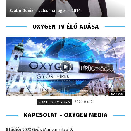
Szabó Döníz – sales manager – 2014
T
OXYGEN TV ÉLŐ ADÁSA
02:40:06
2021.04.17.
OXYGEN TV ADÁS
KAPCSOLAT - OXYGEN MEDIA
Stúdió:
9023 Győr, Magyar utca 9.