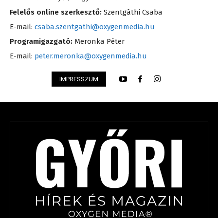
Felelős online szerkesztő:
Szentgáthi Csaba
E-mail:
csaba.szentgathi@oxygenmedia.hu
Programigazgató:
Meronka Péter
E-mail:
peter.meronka@oxygenmedia.hu
IMPRESSZUM