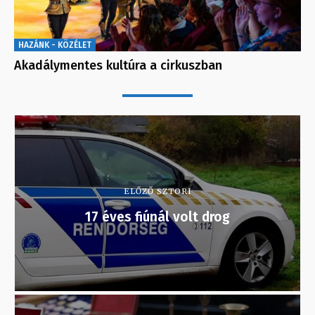
HAZÁNK - KÖZÉLET
Akadálymentes kultúra a cirkuszban
ELŐZŐ SZTORI
17 éves fiúnál volt drog