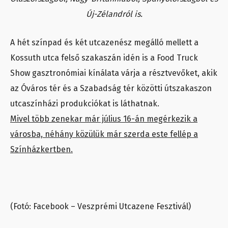
Új-Zélandról is.
A hét színpad és két utcazenész megálló mellett a
Kossuth utca felső szakaszán idén is a Food Truck
Show gasztronómiai kínálata várja a résztvevőket, akik
az Óváros tér és a Szabadság tér közötti útszakaszon
utcaszínházi produkciókat is láthatnak.
Mivel több zenekar már július 16-án megérkezik a
városba, néhány közülük már szerda este fellép a
Színházkertben.
(Fotó: Facebook – Veszprémi Utcazene Fesztivál)