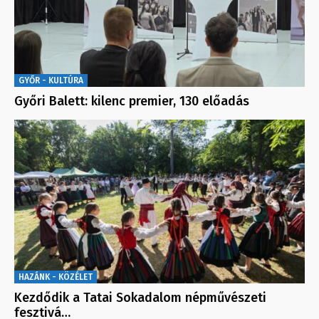
GYŐR - KULTÚRA
Győri Balett: kilenc premier, 130 előadás
HAZÁNK - KÖZÉLET
Kezdődik a Tatai Sokadalom népművészeti
fesztivá…