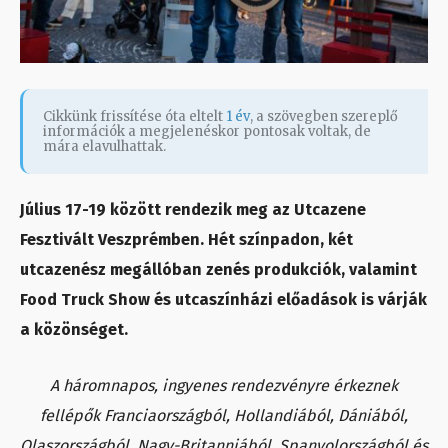
Cikkünk frissítése óta eltelt
1 év
, a szövegben szereplő
információk a megjelenéskor pontosak voltak, de
mára elavulhattak.
Július 17-19 között rendezik meg az Utcazene
Fesztivált Veszprémben. Hét színpadon, két
utcazenész megállóban zenés produkciók, valamint
Food Truck Show és utcaszínházi előadások is várják
a közönséget.
A háromnapos, ingyenes rendezvényre érkeznek
fellépők Franciaországból, Hollandiából, Dániából,
Olaszországból, Nagy-Britanniából, Spanyolországból és