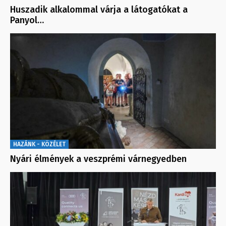
Huszadik alkalommal várja a látogatókat a
Panyol…
HAZÁNK - KÖZÉLET
Nyári élmények a veszprémi várnegyedben