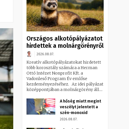
Országos alkotópályázatot
hirdettek a molnárgörényről
2026.08.07.
Kreatív alkotópályázatokat hirdetett
több korosztály számára a Herman
Ottó Intézet Nonprofit Kft. a
Vadonleső Program Év emlőse
kezdeményezéséhez. Az idei pályázat
középpontjában a molnárgörény áll....
A hőség miatt megint
veszélyt jelentett a
szén-monoxid
2026.08.07.