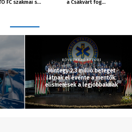
TO FC szakmai s…
a Csákvárt fog…
KÖVETKEZŐ SZTORI
Mintegy 2,3 millió beteget
látnak el évente a mentők:
elismerések a legjobbaknak