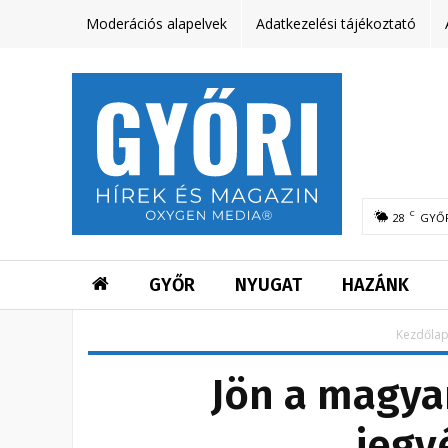
Moderációs alapelvek
Adatkezelési tájékoztató
C
28
GYŐ
GYŐR
NYUGAT
HAZÁNK
Kezdőla
Jön a magyar
jegy