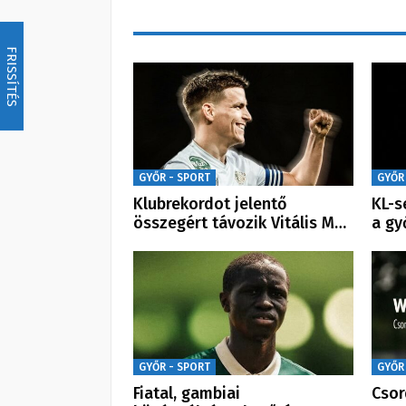
FRISSÍTÉS
GYŐR - SPORT
GYŐR
Klubrekordot jelentő
KL-s
összegért távozik Vitális M…
a gy
GYŐR - SPORT
GYŐR
Fiatal, gambiai
Csor