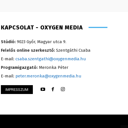
KAPCSOLAT - OXYGEN MEDIA
Stúdió:
9023 Győr, Magyar utca 9.
Felelős online szerkesztő:
Szentgáthi Csaba
E-mail:
csaba.szentgathi@oxygenmedia.hu
Programigazgató:
Meronka Péter
E-mail:
peter.meronka@oxygenmedia.hu
IMPRESSZUM
Éva – sales manager – 2017
Torma Anikó – irod