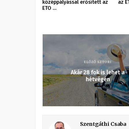
középpályással erősített az
az E
ETO …
ELŐZŐ SZTORI
Akár 28 fok is lehet a
hétvégén
Szentgáthi Csaba