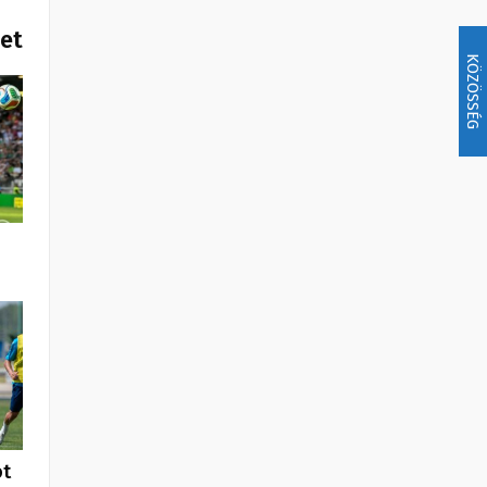
het
KÖZÖSSÉG
i
ót