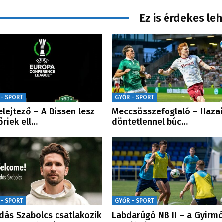
Ez is érdekes le
 - SPORT
GYŐR - SPORT
elejtező – A Bissen lesz
Meccsösszefoglaló – Haza
őriek ell…
döntetlennel búc…
 - SPORT
GYŐR - SPORT
dás Szabolcs csatlakozik
Labdarúgó NB II – a Gyirm