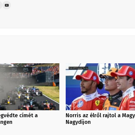
egvédte címét a
Norris az élről rajtol a Mag
ingen
Nagydíjon