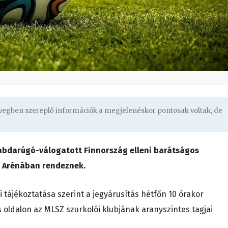
övegben szereplő információk a megjelenéskor pontosak voltak, de
labdarúgó-válogatott Finnország elleni barátságos
ás Arénában rendeznek.
tájékoztatása szerint a jegyárusítás hétfőn 10 órakor
 oldalon az MLSZ szurkolói klubjának aranyszintes tagjai