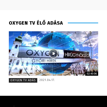
OXYGEN TV ÉLŐ ADÁSA
02:40:06
Hudecz Attila – sales manager – 2015
Gombos 
2021.04.17.
OXYGEN TV ADÁS