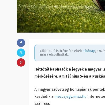
Cikkünk frissítése óta eltelt
3 hónap
, a sz
mára elavulhattak.
Hétfőtől kaphatók a jegyek a magyar 
mérkőzésére, amit június 5-én a Pusk
A magyar szövetség honlapjának pénteki 
kezdődik a
meccsjegy.mlsz.hu
internetes
számára.