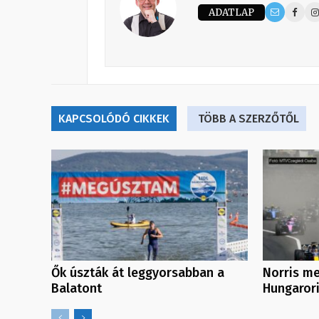
ADATLAP
KAPCSOLÓDÓ CIKKEK
TÖBB A SZERZŐTŐL
Ők úszták át leggyorsabban a
Norris m
Balatont
Hungaror