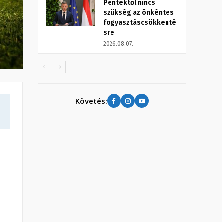
Péntektől nincs
szükség az önkéntes
fogyasztáscsökkenté
sre
2026.08.07.
Követés: