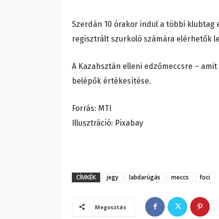
Szerdán 10 órakor indul a többi klubtag
regisztrált szurkoló számára elérhetők l
A Kazahsztán elleni edzőmeccsre – amit
belépők értékesítése.
Forrás: MTI
Illusztráció: Pixabay
CÍMKÉK
jegy
labdarúgás
meccs
foci
Megosztás