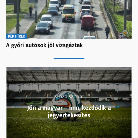
KÉK HÍREK
A győri autósok jól vizsgáztak
ELŐZŐ SZTORI
Jön a magyar – finn, kezdődik a
jegyértékesítés