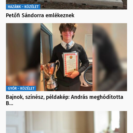
HAZÁNK - KÖZÉLET
Petőfi Sándorra emlékeznek
GYŐR - KÖZÉLET
Bajnok, színész, példakép: András meghódította
B…