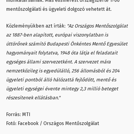
munkatársainak. Más elismerést országszerte 1700
mentőszolgálati és ügyeleti dolgozó vehetett át.
Közleményükben azt írták:
"Az Országos Mentőszolgálat
az 1887-ben alapított, európai viszonylatban is
úttörőnek számító Budapesti Önkéntes Mentő Egyesület
hagyományait folytatva, 1948 óta látja el feladatait
egységes állami szervezetként. A szervezet mára
nemzetközileg is egyedülálló, 256 állomásból és 204
ügyeleti pontból álló hálózattá fejlődött, mentő és
ügyeleti egységei évente mintegy 2,3 millió beteget
részesítenek ellátásban."
Forrás: MTI
Fotó: Facebook / Országos Mentőszolgálat