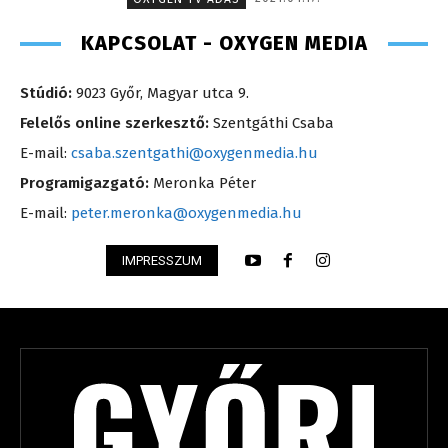
KAPCSOLAT - OXYGEN MEDIA
Stúdió:
9023 Győr, Magyar utca 9.
Felelős online szerkesztő:
Szentgáthi Csaba
E-mail:
csaba.szentgathi@oxygenmedia.hu
Programigazgató:
Meronka Péter
E-mail:
peter.meronka@oxygenmedia.hu
IMPRESSZUM