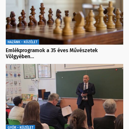
HAZÁNK - KÖZÉLET
Emlékprogramok a 35 éves Művészetek
Völgyében…
GYŐR - KÖZÉLET