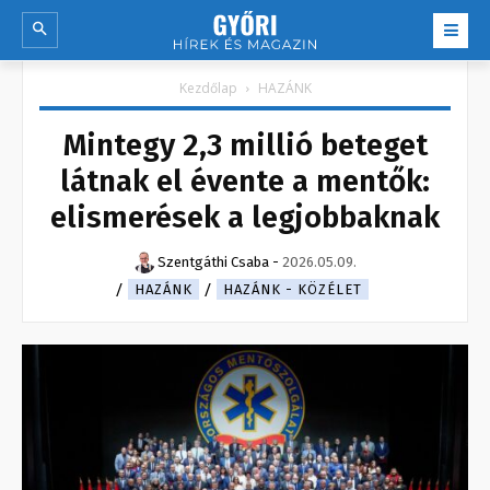
Kezdőlap
HAZÁNK
Mintegy 2,3 millió beteget
látnak el évente a mentők:
elismerések a legjobbaknak
Szentgáthi Csaba
-
2026.05.09.
HAZÁNK
HAZÁNK - KÖZÉLET