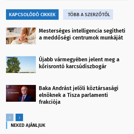
KAPCSOLÓDÓ CIKKEK
TÖBB A SZERZŐTŐL
Mesterséges intelligencia segítheti
a meddőségi centrumok munkáját
Újabb vármegyében jelent meg a
kőrisrontó karcsúdíszbogár
Baka Andrást jelöli köztársasági
elnöknek a Tisza parlamenti
frakciója
NEKED AJÁNLJUK