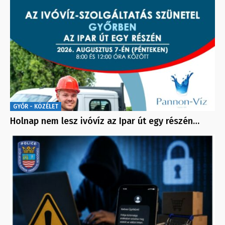
GYŐR - KÖZÉLET
Holnap nem lesz ivóvíz az Ipar út egy részén…