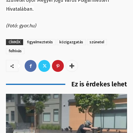
szünetel Győr Megyei Jogú Város Polgármesteri
Hivatalában.
(Fotó: gyor.hu)
CÍMKÉK
figyelmeztetés
közigazgatás
szünetel
felhívás
Ez is érdekes lehet