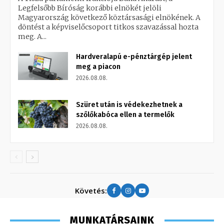
Legfelsőbb Bíróság korábbi elnökét jelöli
Magyarország következő köztársasági elnökének. A
döntést a képviselőcsoport titkos szavazással hozta
meg. A...
Hardveralapú e-pénztárgép jelent
meg a piacon
2026.08.08.
Szüret után is védekezhetnek a
szőlőkabóca ellen a termelők
2026.08.08.
Követés:
MUNKATÁRSAINK