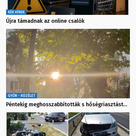
KÉK HÍREK
Újra támadnak az online csalók
GYŐR - KÖZÉLET
Péntekig meghosszabbították s hőségriasztást…