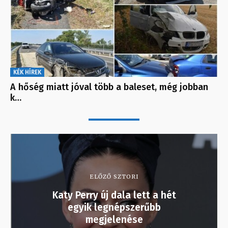
KÉK HÍREK
A hőség miatt jóval több a baleset, még jobban
k…
ELŐZŐ SZTORI
Katy Perry új dala lett a hét
egyik legnépszerűbb
megjelenése