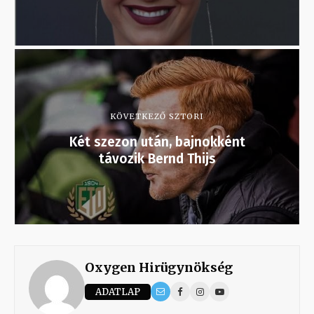
KÖVETKEZŐ SZTORI
Két szezon után, bajnokként
távozik Bernd Thijs
Oxygen Hirügynökség
ADATLAP