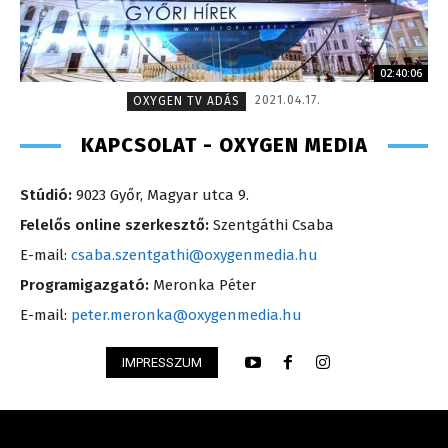
02:40:06
2021.04.17.
OXYGEN TV ADÁS
KAPCSOLAT - OXYGEN MEDIA
Stúdió:
9023 Győr, Magyar utca 9.
Felelős online szerkesztő:
Szentgáthi Csaba
E-mail:
csaba.szentgathi@oxygenmedia.hu
Programigazgató:
Meronka Péter
E-mail:
peter.meronka@oxygenmedia.hu
IMPRESSZUM