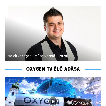
Molek Csongor – műsorvezető – 2020
K
OXYGEN TV ÉLŐ ADÁSA