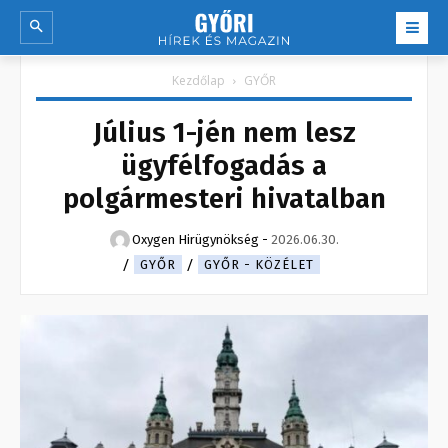
Kezdőlap
GYŐR
Július 1-jén nem lesz
ügyfélfogadás a
polgármesteri hivatalban
Oxygen Hirügynökség
-
2026.06.30.
GYŐR
GYŐR - KÖZÉLET