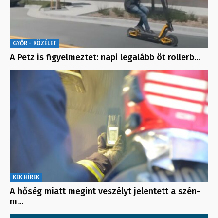
GYŐR - KÖZÉLET
A Petz is figyelmeztet: napi legalább öt rollerb…
KÉK HÍREK
A hőség miatt megint veszélyt jelentett a szén-
m…