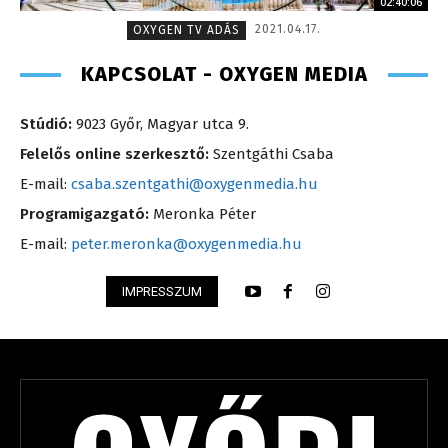
02:40:06
2021.04.17.
OXYGEN TV ADÁS
KAPCSOLAT - OXYGEN MEDIA
Stúdió:
9023 Győr, Magyar utca 9.
Felelős online szerkesztő:
Szentgáthi Csaba
E-mail:
csaba.szentgathi@oxygenmedia.hu
Programigazgató:
Meronka Péter
E-mail:
peter.meronka@oxygenmedia.hu
IMPRESSZUM