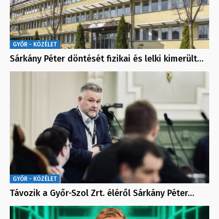
GYŐR - KÖZÉLET
Sárkány Péter döntését fizikai és lelki kimerült…
GYŐR - KÖZÉLET
Távozik a Győr-Szol Zrt. éléről Sárkány Péter…