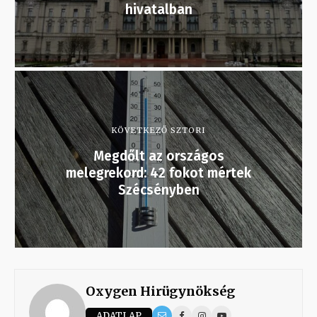
hivatalban
KÖVETKEZŐ SZTORI
Megdőlt az országos
melegrekord: 42 fokot mértek
Szécsényben
Oxygen Hirügynökség
ADATLAP