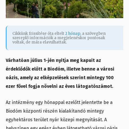
Cikkünk frissítése óta eltelt
2 hónap
, a szövegben
szereplő információk a megjelenéskor pontosak
voltak, de mára elavulhattak.
Várhatóan július 1-jén nyitja meg kapuit az
érdeklődők előtt a Biodóm, illetve benne a városi
oázis, amely az elképzelések szerint mintegy 100
ezer fővel fogja növelni az éves látogatószámot.
Az intézmény egy hónappal ezelőtt jelentette be a
Biodóm központi részén kialakítandó mintegy
egyhektáros terület nyár közepi megnyitását. A
helyszínen egy egész évben látogatható városi oázis