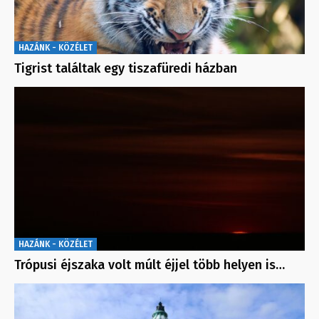
HAZÁNK - KÖZÉLET
Tigrist találtak egy tiszafüredi házban
HAZÁNK - KÖZÉLET
Trópusi éjszaka volt múlt éjjel több helyen is…