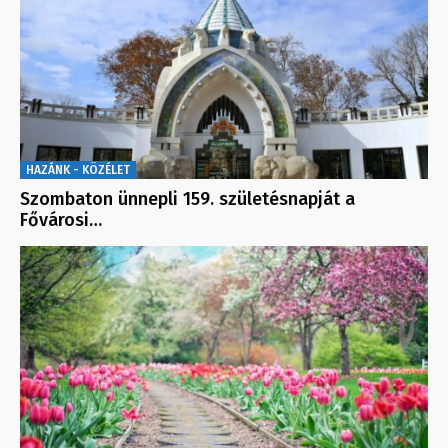
HAZÁNK - KÖZÉLET
Szombaton ünnepli 159. születésnapját a
Fővárosi…