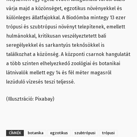
várja majd a közönséget, egzotikus növényekkel és
különleges állatfajokkal. A Biodómba mintegy 13 ezer
trópusi és szubtrópusi növényt telepítenek, emellett
hulmánokkal, kritikusan veszélyeztetett bali
seregélyekkel és sarkantyús teknősökkel is
találkozhat a közönség. A központi csarnok hangulatát
a több szinten elhelyezkedő zoológiai és botanikai
látnivalók mellett egy 14 és fél méter magasról
lezúduló vízesés teszi teljessé.
(Illusztráció: Pixabay)
CÍMKÉK
botanika
egzotikus
szubtrópusi
trópusi