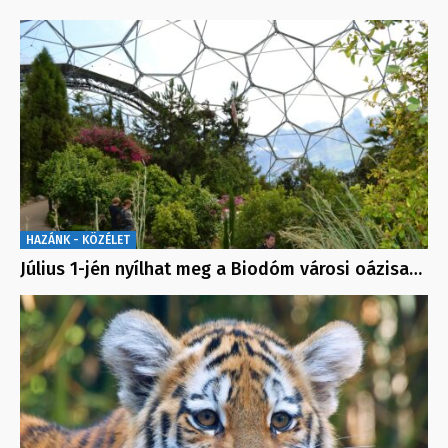
HAZÁNK - KÖZÉLET
Július 1-jén nyílhat meg a Biodóm városi oázisa…