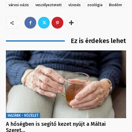
városi oázis
veszélyeztetett
vízesés
zoológia
Biodóm
Ez is érdekes lehet
HAZÁNK - KÖZÉLET
A hőségben is segítő kezet nyújt a Máltai
Szeret…