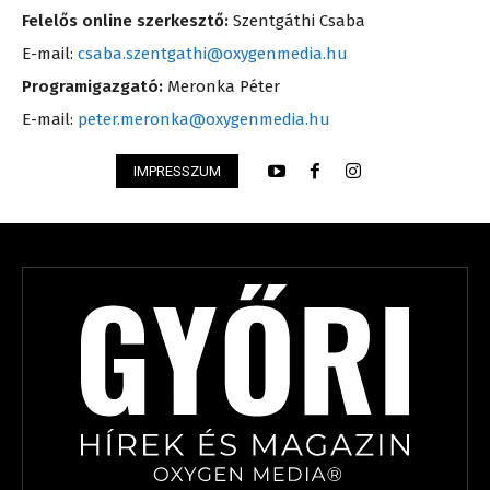
Felelős online szerkesztő:
Szentgáthi Csaba
E-mail:
csaba.szentgathi@oxygenmedia.hu
Programigazgató:
Meronka Péter
E-mail:
peter.meronka@oxygenmedia.hu
IMPRESSZUM