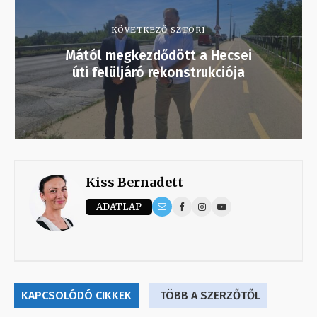
KÖVETKEZŐ SZTORI
Mától megkezdődött a Hecsei
úti felüljáró rekonstrukciója
Kiss Bernadett
ADATLAP
KAPCSOLÓDÓ CIKKEK
TÖBB A SZERZŐTŐL