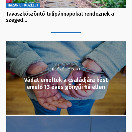
HAZÁNK - KÖZÉLET
Tavaszköszöntő tulipánnapokat rendeznek a
szeged…
ELŐZŐ SZTORI
Vádat emeltek a családjára kést
emelő 13 éves gönyűi fiú ellen