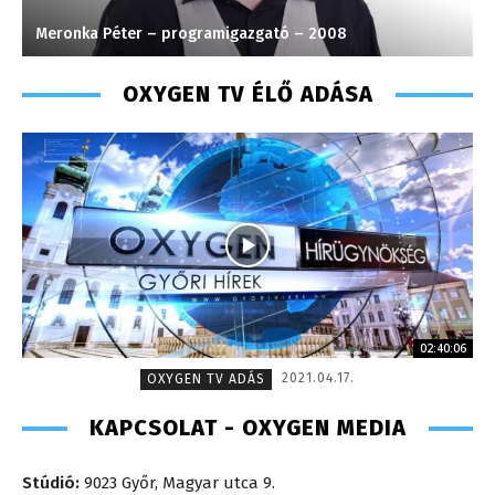
Meronka Péter – programigazgató – 2008
P
OXYGEN TV ÉLŐ ADÁSA
02:40:06
2021.04.17.
OXYGEN TV ADÁS
KAPCSOLAT - OXYGEN MEDIA
Stúdió:
9023 Győr, Magyar utca 9.