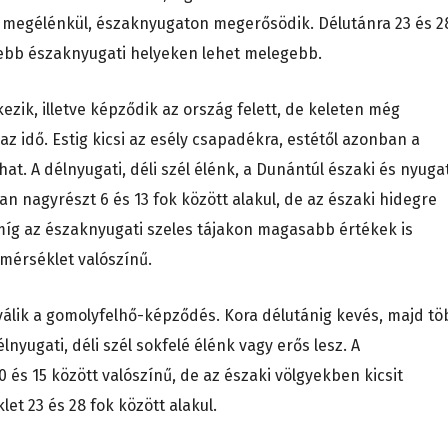
elé megélénkül, északnyugaton megerősödik. Délutánra 23 és 2
esebb északnyugati helyeken lehet melegebb.
ezik, illetve képződik az ország felett, de keleten még
z idő. Estig kicsi az esély csapadékra, estétől azonban a
. A délnyugati, déli szél élénk, a Dunántúl északi és nyugat
an nagyrészt 6 és 13 fok között alakul, de az északi hidegre
íg az északnyugati szeles tájakon magasabb értékek is
őmérséklet valószínű.
válik a gomolyfelhő-képződés. Kora délutánig kevés, majd tö
élnyugati, déli szél sokfelé élénk vagy erős lesz. A
és 15 között valószínű, de az északi völgyekben kicsit
t 23 és 28 fok között alakul.