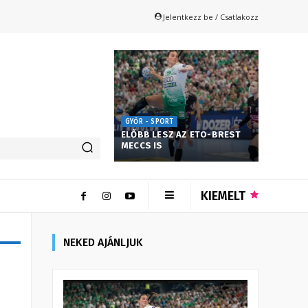
Jelentkezz be / Csatlakozz
GYŐR - SPORT
ELŐBB LESZ AZ ETO-BREST
MECCS IS
KIEMELT
NEKED AJÁNLJUK