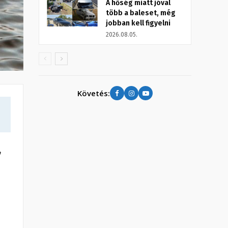
A hőség miatt jóval
több a baleset, még
jobban kell figyelni
2026.08.05.
Követés:
,