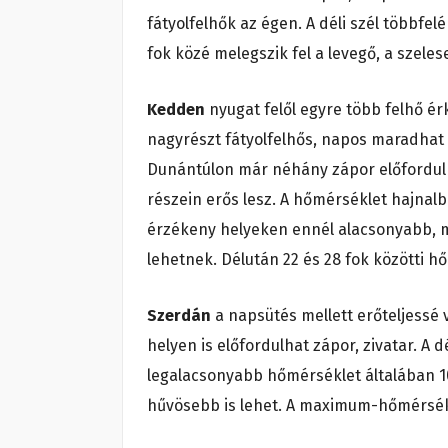
fátyolfelhők az égen. A déli szél többf
fok közé melegszik fel a levegő, a szel
Kedden
nyugat felől egyre több felhő érk
nagyrészt fátyolfelhős, napos maradhat a
Dunántúlon már néhány zápor előfordulhat
részein erős lesz. A hőmérséklet hajnalb
érzékeny helyeken ennél alacsonyabb, m
lehetnek. Délután 22 és 28 fok közötti h
Szerdán
a napsütés mellett erőteljessé 
helyen is előfordulhat zápor, zivatar. A d
legalacsonyabb hőmérséklet általában 10 
hűvösebb is lehet. A maximum-hőmérsékle