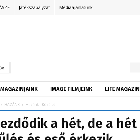
ÁSZF
Játékszabályzat
Médiaajánlatunk
ŐR
MAGAZINJAINK
IMAGE FILMJEINK
LIFE MAGAZIN
HAZÁNK
Hazánk - Közélet
ezdődik a hét, de a hét
lés és eső érkezik