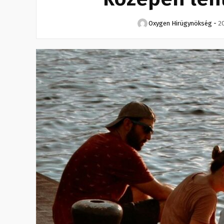
Oxygen Hirügynökség
-
20