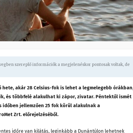
övegben szereplő információk a megjelenéskor pontosak voltak, de
ő hete, akár 28 Celsius-fok is lehet a legmelegebb órákban
k, és többfelé alakulhat ki zápor, zivatar. Péntektől ismét
 időben jellemzően 25 fok körül alakulnak a
oMet Zrt. előrejelzéséből.
ntes időre van kilátás, leginkább a Dunántúlon lehetnek