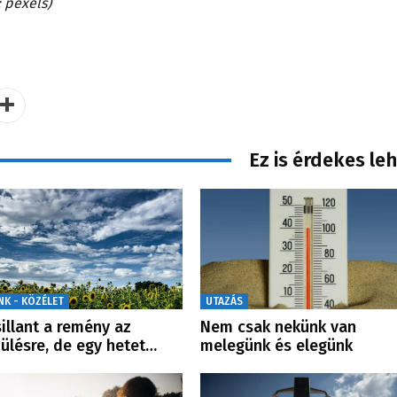
: pexels)
Ez is érdekes le
NK - KÖZÉLET
UTAZÁS
sillant a remény az
Nem csak nekünk van
ülésre, de egy hetet…
melegünk és elegünk