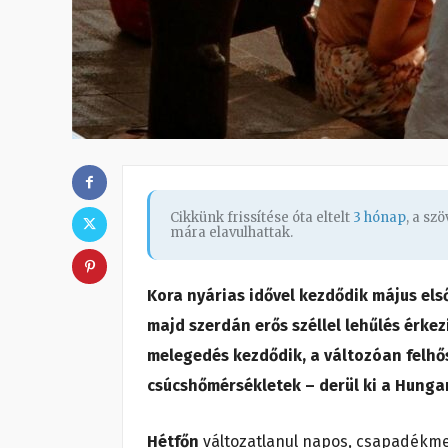
Cikkünk frissítése óta eltelt
3 hónap
, a sz
mára elavulhattak.
Kora nyárias idővel kezdődik május els
majd szerdán erős széllel lehűlés érkezi
melegedés kezdődik, a változóan felhős
csúcshőmérsékletek – derül ki a Hungar
Hétfőn
változatlanul napos, csapadékme