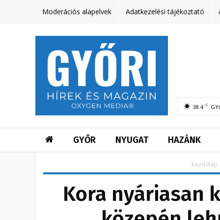
Moderációs alapelvek
Adatkezelési tájékoztató
C
38.4
GY
GYŐR
NYUGAT
HAZÁNK
Kezdőlap
Kora nyáriasan k
közepén lehű