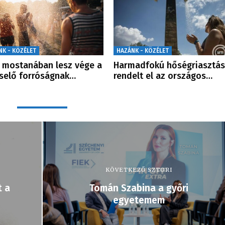
NK - KÖZÉLET
HAZÁNK - KÖZÉLET
mostanában lesz vége a
Harmadfokú hőségriasztás
selő forróságnak…
rendelt el az országos…
KÖVETKEZŐ SZTORI
t a
Tomán Szabina a győri
egyetemem