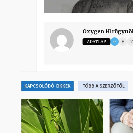
Oxygen Hirügynö
ADATLAP
KAPCSOLÓDÓ CIKKEK
TÖBB A SZERZŐTŐL