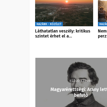
HAZÁNK - KÖZÉLET
HAZÁ
Láthatatlan veszély: kritikus
Nem 
szintet érhet el a…
perz
ELŐZŐ SZTORI
Magyarérettségi: Arany let
befutó