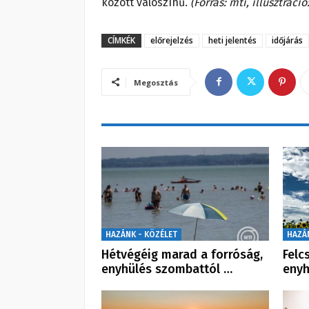
között valószínű.
(Forrás: mti, illusztráció
CÍMKÉK
előrejelzés
heti jelentés
időjárás
Megosztás
HAZÁNK - KÖZÉLET
HAZÁ
Hétvégéig marad a forróság,
Felc
enyhülés szombattól …
enyh