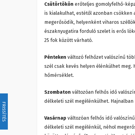
Csütörtökön
erőteljes gomolyfelhő-képz
is kialakulhat, estétől azonban csökken 
megerősödik, helyenként viharos széllö
északnyugatira forduló szelet is erős lö
25 fok között várható.
Pénteken
változó felhőzet valószínű töb
szél csak kevés helyen élénkülhet meg. Ha
hőmérséklet.
Szombaton
változóan felhős idő valószí
délkeleti szél megélénkülhet. Hajnalban 
FRISSÍTÉS
Vasárnap
változóan felhős idő valószínű
délkeleti szél megélénkül, néhol megerős