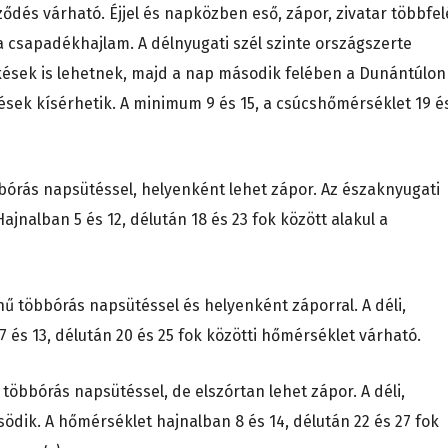
ődés várható. Éjjel és napközben eső, zápor, zivatar többfel
a csapadékhajlam. A délnyugati szél szinte országszerte
kések is lehetnek, majd a nap második felében a Dunántúlon
kések kísérhetik. A minimum 9 és 15, a csúcshőmérséklet 19 é
bórás napsütéssel, helyenként lehet zápor. Az északnyugati
jnalban 5 és 12, délután 18 és 23 fok között alakul a
nű többórás napsütéssel és helyenként záporral. A déli,
7 és 13, délután 20 és 25 fok közötti hőmérséklet várható.
 többórás napsütéssel, de elszórtan lehet zápor. A déli,
ödik. A hőmérséklet hajnalban 8 és 14, délután 22 és 27 fok