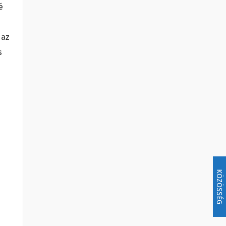
é
 az
s
KÖZÖSSÉG