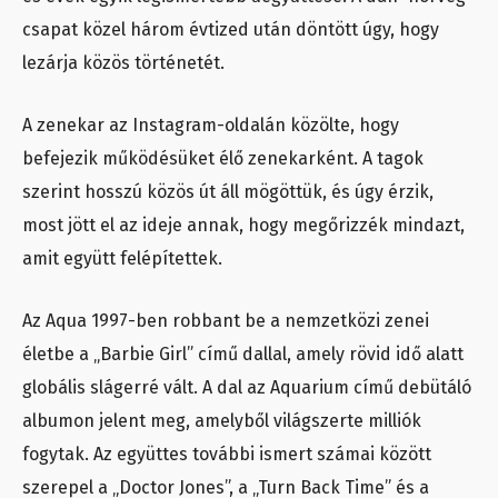
csapat közel három évtized után döntött úgy, hogy
lezárja közös történetét.
A zenekar az Instagram-oldalán közölte, hogy
befejezik működésüket élő zenekarként. A tagok
szerint hosszú közös út áll mögöttük, és úgy érzik,
most jött el az ideje annak, hogy megőrizzék mindazt,
amit együtt felépítettek.
Az Aqua 1997-ben robbant be a nemzetközi zenei
életbe a „Barbie Girl” című dallal, amely rövid idő alatt
globális slágerré vált. A dal az Aquarium című debütáló
albumon jelent meg, amelyből világszerte milliók
fogytak. Az együttes további ismert számai között
szerepel a „Doctor Jones”, a „Turn Back Time” és a