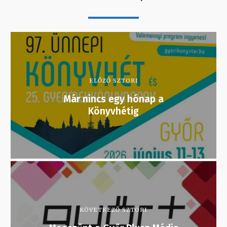
ELŐZŐ SZTORI
Már nincs egy hónap a
Könyvhétig
KÖVETKEZŐ SZTORI