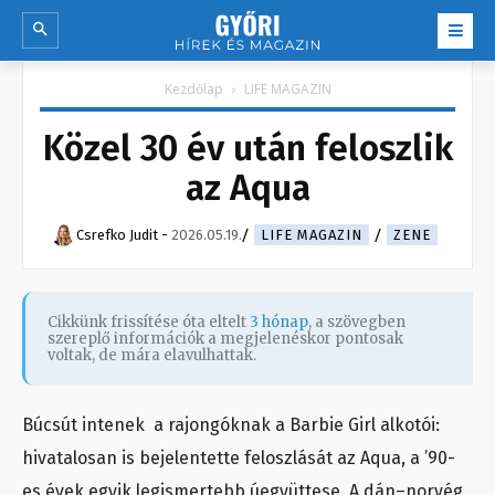
Kezdőlap
LIFE MAGAZIN
Közel 30 év után feloszlik
az Aqua
Csrefko Judit
-
2026.05.19.
LIFE MAGAZIN
ZENE
Cikkünk frissítése óta eltelt
3 hónap
, a szövegben
szereplő információk a megjelenéskor pontosak
voltak, de mára elavulhattak.
Búcsút intenek a rajongóknak a Barbie Girl alkotói:
hivatalosan is bejelentette feloszlását az Aqua, a ’90-
es évek egyik legismertebb úegyüttese. A dán–norvég