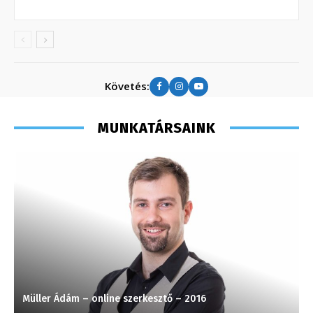
Követés:
MUNKATÁRSAINK
Müller Ádám – online szerkesztő – 2016
H