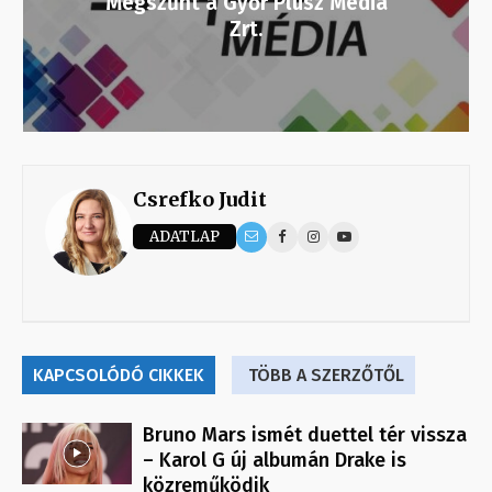
Megszűnt a Győr Plusz Média
Zrt.
Csrefko Judit
ADATLAP
KAPCSOLÓDÓ CIKKEK
TÖBB A SZERZŐTŐL
Bruno Mars ismét duettel tér vissza
– Karol G új albumán Drake is
közreműködik