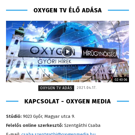
OXYGEN TV ÉLŐ ADÁSA
02:40:06
2021.04.17.
OXYGEN TV ADÁS
KAPCSOLAT - OXYGEN MEDIA
Stúdió:
9023 Győr, Magyar utca 9.
Felelős online szerkesztő:
Szentgáthi Csaba
E-mail:
csaba.szentgathi@oxygenmedia.hu