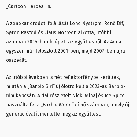
„Cartoon Heroes” is.
A zenekar eredeti felállását Lene Nystrøm, René Dif,
Søren Rasted és Claus Norreen alkotta, utóbbi
azonban 2016-ban kilépett az együttesből. Az Aqua
egyszer már feloszlott 2001-ben, majd 2007-ben újra
összeállt.
Az utóbbi években ismét reflektorfénybe kerültek,
miután a „Barbie Girl” új életre kelt a 2023-as Barbie-
film kapcsán. A dal részleteit Nicki Minaj és Ice Spice
használta fel a „Barbie World” című számban, amely új
generációval ismertette meg az együttest.