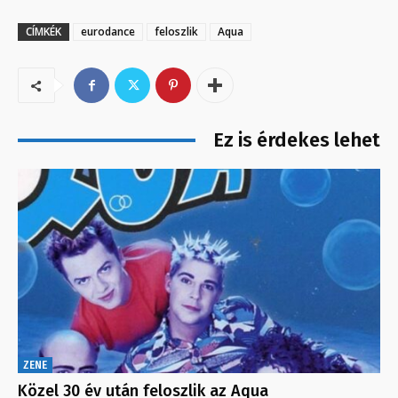
CÍMKÉK
eurodance
feloszlik
Aqua
Ez is érdekes lehet
ZENE
Közel 30 év után feloszlik az Aqua