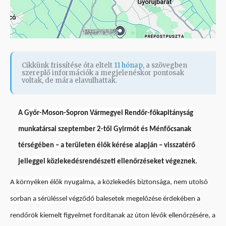
Cikkünk frissítése óta eltelt
11 hónap
, a szövegben
szereplő információk a megjelenéskor pontosak
voltak, de mára elavulhattak.
A Győr-Moson-Sopron Vármegyei Rendőr-főkapitányság
munkatársai szeptember 2-től Gyirmót és Ménfőcsanak
térségében – a területen élők kérése alapján – visszatérő
jelleggel közlekedésrendészeti ellenőrzéseket végeznek.
A környéken élők nyugalma, a közlekedés biztonsága, nem utolsó
sorban a sérüléssel végződő balesetek megelőzése érdekében a
rendőrök kiemelt figyelmet fordítanak az úton lévők ellenőrzésére, a