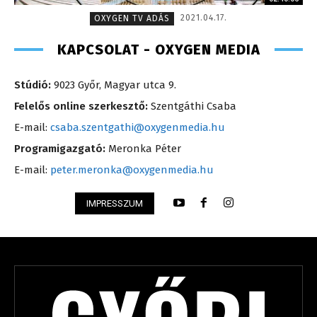
2021.04.17.
OXYGEN TV ADÁS
KAPCSOLAT - OXYGEN MEDIA
Stúdió:
9023 Győr, Magyar utca 9.
Felelős online szerkesztő:
Szentgáthi Csaba
E-mail:
csaba.szentgathi@oxygenmedia.hu
Programigazgató:
Meronka Péter
E-mail:
peter.meronka@oxygenmedia.hu
IMPRESSZUM