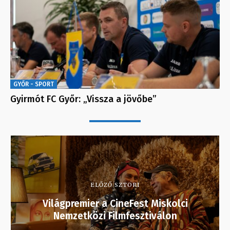
GYŐR - SPORT
Gyirmót FC Győr: „Vissza a jövőbe”
ELŐZŐ SZTORI
Világpremier a CineFest Miskolci
Nemzetközi Filmfesztiválon