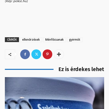
(Kép: police.hu)
CÍMKÉK
ellenőrzések
Ménfőcsanak
gyirmót
Ez is érdekes lehet