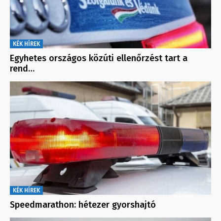
KÉK HÍREK
Egyhetes országos közúti ellenőrzést tart a
rend…
KÉK HÍREK
Speedmarathon: hétezer gyorshajtó