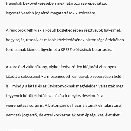
tragédiák bekövetkezésében meghatározó szerepet játszó
legveszélyesebb jogsértő magatartások kiszűrésére.
A rendőrök felhívják a közúti közlekedésben résztvevők figyelmét,
hogy saját, utasaik és mások közlekedésének biztonsága érdekében
fordítsanak kiemelt figyelmet a KRESZ előírásinak betartására!
A kora őszi változékony, olykor kedvezőtlen időjárási viszonyok
között a sebességet – a megengedett legnagyobb sebességen belül
is – mindig a látási és az útviszonyoknak megfelelően válasszák meg!
Legyenek körültekintők az előzések megkezdésekor és a
végrehajtása során is. A biztonsági öv használatának elmulasztása
nemcsak jogsértő, de ezzel kockáztatják testi épségüket, életüket.