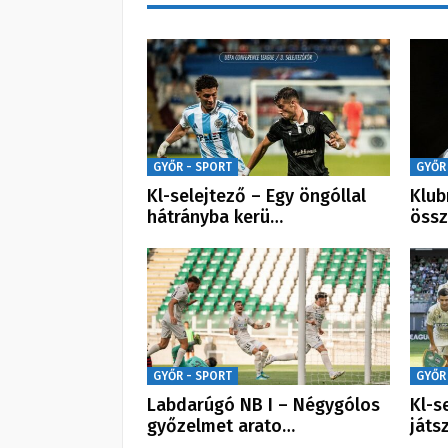
GYŐR - SPORT
GYŐR
Kl-selejtező – Egy öngóllal
Klub
hátrányba kerü…
össz
GYŐR - SPORT
GYŐR
Labdarúgó NB I – Négygólos
Kl-s
győzelmet arato…
játs