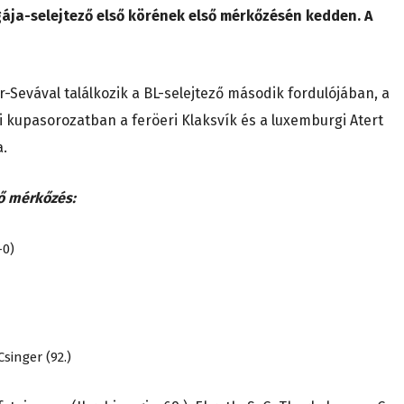
ja-selejtező első körének első mérkőzésén kedden. A
r-Sevával találkozik a BL-selejtező második fordulójában, a
 kupasorozatban a feröeri Klaksvík és a luxemburgi Atert
a.
ső mérkőzés:
-0)
Csinger (92.)