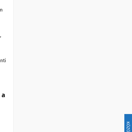
on
,
nti
 a
KÖZÖSSÉG