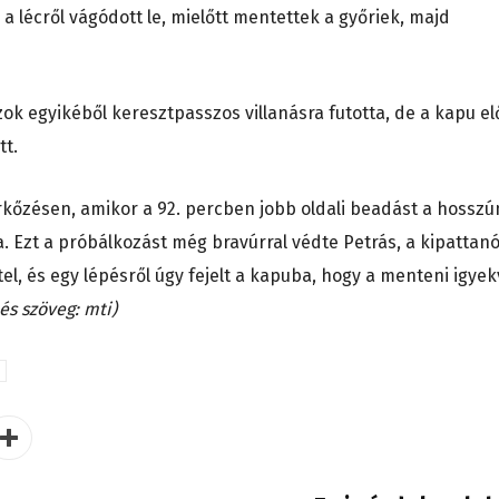
 lécről vágódott le, mielőtt mentettek a győriek, majd
k egyikéből keresztpasszos villanásra futotta, de a kapu el
tt.
érkőzésen, amikor a 92. percben jobb oldali beadást a hosszú
. Ezt a próbálkozást még bravúrral védte Petrás, a kipattan
l, és egy lépésről úgy fejelt a kapuba, hogy a menteni igyek
és szöveg: mti)