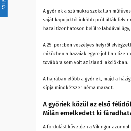
A győriek a számukra szokatlan műfüves 
saját kapujuktól inkább próbálták felvinn
hazai tizenhatoson belülre labdával úgy,
A 25. percben veszélyes helyről elvégzet
miközben a hazaiak egyre jobban tizenh
továbbra sem volt az izlandi akciókban.
A hajrában előbb a győriek, majd a házig
sípja mindkétszer néma maradt.
A győriek közül az első félid
Milán emelkedett ki fáradhat
A fordulást követően a Vikingur azonnal k