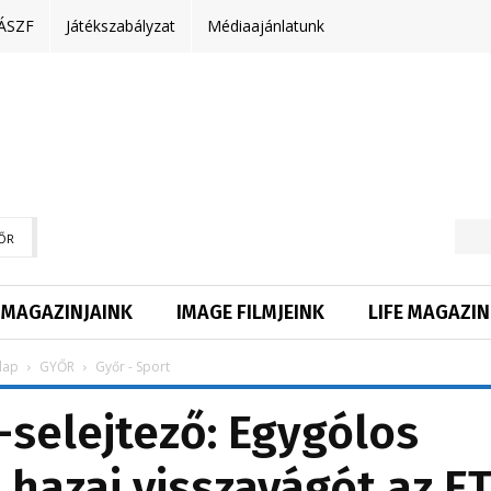
ÁSZF
Játékszabályzat
Médiaajánlatunk
ŐR
MAGAZINJAINK
IMAGE FILMJEINK
LIFE MAGAZIN
lap
GYŐR
Győr - Sport
selejtező: Egygólos
 hazai visszavágót az E