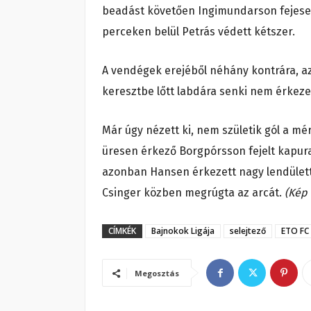
beadást követően Ingimundarson fejese a
perceken belül Petrás védett kétszer.
A vendégek erejéből néhány kontrára, azo
keresztbe lőtt labdára senki nem érkeze
Már úgy nézett ki, nem születik gól a m
üresen érkező Borgpórsson fejelt kapura
azonban Hansen érkezett nagy lendülette
Csinger közben megrúgta az arcát.
(Kép 
CÍMKÉK
Bajnokok Ligája
selejtező
ETO FC
Megosztás