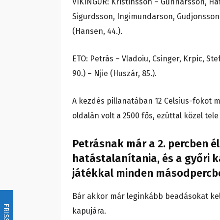
VIKINGUR: Kristinsson – Gunnarsson, Hafs
Sigurdsson, Ingimundarson, Gudjonsson 
(Hansen, 44.).
ETO: Petrás – Vladoiu, Csinger, Krpic, Stef
90.) – Njie (Huszár, 85.).
A kezdés pillanatában 12 Celsius-fokot 
oldalán volt a 2500 fős, ezúttal közel tel
Petrásnak már a 2. percben éle
hatástalanítania, és a győri k
játékkal minden másodpercb
Bár akkor már leginkább beadásokat kel
FRISSÍTÉS
kapujára.