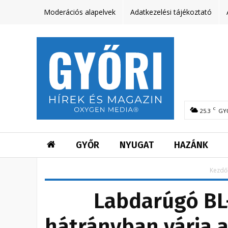
Moderációs alapelvek
Adatkezelési tájékoztató
C
25.3
GY
GYŐR
NYUGAT
HAZÁNK
Kezdő
Labdarúgó BL-
hátrányban várja a