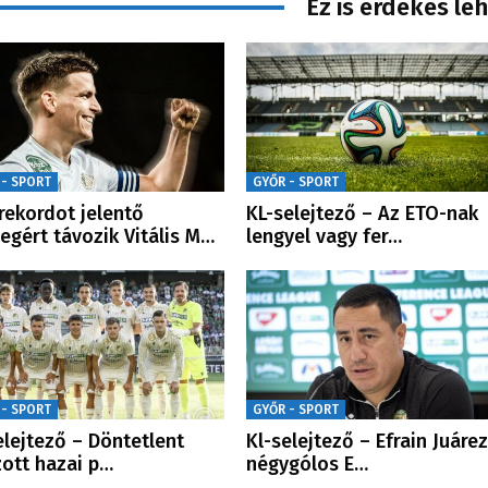
Ez is érdekes le
 - SPORT
GYŐR - SPORT
rekordot jelentő
KL-selejtező – Az ETO-nak
egért távozik Vitális M…
lengyel vagy fer…
 - SPORT
GYŐR - SPORT
elejtező – Döntetlent
Kl-selejtező – Efrain Juárez
zott hazai p…
négygólos E…