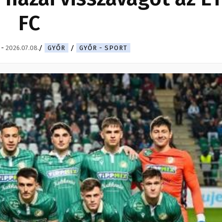
FC
-
2026.07.08.
GYŐR
GYŐR - SPORT