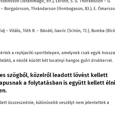
teinsson (Ibrahimagic, 69.), Ekroth, S. G. Thorkelsson – G.
– Borgpórsson, Thrándarson (Finnbogason, 83.), E. Ómarss
ulj – Vitális, Tóth R. – Bánáti, Gavric (Schön, 72.), Bumba (Bíró
mértek a reykjavíki sporttelepen, amelynek csak egyik hossza
e lelátó, a nézők között két tucatnyi hangos győri drukkerrel.
s szögből, közelről leadott lövést kellett
apusnak a folytatásban is együtt kellett élni
en.
lett összeszednie, különösebb veszélyt nem jelentettek a