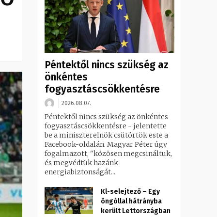
Péntektől nincs szükség az
önkéntes
fogyasztáscsökkentésre
2026.08.07.
Péntektől nincs szükség az önkéntes
fogyasztáscsökkentésre - jelentette
be a miniszterelnök csütörtök este a
Facebook-oldalán. Magyar Péter úgy
fogalmazott, "közösen megcsináltuk,
és megvédtük hazánk
energiabiztonságát....
Kl-selejtező – Egy
öngóllal hátrányba
került Lettországban