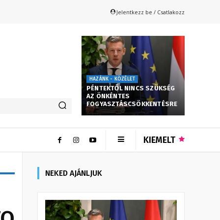
Jelentkezz be / Csatlakozz
HAZÁNK - KÖZÉLET
PÉNTEKTŐL NINCS SZÜKSÉG
AZ ÖNKÉNTES
FOGYASZTÁSCSÖKKENTÉSRE
KIEMELT
NEKED AJÁNLJUK
TO