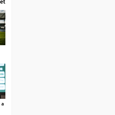
het
 a