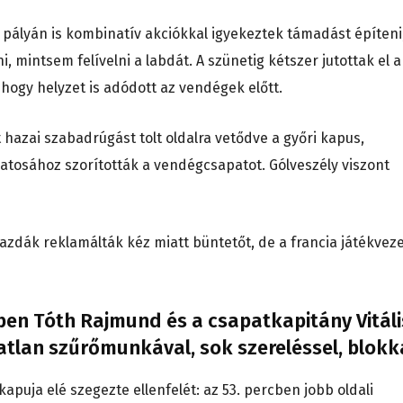
pályán is kombinatív akciókkal igyekeztek támadást építeni
i, mintsem felívelni a labdát. A szünetig kétszer jutottak el a
 hogy helyzet is adódott az vendégek előtt.
t hazai szabadrúgást tolt oldalra vetődve a győri kapus,
atosához szorították a vendégcsapatot. Gólveszély viszont
azdák reklamálták kéz miatt büntetőt, de a francia játékvez
őben Tóth Rajmund és a csapatkapitány Vitáli
atlan szűrőmunkával, sok szereléssel, blokka
apuja elé szegezte ellenfelét: az 53. percben jobb oldali