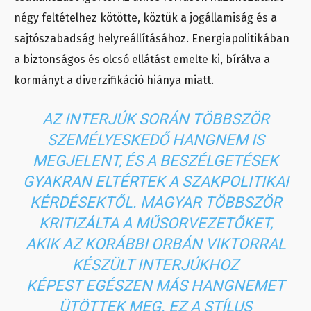
négy feltételhez kötötte, köztük a jogállamiság és a
sajtószabadság helyreállításához. Energiapolitikában
a biztonságos és olcsó ellátást emelte ki, bírálva a
kormányt a diverzifikáció hiánya miatt.
AZ INTERJÚK SORÁN TÖBBSZÖR
SZEMÉLYESKEDŐ HANGNEM IS
MEGJELENT, ÉS A BESZÉLGETÉSEK
GYAKRAN ELTÉRTEK A SZAKPOLITIKAI
KÉRDÉSEKTŐL. MAGYAR TÖBBSZÖR
KRITIZÁLTA A MŰSORVEZETŐKET,
AKIK AZ KORÁBBI ORBÁN VIKTORRAL
KÉSZÜLT INTERJÚKHOZ
KÉPEST EGÉSZEN MÁS HANGNEMET
ÜTÖTTEK MEG. EZ A STÍLUS