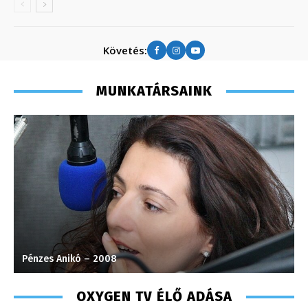
Követés:
MUNKATÁRSAINK
Süli Gabriella – sales manager – 2013
K
OXYGEN TV ÉLŐ ADÁSA