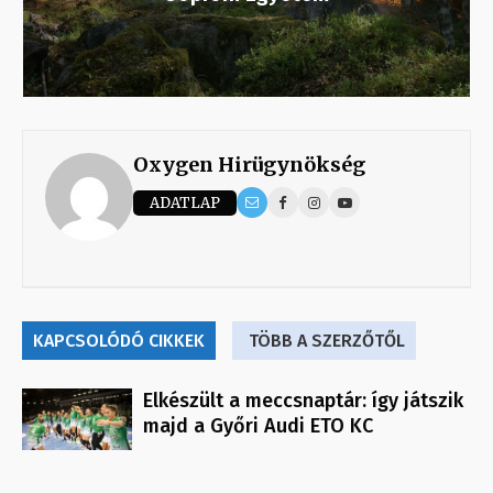
Oxygen Hirügynökség
ADATLAP
KAPCSOLÓDÓ CIKKEK
TÖBB A SZERZŐTŐL
Elkészült a meccsnaptár: így játszik
majd a Győri Audi ETO KC