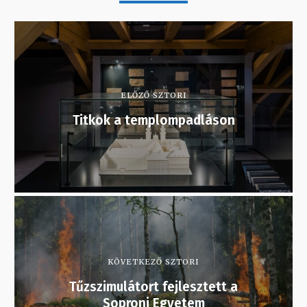
ELŐZŐ SZTORI
Titkok a templompadláson
KÖVETKEZŐ SZTORI
Tűzszimulátort fejlesztett a
Soproni Egyetem