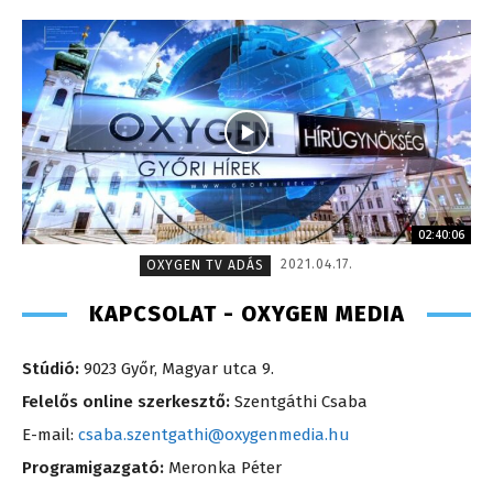
02:40:06
2021.04.17.
OXYGEN TV ADÁS
KAPCSOLAT - OXYGEN MEDIA
Stúdió:
9023 Győr, Magyar utca 9.
Felelős online szerkesztő:
Szentgáthi Csaba
E-mail:
csaba.szentgathi@oxygenmedia.hu
Programigazgató:
Meronka Péter