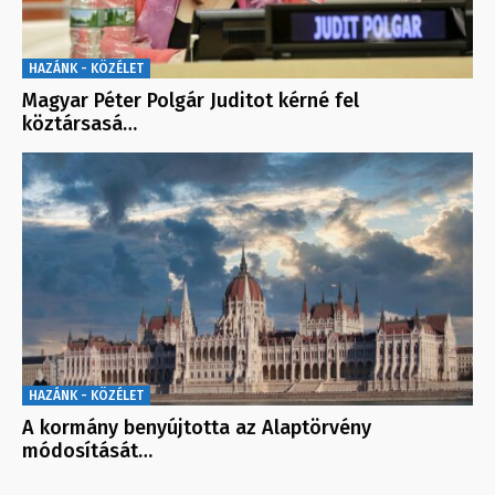
HAZÁNK - KÖZÉLET
Magyar Péter Polgár Juditot kérné fel
köztársasá…
HAZÁNK - KÖZÉLET
A kormány benyújtotta az Alaptörvény
módosítását…