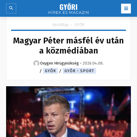
Kezdőlap
GYŐR
Magyar Péter másfél év után
a közmédiában
Oxygen Hirügynökség
-
2026.04.08.
GYŐR
GYŐR - SPORT