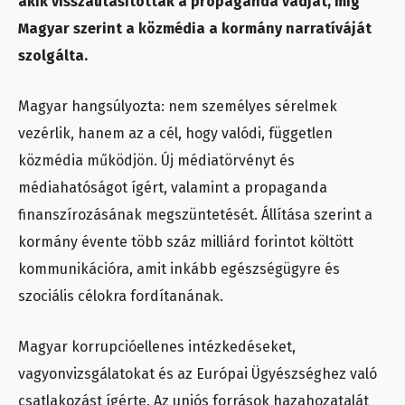
akik visszautasították a propaganda vádját, míg
Magyar szerint a közmédia a kormány narratíváját
szolgálta.
Magyar hangsúlyozta: nem személyes sérelmek
vezérlik, hanem az a cél, hogy valódi, független
közmédia működjön. Új médiatörvényt és
médiahatóságot ígért, valamint a propaganda
finanszírozásának megszüntetését. Állítása szerint a
kormány évente több száz milliárd forintot költött
kommunikációra, amit inkább egészségügyre és
szociális célokra fordítanának.
Magyar korrupcióellenes intézkedéseket,
vagyonvizsgálatokat és az Európai Ügyészséghez való
csatlakozást ígérte. Az uniós források hazahozatalát