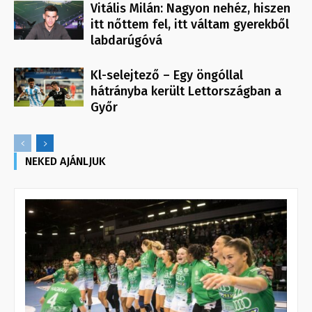
Vitális Milán: Nagyon nehéz, hiszen
itt nőttem fel, itt váltam gyerekből
labdarúgóvá
Kl-selejtező – Egy öngóllal
hátrányba került Lettországban a
Győr
NEKED AJÁNLJUK