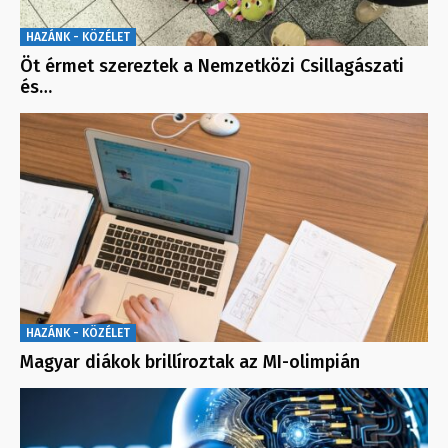
HAZÁNK - KÖZÉLET
Öt érmet szereztek a Nemzetközi Csillagászati
és…
HAZÁNK - KÖZÉLET
Magyar diákok brillíroztak az MI-olimpián