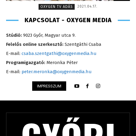
2021.04.17.
OXYGEN TV ADÁS
KAPCSOLAT - OXYGEN MEDIA
Stúdió:
9023 Győr, Magyar utca 9.
Felelős online szerkesztő:
Szentgáthi Csaba
E-mail:
csaba.szentgathi@oxygenmedia.hu
Programigazgató:
Meronka Péter
E-mail:
peter.meronka@oxygenmedia.hu
IMPRESSZUM