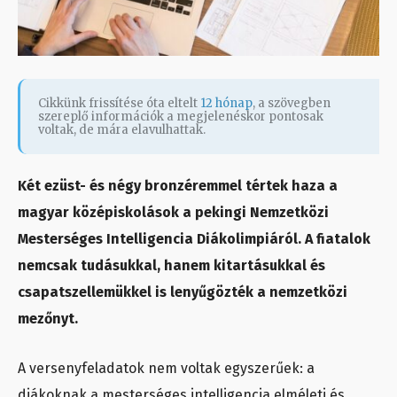
Cikkünk frissítése óta eltelt
12 hónap
, a szövegben
szereplő információk a megjelenéskor pontosak
voltak, de mára elavulhattak.
Két ezüst- és négy bronzéremmel tértek haza a
magyar középiskolások a pekingi Nemzetközi
Mesterséges Intelligencia Diákolimpiáról. A fiatalok
nemcsak tudásukkal, hanem kitartásukkal és
csapatszellemükkel is lenyűgözték a nemzetközi
mezőnyt.
A versenyfeladatok nem voltak egyszerűek: a
diákoknak a mesterséges intelligencia elméleti és