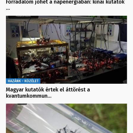
Forradalom jöhet a napenergiában: kínai kutatók
…
HAZÁNK - KÖZÉLET
Magyar kutatók értek el áttörést a
kvantumkommun…