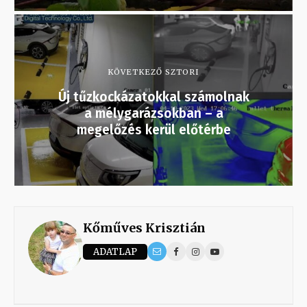
KÖVETKEZŐ SZTORI
Új tűzkockázatokkal számolnak
a mélygarázsokban – a
megelőzés kerül előtérbe
Kőműves Krisztián
ADATLAP