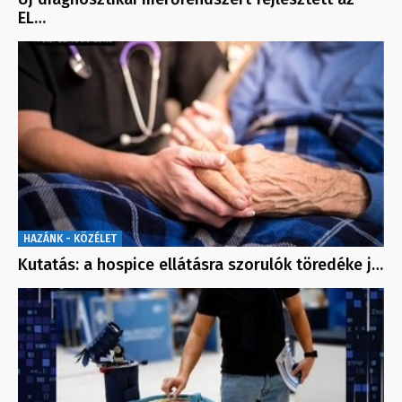
EL…
HAZÁNK - KÖZÉLET
Kutatás: a hospice ellátásra szorulók töredéke j…