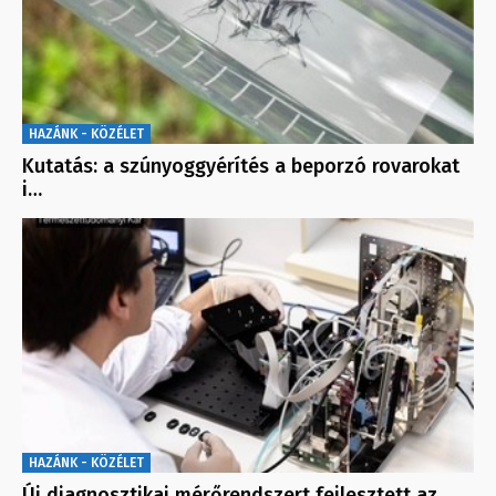
HAZÁNK - KÖZÉLET
Kutatás: a szúnyoggyérítés a beporzó rovarokat
i…
HAZÁNK - KÖZÉLET
Új diagnosztikai mérőrendszert fejlesztett az