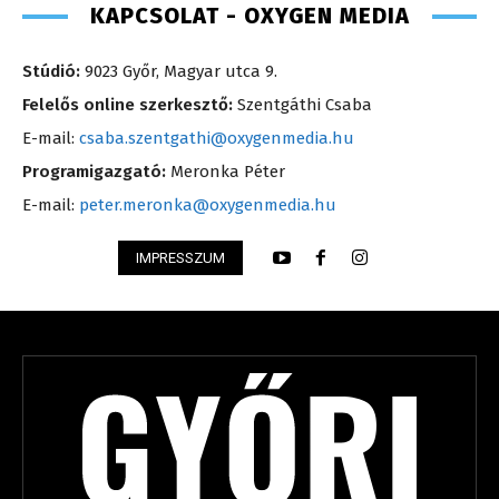
KAPCSOLAT - OXYGEN MEDIA
Stúdió:
9023 Győr, Magyar utca 9.
Felelős online szerkesztő:
Szentgáthi Csaba
E-mail:
csaba.szentgathi@oxygenmedia.hu
Programigazgató:
Meronka Péter
E-mail:
peter.meronka@oxygenmedia.hu
IMPRESSZUM