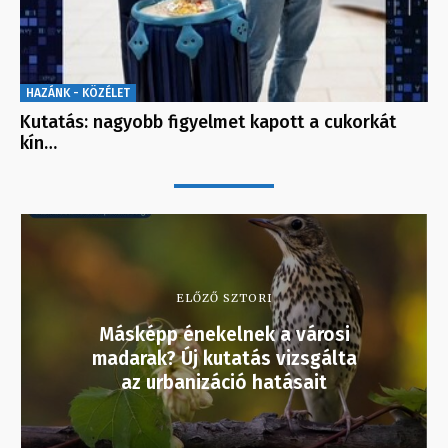
HAZÁNK - KÖZÉLET
Kutatás: nagyobb figyelmet kapott a cukorkát
kín…
ELŐZŐ SZTORI
Másképp énekelnek a városi
madarak? Új kutatás vizsgálta
az urbanizáció hatásait