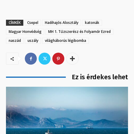
CÍMKÉK
Csepel
Hadihajós Alosztály
katonák
Magyar Honvédség
MH 1. Tűzszerész és Folyamőr Ezred
naszád
uszály
világháborús légibomba
Ez is érdekes lehet