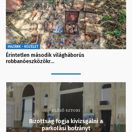
HAZÁNK - KÖZÉLET
Érintetlen második világháborús
robbanóeszközökr…
ELŐZŐ SZTORI
Bizottság fogja kivizsgálni a
parkolási botrányt