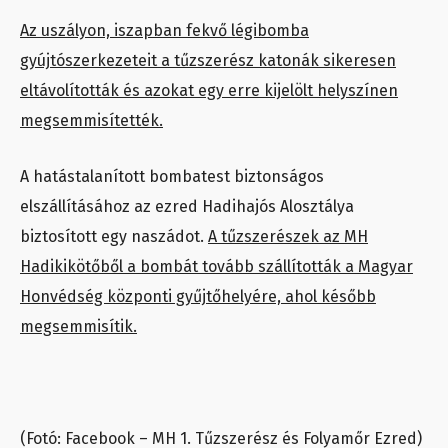
Az uszályon, iszapban fekvő légibomba
gyújtószerkezeteit a tűzszerész katonák sikeresen
eltávolították és azokat egy erre kijelölt helyszínen
megsemmisítették.
A hatástalanított bombatest biztonságos
elszállításához az ezred Hadihajós Alosztálya
biztosított egy naszádot.
A tűzszerészek az MH
Hadikikötőből a bombát tovább szállították a Magyar
Honvédség központi gyűjtőhelyére, ahol később
megsemmisítik.
(Fotó: Facebook – MH 1. Tűzszerész és Folyamőr Ezred)