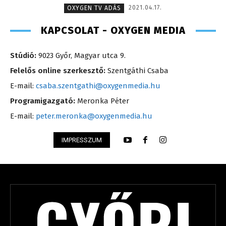
2021.04.17.
OXYGEN TV ADÁS
KAPCSOLAT - OXYGEN MEDIA
Stúdió:
9023 Győr, Magyar utca 9.
Felelős online szerkesztő:
Szentgáthi Csaba
E-mail:
csaba.szentgathi@oxygenmedia.hu
Programigazgató:
Meronka Péter
E-mail:
peter.meronka@oxygenmedia.hu
IMPRESSZUM