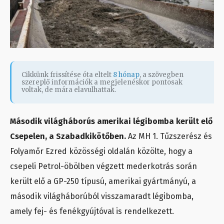
Cikkünk frissítése óta eltelt
8 hónap
, a szövegben
szereplő információk a megjelenéskor pontosak
voltak, de mára elavulhattak.
Második világháborús amerikai légibomba került elő
Csepelen, a Szabadkikötőben.
Az MH 1. Tűzszerész és
Folyamőr Ezred közösségi oldalán közölte, hogy a
csepeli Petrol-öbölben végzett mederkotrás során
került elő a GP-250 típusú, amerikai gyártmányú, a
második világháborúból visszamaradt légibomba,
amely fej- és fenékgyújtóval is rendelkezett.