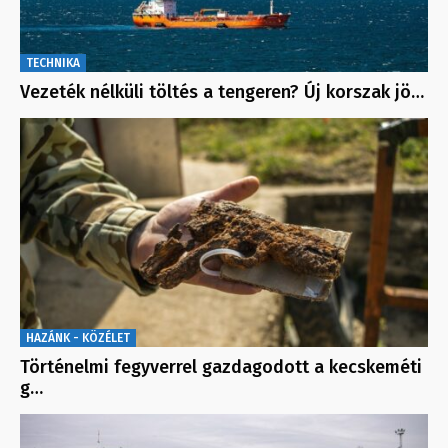
TECHNIKA
Vezeték nélküli töltés a tengeren? Új korszak jö…
HAZÁNK - KÖZÉLET
Történelmi fegyverrel gazdagodott a kecskeméti
g…