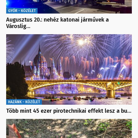
GYŐR - KÖZÉLET
Augusztus 20.: nehéz katonai járművek a
Városlig…
HAZÁNK - KÖZÉLET
Több mint 45 ezer pirotechnikai effekt lesz a bu…