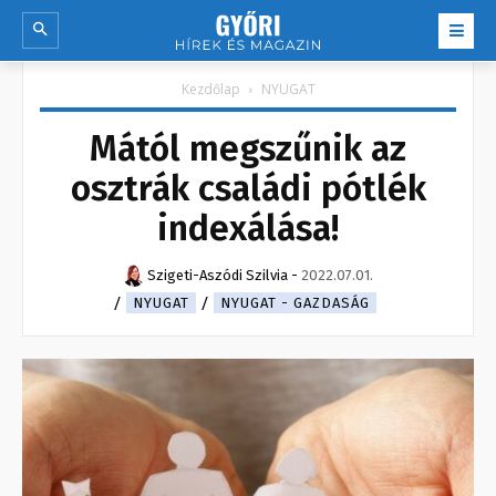
Kezdőlap
NYUGAT
Mától megszűnik az
osztrák családi pótlék
indexálása!
Szigeti-Aszódi Szilvia
-
2022.07.01.
NYUGAT
NYUGAT - GAZDASÁG