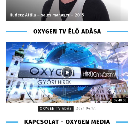
Hudecz Attila – sales manager – 2015
V
OXYGEN TV ÉLŐ ADÁSA
02:40:06
2021.04.17.
OXYGEN TV ADÁS
KAPCSOLAT - OXYGEN MEDIA