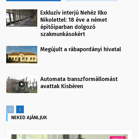
Exkluzív interjú Nehéz Ilko
Nikolettel: 18 éve a német
építőiparban dolgozó
szakmunkásokért
Megújult a rábapordányi hivatal
Automata transzformállomást
avattak Kisbéren
NEKED AJÁNLJUK
VIDEÓ