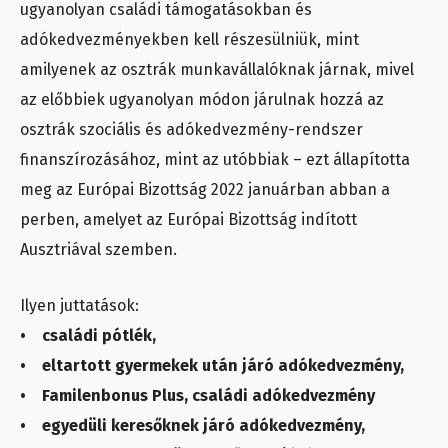
ugyanolyan családi támogatásokban és
adókedvezményekben kell részesülniük, mint
amilyenek az osztrák munkavállalóknak járnak, mivel
az előbbiek ugyanolyan módon járulnak hozzá az
osztrák szociális és adókedvezmény-rendszer
finanszírozásához, mint az utóbbiak – ezt állapította
meg az Európai Bizottság 2022 januárban abban a
perben, amelyet az Európai Bizottság indított
Ausztriával szemben.
Ilyen juttatások:
• családi pótlék,
• eltartott gyermekek után járó adókedvezmény,
• Familenbonus Plus, családi adókedvezmény
• egyedüli keresőknek járó adókedvezmény,