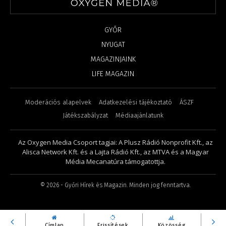
GYŐR
NYUGAT
MAGAZINJAINK
LIFE MAGAZIN
Moderációs alapelvek
Adatkezelési tájékoztató
ÁSZF
Játékszabályzat
Médiaajánlatunk
Az Oxygen Media Csoport tagjai: A Plusz Rádió Nonprofit Kft., az
Alisca Network Kft. és a Lajta Rádió Kft., az MTVA és a Magyar
Média Mecanatúra támogatottja.
©
2026
- Győri Hírek és Magazin. Minden jog fenntartva.
Címlap
Frissítések
Közösség