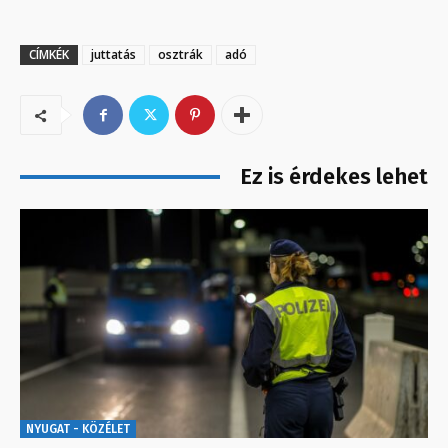
CÍMKÉK
juttatás
osztrák
adó
Ez is érdekes lehet
NYUGAT - KÖZÉLET