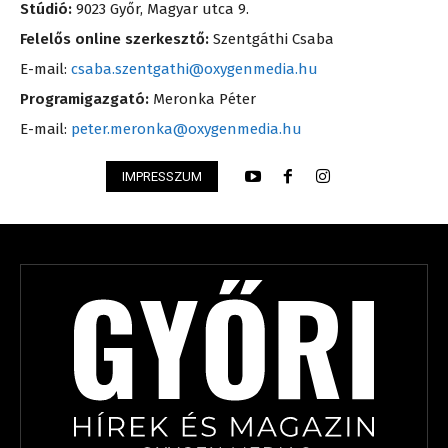
Stúdió:
9023 Győr, Magyar utca 9.
Felelős online szerkesztő:
Szentgáthi Csaba
E-mail:
csaba.szentgathi@oxygenmedia.hu
Programigazgató:
Meronka Péter
E-mail:
peter.meronka@oxygenmedia.hu
IMPRESSZUM