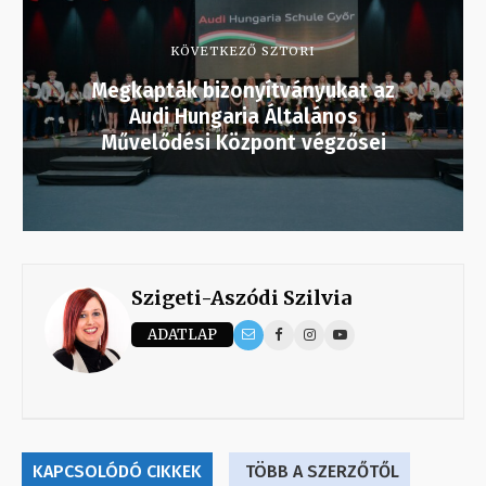
KÖVETKEZŐ SZTORI
Megkapták bizonyítványukat az
Audi Hungaria Általános
Művelődési Központ végzősei
Szigeti-Aszódi Szilvia
ADATLAP
KAPCSOLÓDÓ CIKKEK
TÖBB A SZERZŐTŐL