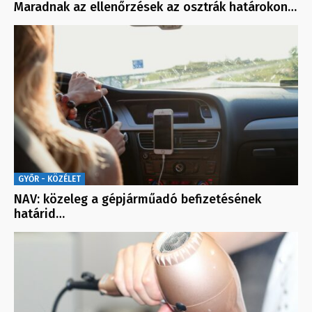
Maradnak az ellenőrzések az osztrák határokon…
GYŐR - KÖZÉLET
NAV: közeleg a gépjárműadó befizetésének
határid…