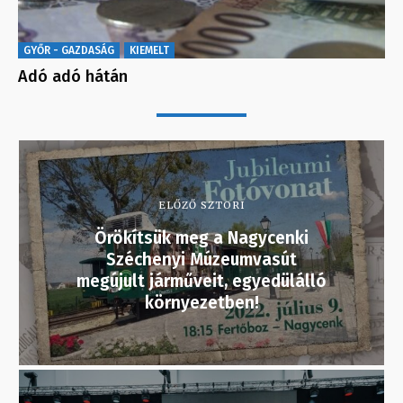
GYŐR - GAZDASÁG
KIEMELT
Adó adó hátán
ELŐZŐ SZTORI
Örökítsük meg a Nagycenki
Széchenyi Múzeumvasút
megújult járműveit, egyedülálló
környezetben!