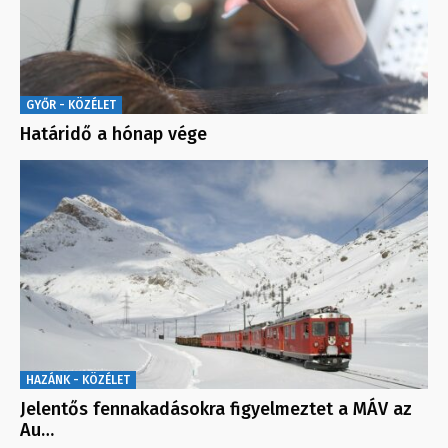
GYŐR - KÖZÉLET
Határidő a hónap vége
HAZÁNK - KÖZÉLET
Jelentős fennakadásokra figyelmeztet a MÁV az
Au…