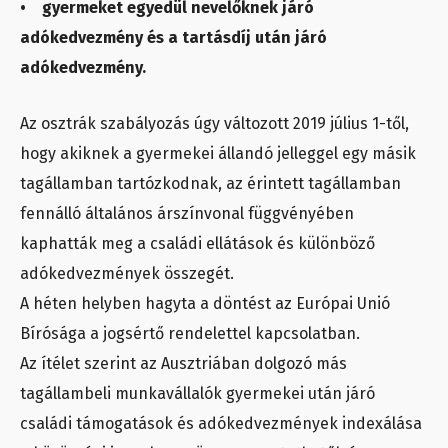
• gyermeket egyedül nevelőknek járó
adókedvezmény és a tartásdíj után járó
adókedvezmény.
Az osztrák szabályozás úgy változott 2019 július 1-től,
hogy akiknek a gyermekei állandó jelleggel egy másik
tagállamban tartózkodnak, az érintett tagállamban
fennálló általános árszínvonal függvényében
kaphatták meg a családi ellátások és különböző
adókedvezmények összegét.
A héten helyben hagyta a döntést az Európai Unió
Bírósága a jogsértő rendelettel kapcsolatban.
Az ítélet szerint az Ausztriában dolgozó más
tagállambeli munkavállalók gyermekei után járó
családi támogatások és adókedvezmények indexálása