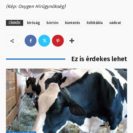
(Kép: Oxygen Hírügynökség)
CÍMKÉK
bíróság
börtön
büntetés
ítélőtábla
vádirat
Ez is érdekes lehet