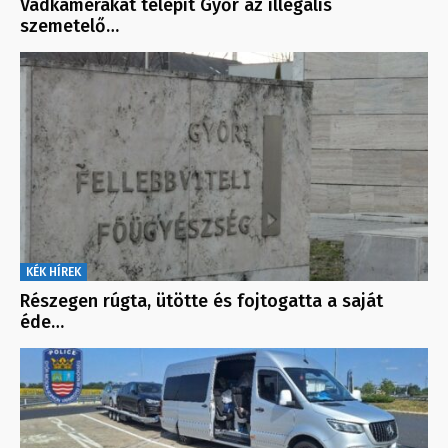
Vadkamerákat telepít Győr az illegális
szemetelő…
KÉK HÍREK
Részegen rúgta, ütötte és fojtogatta a saját
éde…