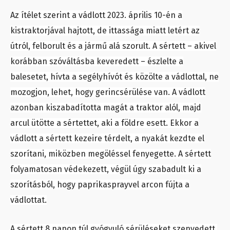
Az ítélet szerint a vádlott 2023. április 10-én a
kistraktorjával hajtott, de ittassága miatt letért az
útról, felborult és a jármű alá szorult. A sértett – akivel
korábban szóváltásba keveredett – észlelte a
balesetet, hívta a segélyhívót és közölte a vádlottal, ne
mozogjon, lehet, hogy gerincsérülése van. A vádlott
azonban kiszabadította magát a traktor alól, majd
arcul ütötte a sértettet, aki a földre esett. Ekkor a
vádlott a sértett kezeire térdelt, a nyakát kezdte el
szorítani, miközben megöléssel fenyegette. A sértett
folyamatosan védekezett, végül úgy szabadult ki a
szorításból, hogy paprikasprayvel arcon fújta a
vádlottat.
A sértett 8 napon túl gyógyuló sérüléseket szenvedett,