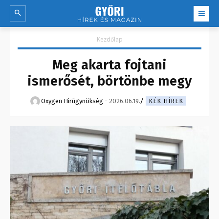
Kezdőlap
Meg akarta fojtani
ismerősét, börtönbe megy
Oxygen Hirügynökség
-
2026.06.19.
KÉK HÍREK