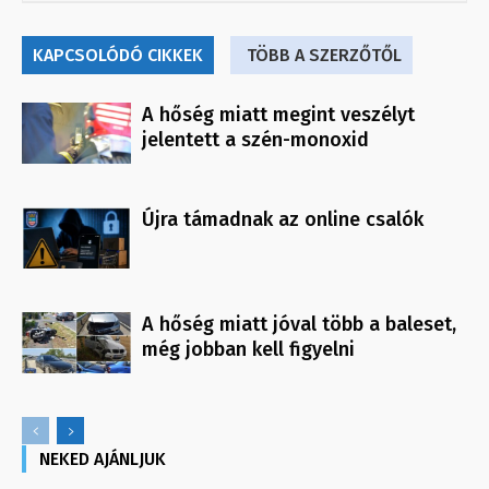
KAPCSOLÓDÓ CIKKEK
TÖBB A SZERZŐTŐL
A hőség miatt megint veszélyt
jelentett a szén-monoxid
Újra támadnak az online csalók
A hőség miatt jóval több a baleset,
még jobban kell figyelni
NEKED AJÁNLJUK