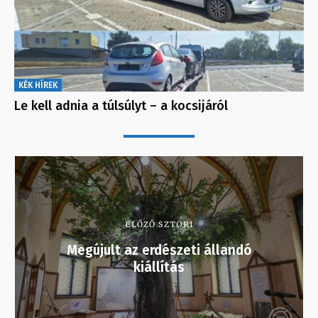
KÉK HÍREK
Le kell adnia a túlsúlyt – a kocsijáról
ELŐZŐ SZTORI
Megújult az erdészeti állandó
kiállítás