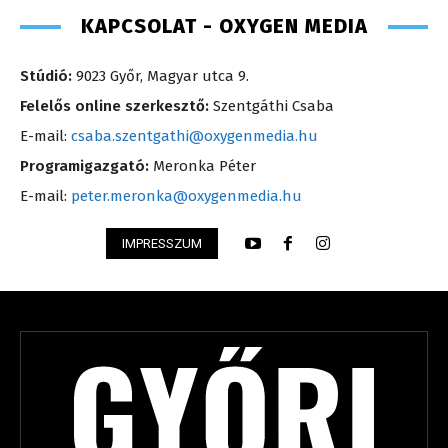
KAPCSOLAT - OXYGEN MEDIA
Stúdió:
9023 Győr, Magyar utca 9.
Felelős online szerkesztő:
Szentgáthi Csaba
E-mail:
csaba.szentgathi@oxygenmedia.hu
Programigazgató:
Meronka Péter
E-mail:
peter.meronka@oxygenmedia.hu
IMPRESSZUM