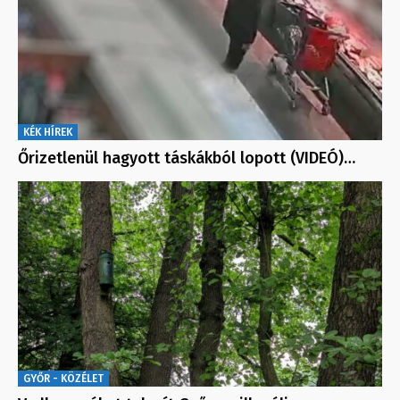
KÉK HÍREK
Őrizetlenül hagyott táskákból lopott (VIDEÓ)…
GYŐR - KÖZÉLET