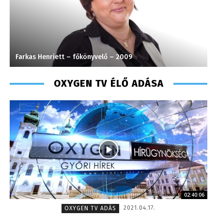
Farkas Henriett – főkönyvelő – 2009
S
OXYGEN TV ÉLŐ ADÁSA
02:40:06
2021.04.17.
OXYGEN TV ADÁS