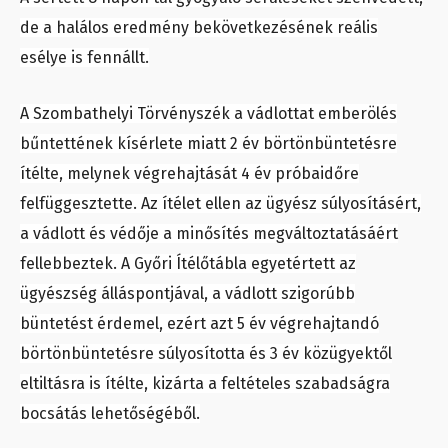
de a halálos eredmény bekövetkezésének reális
esélye is fennállt.
A Szombathelyi Törvényszék a vádlottat emberölés
bűntettének kísérlete miatt 2 év börtönbüntetésre
ítélte, melynek végrehajtását 4 év próbaidőre
felfüggesztette. Az ítélet ellen az ügyész súlyosításért,
a vádlott és védője a minősítés megváltoztatásáért
fellebbeztek. A Győri Ítélőtábla egyetértett az
ügyészség álláspontjával, a vádlott szigorúbb
büntetést érdemel, ezért azt 5 év végrehajtandó
börtönbüntetésre súlyosította és 3 év közügyektől
eltiltásra is ítélte, kizárta a feltételes szabadságra
bocsátás lehetőségéből.