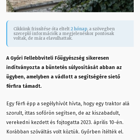
Cikkünk frissítése óta eltelt
2 hónap
, a szövegben
szereplő információk a megjelenéskor pontosak
voltak, de mára elavulhattak.
A Győri Fellebbviteli Főügyészség sikeresen
indítványozta a büntetés súlyosítását abban az
ügyben, amelyben a vádlott a segítségére siető
férfira támadt.
Egy férfi épp a segélyhívót hívta, hogy egy traktor alá
szorult, ittas sofőrön segítsen, de az kiszabadult,
verekedni kezdett és fojtogatta 2023. április 10-én.
Korábban szóváltás volt köztük. Győrben ítélték el.