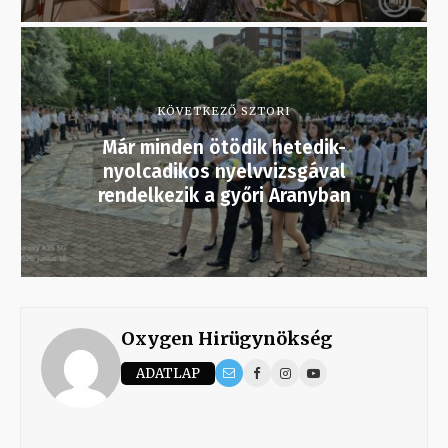
KÖVETKEZŐ SZTORI
Már minden ötödik hetedik-
nyolcadikos nyelvvizsgával
rendelkezik a győri Aranyban
Oxygen Hirügynökség
ADATLAP