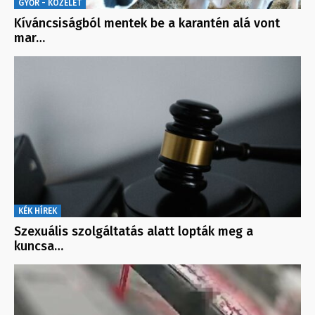
GYŐR - KÖZÉLET
Kíváncsiságból mentek be a karantén alá vont
mar…
KÉK HÍREK
Szexuális szolgáltatás alatt lopták meg a
kuncsa…