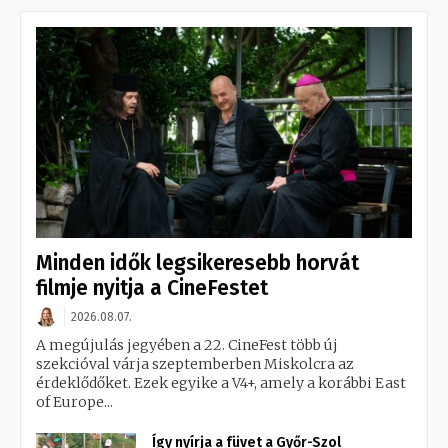
Minden idők legsikeresebb horvát
filmje nyitja a CineFestet
2026.08.07.
A megújulás jegyében a 22. CineFest több új
szekcióval várja szeptemberben Miskolcra az
érdeklődőket. Ezek egyike a V4+, amely a korábbi East
of Europe...
Így nyírja a füvet a Győr-Szol