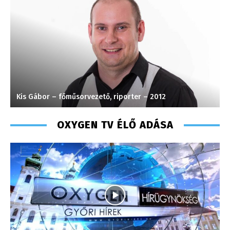
Kis Gábor – főműsorvezető, riporter – 2012
H
OXYGEN TV ÉLŐ ADÁSA