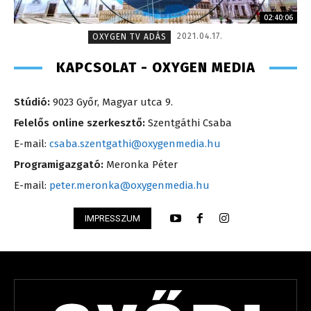
02:40:06
2021.04.17.
OXYGEN TV ADÁS
KAPCSOLAT - OXYGEN MEDIA
Stúdió:
9023 Győr, Magyar utca 9.
Felelős online szerkesztő:
Szentgáthi Csaba
E-mail:
csaba.szentgathi@oxygenmedia.hu
Programigazgató:
Meronka Péter
E-mail:
peter.meronka@oxygenmedia.hu
IMPRESSZUM