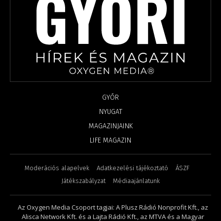
GYŐR
NYUGAT
MAGAZINJAINK
LIFE MAGAZIN
Moderációs alapelvek
Adatkezelési tájékoztató
ÁSZF
Játékszabályzat
Médiaajánlatunk
Az Oxygen Media Csoport tagjai: A Plusz Rádió Nonprofit Kft., az
Alisca Network Kft. és a Lajta Rádió Kft., az MTVA és a Magyar