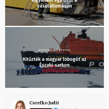
kigyulladt egy busz a
vasútállomáson
KÖVETKEZŐ SZTORI
Kitűzték a magyar lobogót az
Északi-sarkon
Csrefko Judit