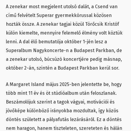
A zenekar most megjelent utolsó dalát, a Csend van
című felvételt Superar gyermekkórussal közösen
hozták össze. A zenekar tagjai közül Törőcsik Kristóf
külön kiemelte, mennyire felemelő élmény volt köztük
lenni. A dal élő bemutatója október 1-jén lesz a
Superalbum Nagykoncerte-n a Budapest Parkban, de
a zenekar utolsó, búcsúzó koncertjére pedig másnap,
október 2-án, szintén a Budapest Parkban kerül sor.
A Margaret Island május 2025-ben jelentette be, hogy
több mint 11 év és öt stúdióalbum után feloszlanak.
Beszámolójuk szerint a tagok vágyai, motivációi és
jövőképe különböző irányokba mozdultak, így közös
döntés született a pályafutás lezárásáról. Ez a döntés
nem haragon, hanem tiszteleten, szereteten és hálán