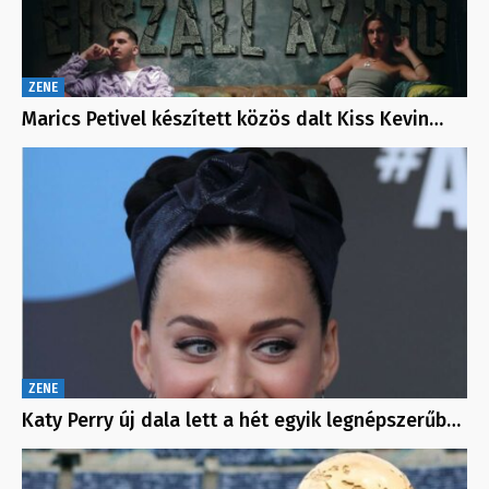
ZENE
Marics Petivel készített közös dalt Kiss Kevin…
ZENE
Katy Perry új dala lett a hét egyik legnépszerűb…