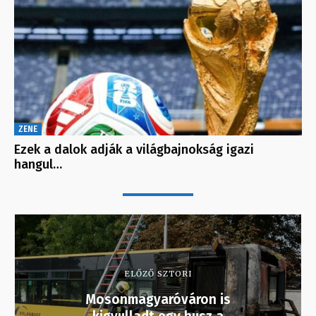
ZENE
Ezek a dalok adják a világbajnokság igazi
hangul…
ELŐZŐ SZTORI
Mosonmagyaróváron is