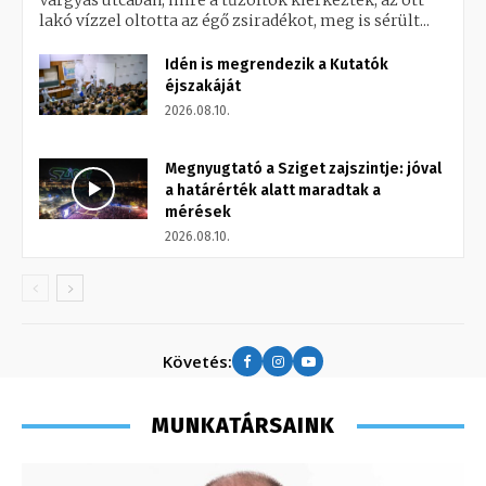
Vargyas utcában, mire a tűzoltók kiérkeztek, az ott
lakó vízzel oltotta az égő zsiradékot, meg is sérült...
Idén is megrendezik a Kutatók
éjszakáját
2026.08.10.
Megnyugtató a Sziget zajszintje: jóval
a határérték alatt maradtak a
mérések
2026.08.10.
Követés:
MUNKATÁRSAINK