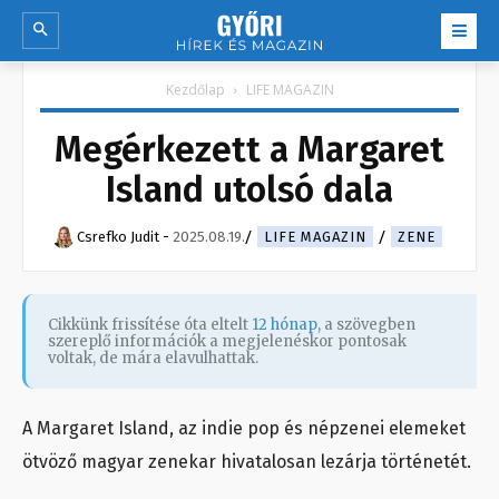
Kezdőlap
LIFE MAGAZIN
Megérkezett a Margaret
Island utolsó dala
Csrefko Judit
-
2025.08.19.
LIFE MAGAZIN
ZENE
Cikkünk frissítése óta eltelt
12 hónap
, a szövegben
szereplő információk a megjelenéskor pontosak
voltak, de mára elavulhattak.
A Margaret Island, az indie pop és népzenei elemeket
ötvöző magyar zenekar hivatalosan lezárja történetét.