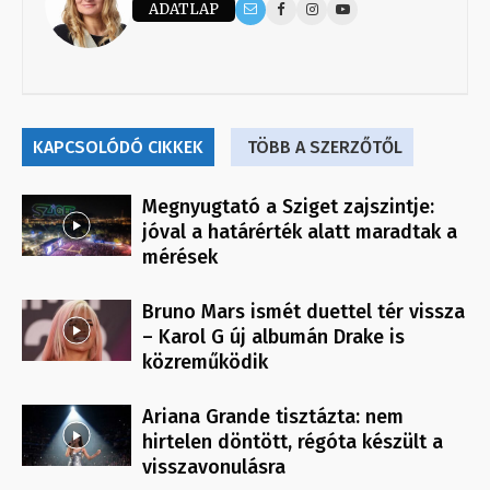
ADATLAP
KAPCSOLÓDÓ CIKKEK
TÖBB A SZERZŐTŐL
Megnyugtató a Sziget zajszintje:
jóval a határérték alatt maradtak a
mérések
Bruno Mars ismét duettel tér vissza
– Karol G új albumán Drake is
közreműködik
Ariana Grande tisztázta: nem
hirtelen döntött, régóta készült a
visszavonulásra