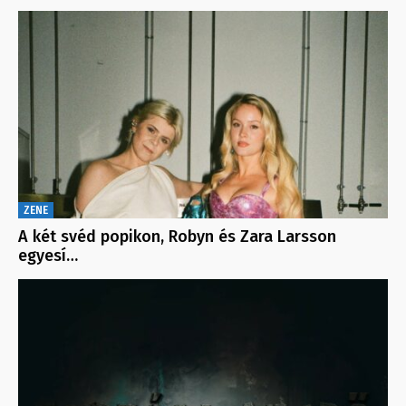
ZENE
A két svéd popikon, Robyn és Zara Larsson
egyesí…