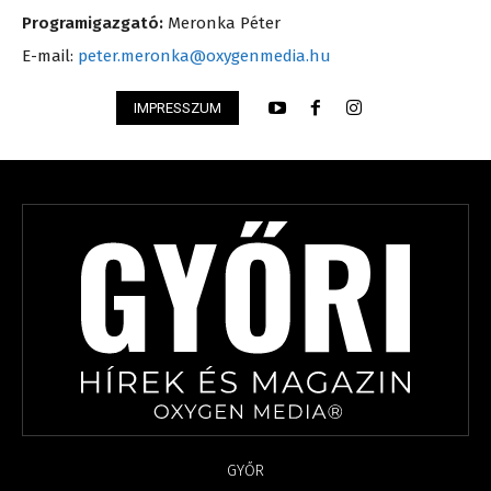
Programigazgató:
Meronka Péter
E-mail:
peter.meronka@oxygenmedia.hu
IMPRESSZUM
GYŐR