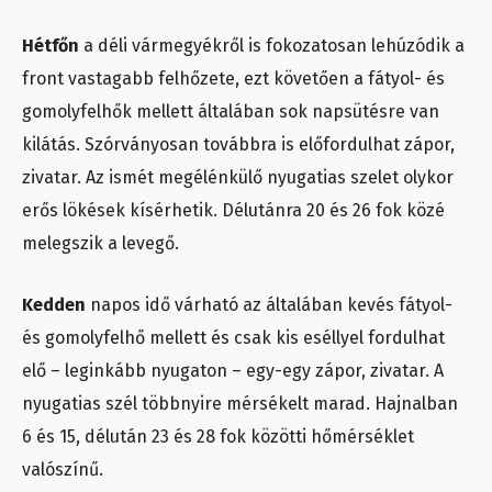
Hétfőn
a déli vármegyékről is fokozatosan lehúzódik a
front vastagabb felhőzete, ezt követően a fátyol- és
gomolyfelhők mellett általában sok napsütésre van
kilátás. Szórványosan továbbra is előfordulhat zápor,
zivatar. Az ismét megélénkülő nyugatias szelet olykor
erős lökések kísérhetik. Délutánra 20 és 26 fok közé
melegszik a levegő.
Kedden
napos idő várható az általában kevés fátyol-
és gomolyfelhő mellett és csak kis eséllyel fordulhat
elő – leginkább nyugaton – egy-egy zápor, zivatar. A
nyugatias szél többnyire mérsékelt marad. Hajnalban
6 és 15, délután 23 és 28 fok közötti hőmérséklet
valószínű.