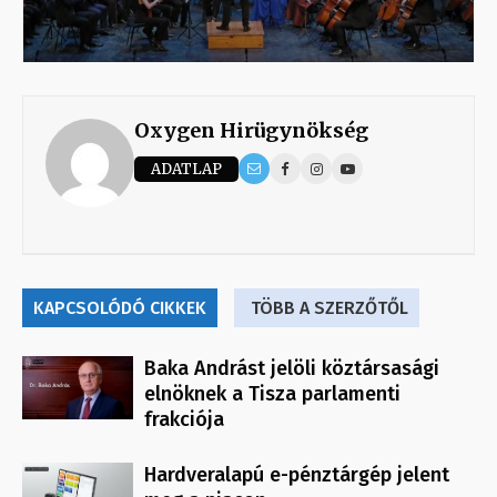
Oxygen Hirügynökség
ADATLAP
KAPCSOLÓDÓ CIKKEK
TÖBB A SZERZŐTŐL
Baka Andrást jelöli köztársasági
elnöknek a Tisza parlamenti
frakciója
Hardveralapú e-pénztárgép jelent