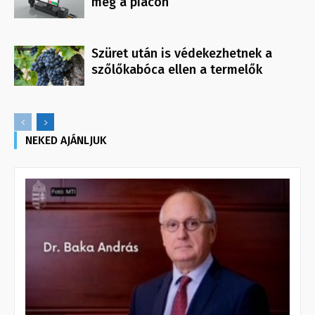
meg a piacon
Szüret után is védekezhetnek a
szőlőkabóca ellen a termelők
NEKED AJÁNLJUK