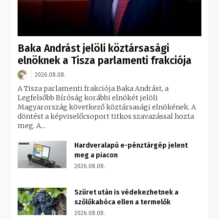
Baka Andrást jelöli köztársasági
elnöknek a Tisza parlamenti frakciója
2026.08.08.
A Tisza parlamenti frakciója Baka Andrást, a
Legfelsőbb Bíróság korábbi elnökét jelöli
Magyarország következő köztársasági elnökének. A
döntést a képviselőcsoport titkos szavazással hozta
meg. A...
Hardveralapú e-pénztárgép jelent
meg a piacon
2026.08.08.
Szüret után is védekezhetnek a
szőlőkabóca ellen a termelők
2026.08.08.