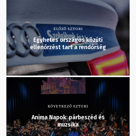
ELŐZŐ SZTORI
Egyhetes országos közúti
ellenőrzést tart a rendőrség
KÖVETKEZŐ SZTORI
Anima Napok: párbeszéd és
muzsika