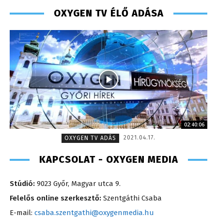
OXYGEN TV ÉLŐ ADÁSA
02:40:06
2021.04.17.
OXYGEN TV ADÁS
KAPCSOLAT - OXYGEN MEDIA
Stúdió:
9023 Győr, Magyar utca 9.
Felelős online szerkesztő:
Szentgáthi Csaba
E-mail:
csaba.szentgathi@oxygenmedia.hu