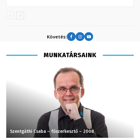
Követés:
MUNKATÁRSAINK
Szentgáthi Csaba – főszerkesztő – 2008
K