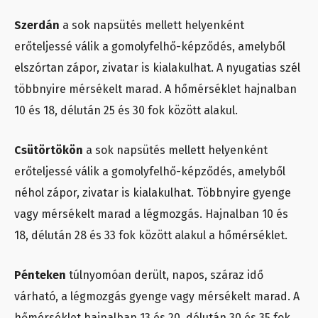
Szerdán
a sok napsütés mellett helyenként
erőteljessé válik a gomolyfelhő-képződés, amelyből
elszórtan zápor, zivatar is kialakulhat. A nyugatias szél
többnyire mérsékelt marad. A hőmérséklet hajnalban
10 és 18, délután 25 és 30 fok között alakul.
Csütörtökön
a sok napsütés mellett helyenként
erőteljessé válik a gomolyfelhő-képződés, amelyből
néhol zápor, zivatar is kialakulhat. Többnyire gyenge
vagy mérsékelt marad a légmozgás. Hajnalban 10 és
18, délután 28 és 33 fok között alakul a hőmérséklet.
Pénteken
túlnyomóan derült, napos, száraz idő
várható, a légmozgás gyenge vagy mérsékelt marad. A
hőmérséklet hajnalban 13 és 20, délután 30 és 35 fok