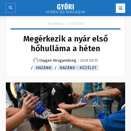
Kezdőlap
HAZÁNK
Megérkezik a nyár első
hőhulláma a héten
Oxygen Hirügynökség
-
2026.06.15.
HAZÁNK
HAZÁNK - KÖZÉLET