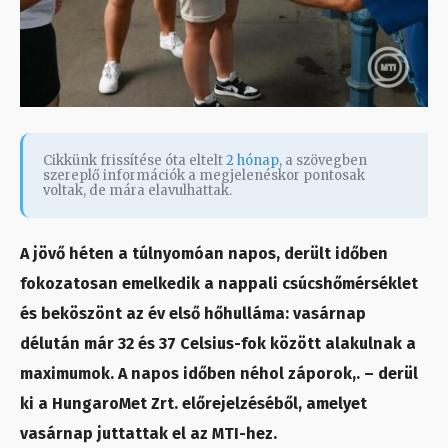
Cikkünk frissítése óta eltelt
2 hónap
, a szövegben
szereplő információk a megjelenéskor pontosak
voltak, de mára elavulhattak.
A jövő héten a túlnyomóan napos, derült időben
fokozatosan emelkedik a nappali csúcshőmérséklet
és beköszönt az év első hőhulláma: vasárnap
délután már 32 és 37 Celsius-fok között alakulnak a
maximumok. A napos időben néhol záporok,. – derül
ki a HungaroMet Zrt. előrejelzéséből, amelyet
vasárnap juttattak el az MTI-hez.