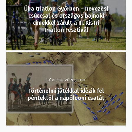
Újra triatlon Győrben – nevezési
csúccsal és országos bajnoki
címekkel zárult a III. KisTri
Triatlon Fesztivál
KÖVETKEZŐ SZTORI
Történelmi játékkal idézik fel
péntektől a napóleoni csatát