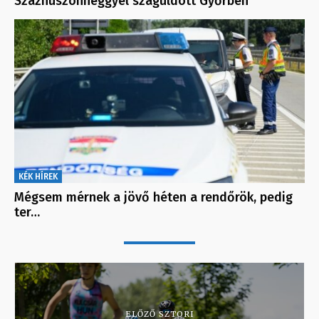
Százhuszonnéggyel száguldott Győrben
KÉK HÍREK
Mégsem mérnek a jövő héten a rendőrök, pedig
ter…
ELŐZŐ SZTORI