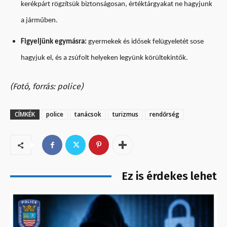
kerékpárt rögzítsük biztonságosan, értéktárgyakat ne hagyjunk
a járműben.
Figyeljünk egymásra:
gyermekek és idősek felügyeletét sose
hagyjuk el, és a zsúfolt helyeken legyünk körültekintők.
(Fotó, forrás: police)
CÍMKÉK
police
tanácsok
turizmus
rendőrség
Ez is érdekes lehet