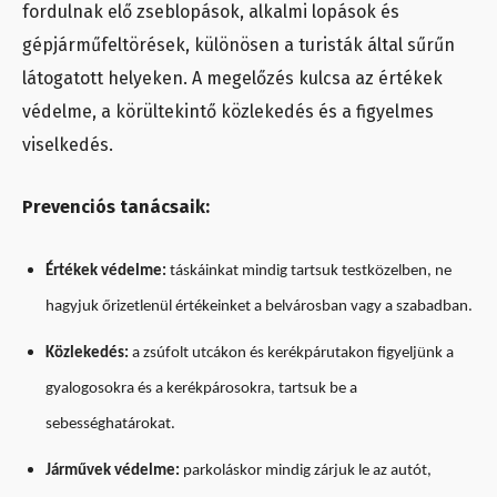
fordulnak elő zseblopások, alkalmi lopások és
gépjárműfeltörések, különösen a turisták által sűrűn
látogatott helyeken. A megelőzés kulcsa az értékek
védelme, a körültekintő közlekedés és a figyelmes
viselkedés.
Prevenciós tanácsaik:
Értékek védelme:
táskáinkat mindig tartsuk testközelben, ne
hagyjuk őrizetlenül értékeinket a belvárosban vagy a szabadban.
Közlekedés:
a zsúfolt utcákon és kerékpárutakon figyeljünk a
gyalogosokra és a kerékpárosokra, tartsuk be a
sebességhatárokat.
Járművek védelme:
parkoláskor mindig zárjuk le az autót,