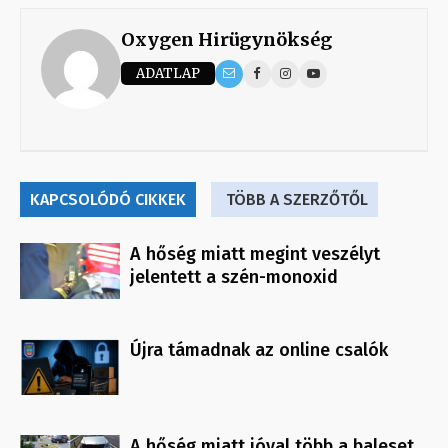
Oxygen Hirügynökség
ADATLAP
KAPCSOLÓDÓ CIKKEK
TÖBB A SZERZŐTŐL
A hőség miatt megint veszélyt
jelentett a szén-monoxid
Újra támadnak az online csalók
A hőség miatt jóval több a baleset,