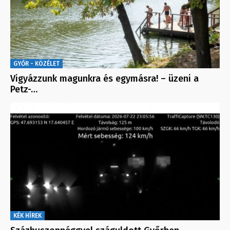
GYŐR - KÖZÉLET
Vigyázzunk magunkra és egymásra! – üzeni a
Petz-…
KÉK HÍREK