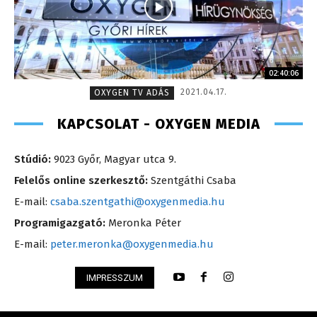
02:40:06
2021.04.17.
OXYGEN TV ADÁS
KAPCSOLAT - OXYGEN MEDIA
Stúdió:
9023 Győr, Magyar utca 9.
Felelős online szerkesztő:
Szentgáthi Csaba
E-mail:
csaba.szentgathi@oxygenmedia.hu
Programigazgató:
Meronka Péter
E-mail:
peter.meronka@oxygenmedia.hu
IMPRESSZUM