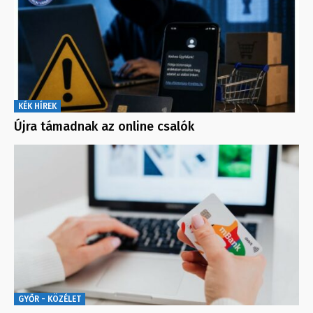
KÉK HÍREK
Újra támadnak az online csalók
GYŐR - KÖZÉLET