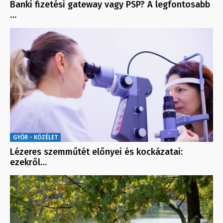
Banki fizetési gateway vagy PSP? A legfontosabb
…
GYŐR - KÖZÉLET
Lézeres szemműtét előnyei és kockázatai:
ezekről…