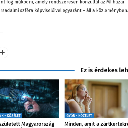
ént fog működni, amely rendszeresen konzultál az MI hazai
társadalmi szféra képviselőivel egyaránt – áll a közleményben
s
Ez is érdekes le
NK - KÖZÉLET
GYŐR - KÖZÉLET
zületett Magyarország
Minden, amit a zártkertekr