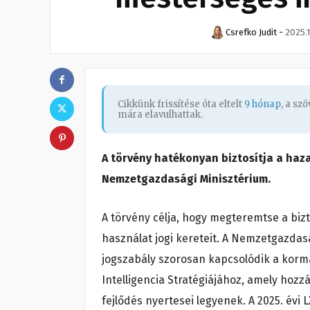
Csrefko Judit
-
2025.1
Cikkünk frissítése óta eltelt
9 hónap
, a sz
mára elavulhattak.
A törvény hatékonyan biztosítja a haza
Nemzetgazdasági Minisztérium.
A törvény célja, hogy megteremtse a bizt
használat jogi kereteit. A Nemzetgazdas
jogszabály szorosan kapcsolódik a kor
Intelligencia Stratégiájához, amely hozz
fejlődés nyertesei legyenek. A 2025. évi 