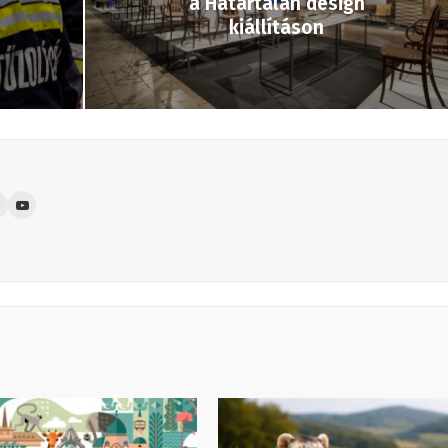
a Határtalan design
kiállításon