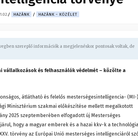
1.02.
HAZÁNK
HAZÁNK - KÖZÉLET
övegben szereplő információk a megjelenéskor pontosak voltak, de
i vállalkozások és felhasználók védelmét – közölte a
onságos, átlátható és felelős mesterségesintelligencia- (MI-
ági Minisztérium szakmai előkészítése mellett megalkotott
mány 2025 szeptemberében elfogadott új Mesterséges
ájárul, hogy a magyar emberek és a hazai kkv-k a technológia
LXXV. törvény az Európai Unió mesterséges intelligenciáról sz