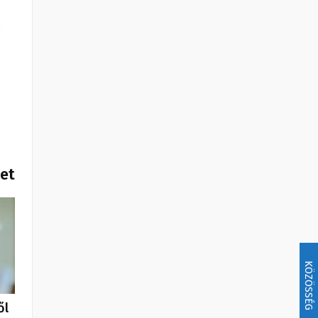
.
het
KÖZÖSSÉG
ől