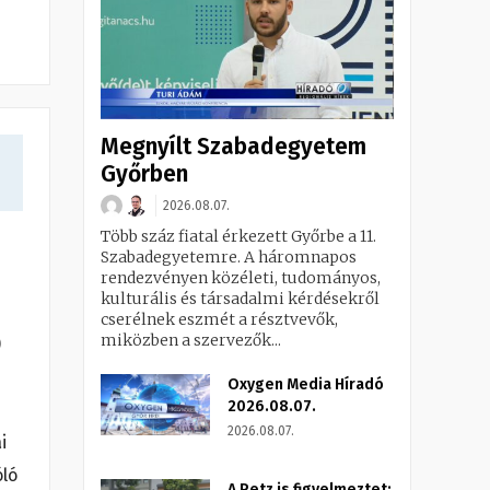
Megnyílt Szabadegyetem
Győrben
2026.08.07.
Több száz fiatal érkezett Győrbe a 11.
Szabadegyetemre. A háromnapos
rendezvényen közéleti, tudományos,
kulturális és társadalmi kérdésekről
cserélnek eszmét a résztvevők,
miközben a szervezők...
)
Oxygen Media Híradó
2026.08.07.
2026.08.07.
i
óló
A Petz is figyelmeztet: