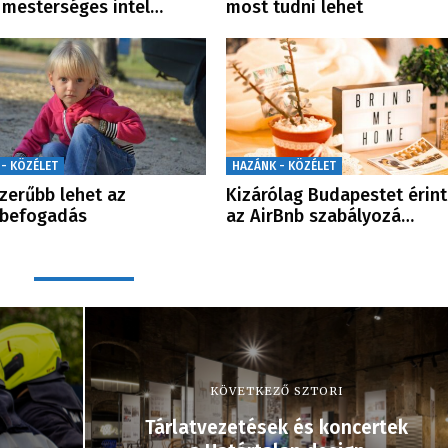
 mesterséges intel…
most tudni lehet
 - KÖZÉLET
HAZÁNK - KÖZÉLET
zerűbb lehet az
Kizárólag Budapestet érint
kbefogadás
az AirBnb szabályozá…
KÖVETKEZŐ SZTORI
Tárlatvezetések és koncertek