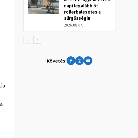
napi legalább öt
rollerbalesetes a
sürgősségin
2026.08.07.
Követés:
cia
 a