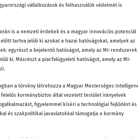
yarországi vállalkozások és felhasználók védelmét is
orán is a nemzeti érdekek és a magyar innovációs potenciál
lőtt tartva jelöli ki azokat a hazai hatóságokat, amelyek az
nek: egyrészt a bejelentő hatóságot, amely az MI-rendszerek
öli ki. Másrészt a piacfelügyeleti hatóságot, amely az MI-
zi.
ngban a törvény létrehozza a Magyar Mesterséges Intelligen
felelős kormánybiztos által vezetett testület irányelvek
ogalkalmazást, figyelemmel kíséri a technológiai fejlődést és
kal és szakpolitikai javaslatokkal támogatja a kormány