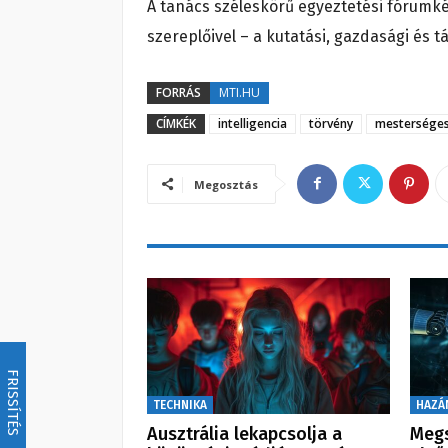
A tanács széleskörű egyeztetési fórumk
szereplőivel – a kutatási, gazdasági és 
FORRÁS
MTI.HU
CÍMKÉK
intelligencia
törvény
mestersége
Megosztás
FRISSÍTÉS
TECHNIKA
HAZÁ
Ausztrália lekapcsolja a
Megs