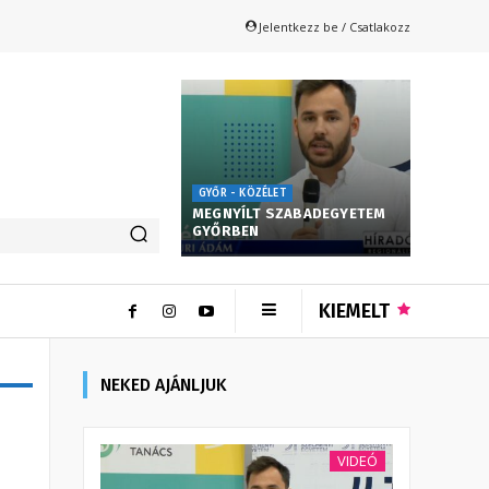
Jelentkezz be / Csatlakozz
GYŐR - KÖZÉLET
MEGNYÍLT SZABADEGYETEM
GYŐRBEN
KIEMELT
NEKED AJÁNLJUK
VIDEÓ