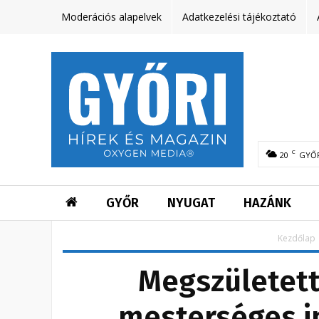
Moderációs alapelvek
Adatkezelési tájékoztató
C
20
GYŐ
GYŐR
NYUGAT
HAZÁNK
Kezdőlap
Megszületett
mesterséges in