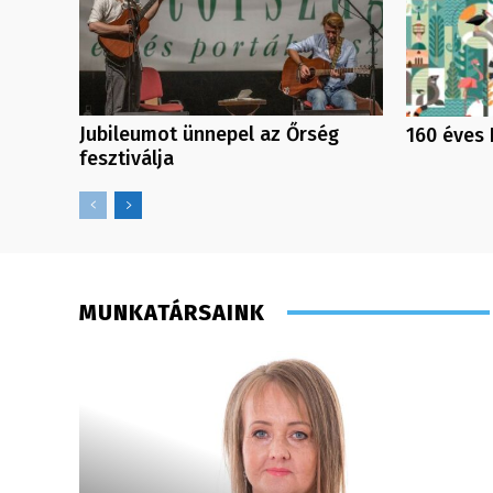
Jubileumot ünnepel az Őrség
160 éves 
fesztiválja
MUNKATÁRSAINK