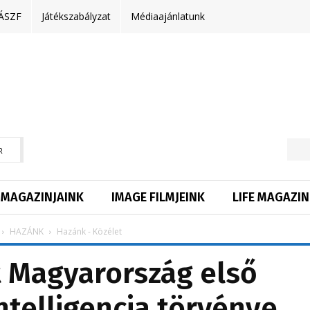
ÁSZF
Játékszabályzat
Médiaajánlatunk
R
MAGAZINJAINK
IMAGE FILMJEINK
LIFE MAGAZIN
HAZÁNK
Hazánk - Közélet
 Magyarország első
telligencia törvénye