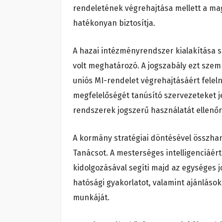
rendeletének végrehajtása mellett a mag
hatékonyan biztosítja.
A hazai intézményrendszer kialakítása s
volt meghatározó. A jogszabály ezt szem e
uniós MI-rendelet végrehajtásáért felel
megfelelőségét tanúsító szervezeteket jel
rendszerek jogszerű használatát ellenőr
A kormány stratégiai döntésével összha
Tanácsot. A mesterséges intelligenciáért 
kidolgozásával segíti majd az egységes j
hatósági gyakorlatot, valamint ajánlások
munkáját.