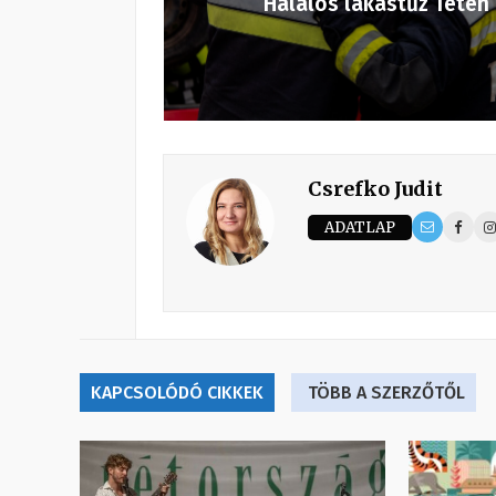
Halálos lakástűz Téten
Csrefko Judit
ADATLAP
KAPCSOLÓDÓ CIKKEK
TÖBB A SZERZŐTŐL