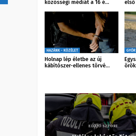
közösségi médiát a 16 é…
első
HAZÁNK - KÖZÉLET
GYŐR
Holnap lép életbe az új
Egys
kábítószer-ellenes törvé…
örö
ELŐZŐ SZTORI