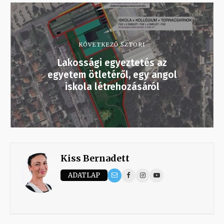
KÖVETKEZŐ SZTORI
Lakossági egyeztetés az
egyetem ötletéről, egy angol
iskola létrehozásáról
Kiss Bernadett
ADATLAP