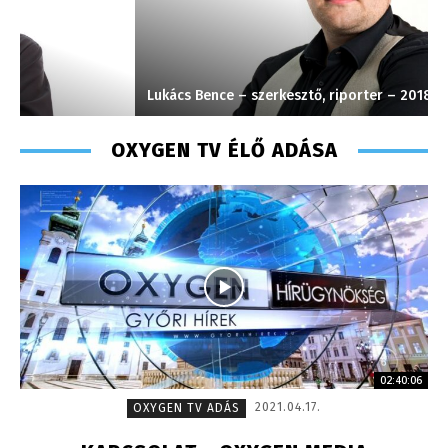
Lukács Bence – szerkesztő, riporter – 2018
K
OXYGEN TV ÉLŐ ADÁSA
02:40:06
2021.04.17.
OXYGEN TV ADÁS