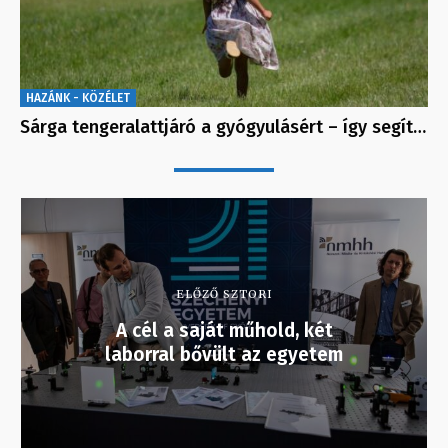
HAZÁNK - KÖZÉLET
Sárga tengeralattjáró a gyógyulásért – így segít…
ELŐZŐ SZTORI
A cél a saját műhold, két
laborral bővült az egyetem