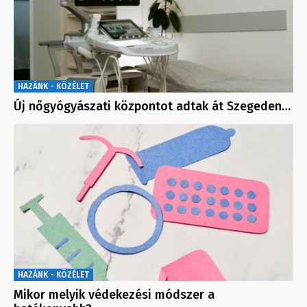
HAZÁNK - KÖZÉLET
Új nőgyógyászati központot adtak át Szegeden…
HAZÁNK - KÖZÉLET
Mikor melyik védekezési módszer a