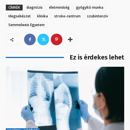
CÍMKÉK
diagnózis
életminőség
gyógyító munka
Idegsebészet
klinika
stroke-centrum
szubintenzív
Semmelweis Egyetem
Ez is érdekes lehet