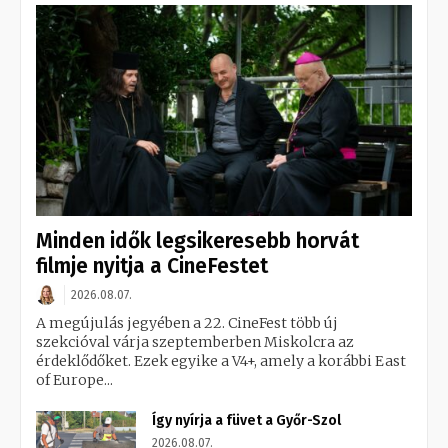
Minden idők legsikeresebb horvát
filmje nyitja a CineFestet
2026.08.07.
A megújulás jegyében a 22. CineFest több új
szekcióval várja szeptemberben Miskolcra az
érdeklődőket. Ezek egyike a V4+, amely a korábbi East
of Europe...
Így nyírja a füvet a Győr-Szol
2026.08.07.