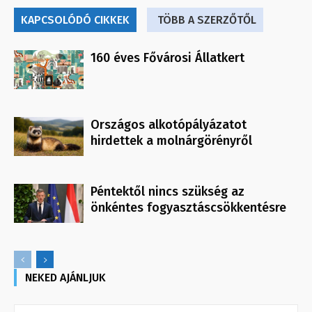
KAPCSOLÓDÓ CIKKEK
TÖBB A SZERZŐTŐL
160 éves Fővárosi Állatkert
Országos alkotópályázatot
hirdettek a molnárgörényről
Péntektől nincs szükség az
önkéntes fogyasztáscsökkentésre
NEKED AJÁNLJUK