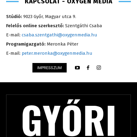
KAPCSOLAT - OXYGEN MEDIA
Stúdió:
9023 Győr, Magyar utca 9.
Felelős online szerkesztő:
Szentgáthi Csaba
E-mail:
csaba.szentgathi@oxygenmedia.hu
Programigazgató:
Meronka Péter
E-mail:
peter.meronka@oxygenmedia.hu
IMPRESSZUM