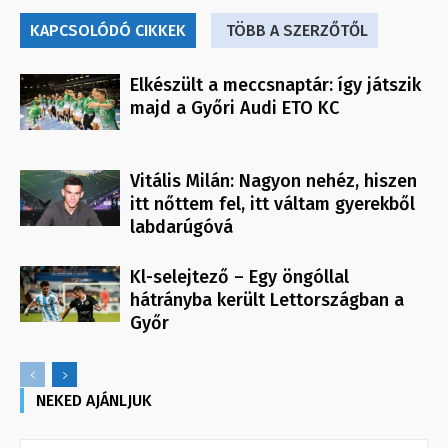
KAPCSOLÓDÓ CIKKEK
TÖBB A SZERZŐTŐL
Elkészült a meccsnaptár: így játszik
majd a Győri Audi ETO KC
Vitális Milán: Nagyon nehéz, hiszen
itt nőttem fel, itt váltam gyerekből
labdarúgóvá
Kl-selejtező – Egy öngóllal
hátrányba került Lettországban a
Győr
NEKED AJÁNLJUK