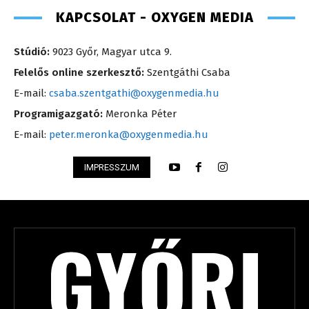
KAPCSOLAT - OXYGEN MEDIA
Stúdió:
9023 Győr, Magyar utca 9.
Felelős online szerkesztő:
Szentgáthi Csaba
E-mail:
csaba.szentgathi@oxygenmedia.hu
Programigazgató:
Meronka Péter
E-mail:
peter.meronka@oxygenmedia.hu
IMPRESSZUM