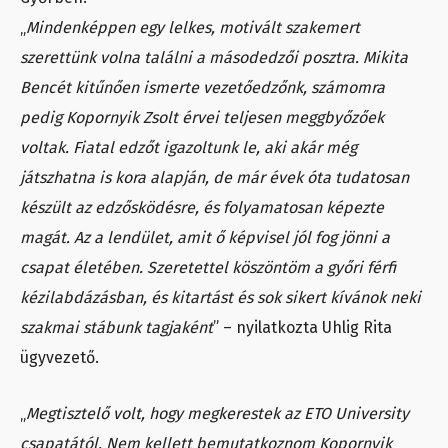
„
Mindenképpen egy lelkes, motivált szakemert
szerettünk volna találni a másodedzői posztra. Mikita
Bencét kitűnően ismerte vezetőedzőnk, számomra
pedig Kopornyik Zsolt érvei teljesen meggbyőzőek
voltak. Fiatal edzőt igazoltunk le, aki akár még
játszhatna is kora alapján, de már évek óta tudatosan
készült az edzősködésre, és folyamatosan képezte
magát. Az a lendület, amit ő képvisel jól fog jönni a
csapat életében. Szeretettel köszöntöm a győri férfi
kézilabdázásban, és kitartást és sok sikert kívánok neki
szakmai stábunk tagjaként
” – nyilatkozta Uhlig Rita
ügyvezető.
„
Megtisztelő volt, hogy megkerestek az ETO University
csapatától. Nem kellett bemutatkoznom Kopornyik