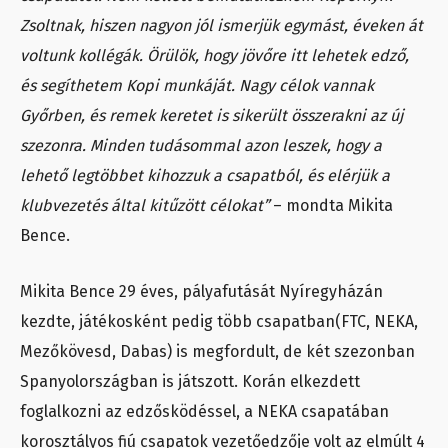
Zsoltnak, hiszen nagyon jól ismerjük egymást, éveken át
voltunk kollégák. Örülök, hogy jövőre itt lehetek edző,
és segíthetem Kopi munkáját. Nagy célok vannak
Győrben, és remek keretet is sikerült összerakni az új
szezonra. Minden tudásommal azon leszek, hogy a
lehető legtöbbet kihozzuk a csapatból, és elérjük a
klubvezetés által kitűzött célokat”
– mondta Mikita
Bence.
Mikita Bence 29 éves, pályafutását Nyíregyházán
kezdte, játékosként pedig több csapatban(FTC, NEKA,
Mezőkövesd, Dabas) is megfordult, de két szezonban
Spanyolországban is játszott. Korán elkezdett
foglalkozni az edzősködéssel, a NEKA csapatában
korosztályos fiú csapatok vezetőedzője volt az elmúlt 4