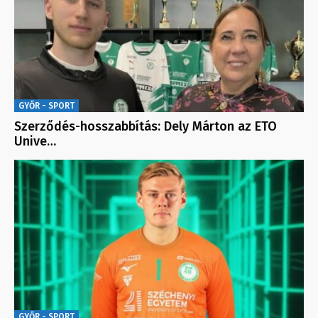
GYŐR - SPORT
Szerződés-hosszabbítás: Dely Márton az ETO
Unive…
GYŐR - SPORT