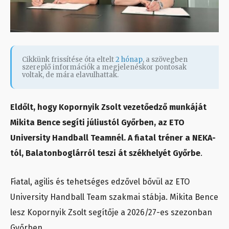
Cikkünk frissítése óta eltelt
2 hónap
, a szövegben
szereplő információk a megjelenéskor pontosak
voltak, de mára elavulhattak.
Eldőlt, hogy Kopornyik Zsolt vezetőedző munkáját
Mikita Bence segíti júliustól Győrben, az ETO
University Handball Teamnél. A fiatal tréner a NEKA-
tól, Balatonboglárról teszi át székhelyét Győrbe
.
Fiatal, agilis és tehetséges edzővel bővül az ETO
University Handball Team szakmai stábja. Mikita Bence
lesz Kopornyik Zsolt segítője a 2026/27-es szezonban
Győrben.