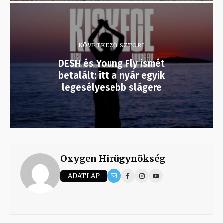
KÖVETKEZŐ SZTORI
DESH és Young Fly ismét
betalált: itt a nyár egyik
legesélyesebb slágere
Oxygen Hirügynökség
ADATLAP