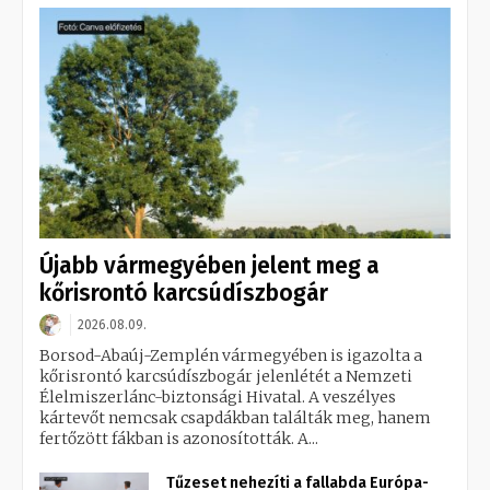
Újabb vármegyében jelent meg a
kőrisrontó karcsúdíszbogár
2026.08.09.
Borsod-Abaúj-Zemplén vármegyében is igazolta a
kőrisrontó karcsúdíszbogár jelenlétét a Nemzeti
Élelmiszerlánc-biztonsági Hivatal. A veszélyes
kártevőt nemcsak csapdákban találták meg, hanem
fertőzött fákban is azonosították. A...
Tűzeset nehezíti a fallabda Európa-