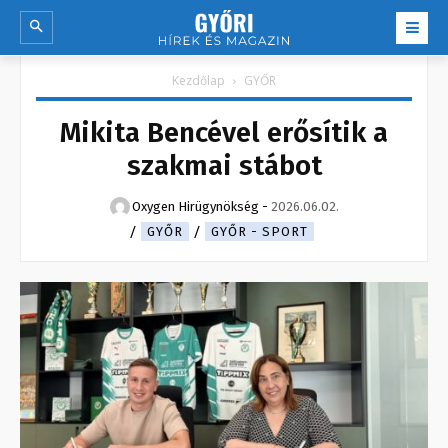
Kezdőlap
GYŐR
Mikita Bencével erősítik a
szakmai stábot
Oxygen Hirügynökség
-
2026.06.02.
GYŐR
GYŐR - SPORT