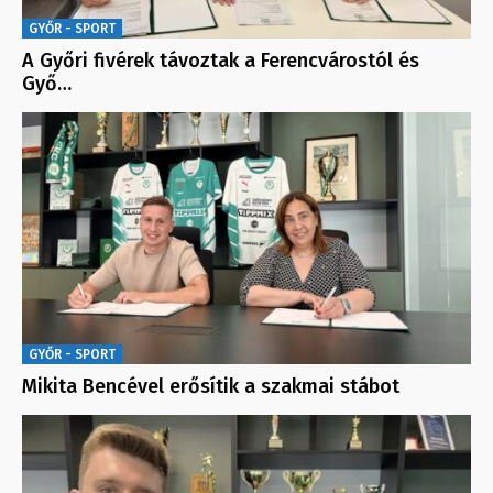
GYŐR - SPORT
A Győri fivérek távoztak a Ferencvárostól és
Győ…
GYŐR - SPORT
Mikita Bencével erősítik a szakmai stábot