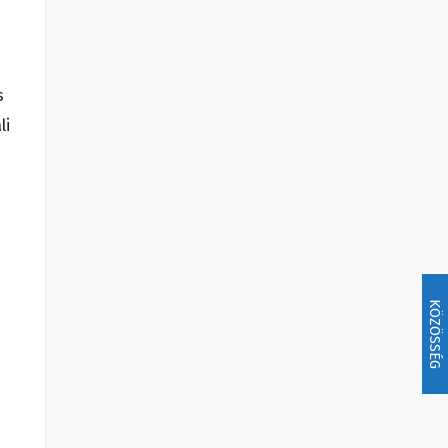
s
li
KÖZÖSSÉG