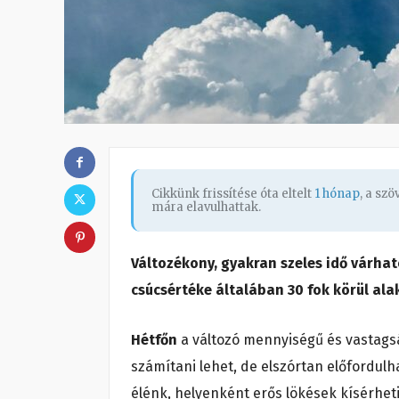
Cikkünk frissítése óta eltelt
1 hónap
, a sz
mára elavulhattak.
Változékony, gyakran szeles idő várhat
csúcsértéke általában 30 fok körül alak
Hétfőn
a változó mennyiségű és vastags
számítani lehet, de elszórtan előfordulh
élénk, helyenként erős lökések kísérhet