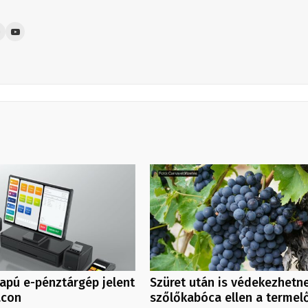
apú e-pénztárgép jelent
Szüret után is védekezhetn
acon
szőlőkabóca ellen a termel