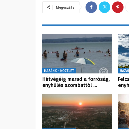
Megosztás
HAZÁNK - KÖZÉLET
HAZÁ
Hétvégéig marad a forróság,
Felc
enyhülés szombattól …
enyh