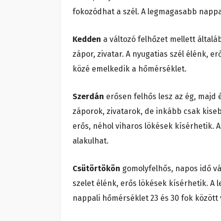
fokozódhat a szél. A legmagasabb nappal
Kedden
a változó felhőzet mellett által
zápor, zivatar. A nyugatias szél élénk, er
közé emelkedik a hőmérséklet.
Szerdán
erősen felhős lesz az ég, majd 
záporok, zivatarok, de inkább csak kise
erős, néhol viharos lökések kísérhetik. 
alakulhat.
Csütörtökön
gomolyfelhős, napos idő vár
szelet élénk, erős lökések kísérhetik. A
nappali hőmérséklet 23 és 30 fok között 