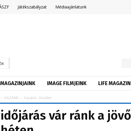
ÁSZF
Játékszabályzat
Médiaajánlatunk
ŐR
MAGAZINJAINK
IMAGE FILMJEINK
LIFE MAGAZIN
HAZÁNK
Hazánk - Közélet
időjárás vár ránk a jöv
héten