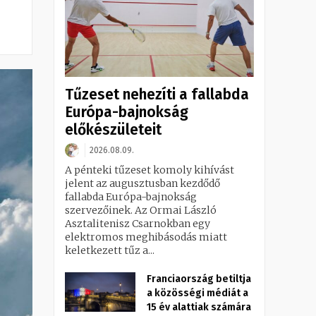
Tűzeset nehezíti a fallabda
Európa-bajnokság
előkészületeit
2026.08.09.
A pénteki tűzeset komoly kihívást
jelent az augusztusban kezdődő
fallabda Európa-bajnokság
szervezőinek. Az Ormai László
Asztalitenisz Csarnokban egy
elektromos meghibásodás miatt
keletkezett tűz a...
Franciaország betiltja
a közösségi médiát a
15 év alattiak számára