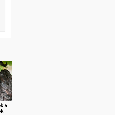
ek a
ők