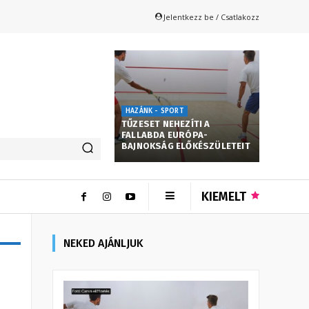
Jelentkezz be / Csatlakozz
HAZÁNK - SPORT
TŰZESET NEHEZÍTI A
FALLABDA EURÓPA-
BAJNOKSÁG ELŐKÉSZÜLETEIT
KIEMELT
NEKED AJÁNLJUK
ő