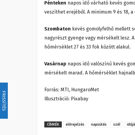
Pénteken
napos idő várható kevés gomoly
veszíthet erejéből. A minimum 9 és 18, a 
Szombaton
kevés gomolyfelhő mellett s
nagyrészt gyenge vagy mérsékelt lesz. 
hőmérséklet 27 és 33 fok között alakul.
Vasárnap
napos idő valószínű kevés gom
mérsékelt marad. A hőmérséklet hajnalban
Forrás: MTI, HungaroMet
FRISSÍTÉS
Illusztráció: Pixabay
CÍMKÉK
előrejelzés
napsütés
szél
időj