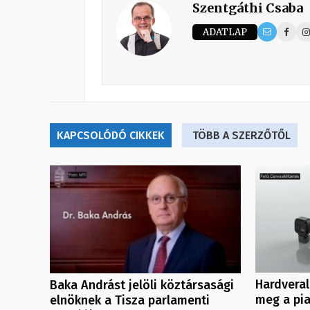
Szentgáthi Csaba
ADATLAP
KAPCSOLÓDÓ CIKKEK
TÖBB A SZERZŐTŐL
Hardveral
Baka Andrást jelöli köztársasági
meg a pi
elnöknek a Tisza parlamenti