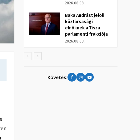
2026.08.08.
Baka Andrást jelöli
köztársasági
elnöknek a Tisza
parlamenti frakciója
2026.08.08.
Követés:
t
s
ten
á