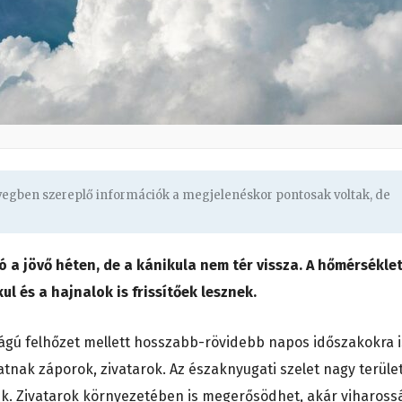
övegben szereplő információk a megjelenéskor pontosak voltak, de
ó a jövő héten, de a kánikula nem tér vissza. A hőmérsékle
ul és a hajnalok is frissítőek lesznek.
ágú felhőzet mellett hosszabb-rövidebb napos időszakokra i
atnak záporok, zivatarok. Az északnyugati szelet nagy terüle
ik. Zivatarok környezetében is megerősödhet, akár vihaross