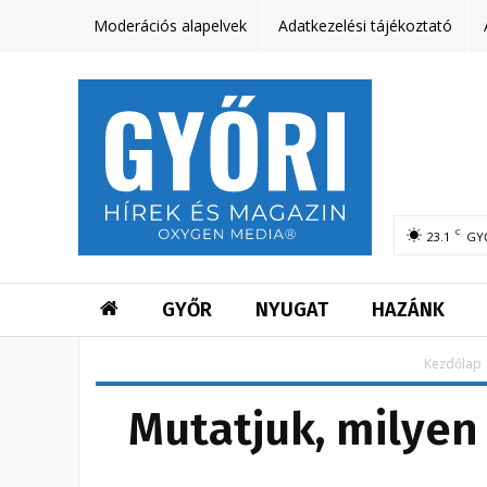
Moderációs alapelvek
Adatkezelési tájékoztató
C
23.1
GY
GYŐR
NYUGAT
HAZÁNK
Kezdőlap
Mutatjuk, milyen 