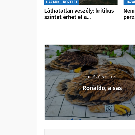
HAZÁNK - KÖZÉLET
HAZÁ
Láthatatlan veszély: kritikus
Nem 
szintet érhet el a…
perz
ELŐZŐ SZTORI
Ronaldo, a sas