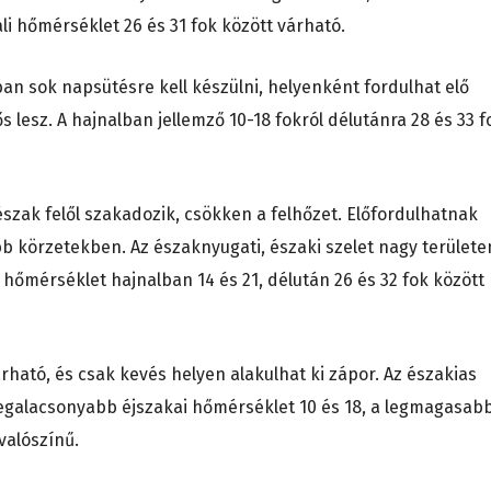
i hőmérséklet 26 és 31 fok között várható.
ában sok napsütésre kell készülni, helyenként fordulhat elő
ős lesz. A hajnalban jellemző 10-18 fokról délutánra 28 és 33 f
észak felől szakadozik, csökken a felhőzet. Előfordulhatnak
bb körzetekben. Az északnyugati, északi szelet nagy területe
A hőmérséklet hajnalban 14 és 21, délután 26 és 32 fok között
ható, és csak kevés helyen alakulhat ki zápor. Az északias
 legalacsonyabb éjszakai hőmérséklet 10 és 18, a legmagasab
valószínű.