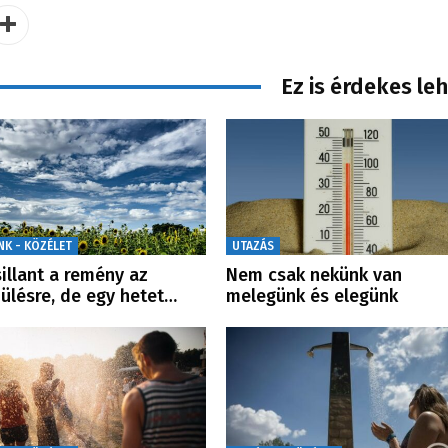
Ez is érdekes le
NK - KÖZÉLET
UTAZÁS
sillant a remény az
Nem csak nekünk van
ülésre, de egy hetet…
melegünk és elegünk