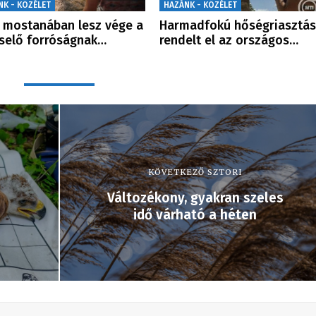
NK - KÖZÉLET
HAZÁNK - KÖZÉLET
mostanában lesz vége a
Harmadfokú hőségriasztás
selő forróságnak…
rendelt el az országos…
KÖVETKEZŐ SZTORI
Változékony, gyakran szeles
idő várható a héten