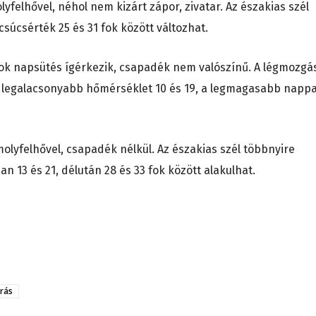
felhővel, néhol nem kizárt zápor, zivatar. Az északias szél
csúcsérték 25 és 31 fok között változhat.
ok napsütés ígérkezik, csapadék nem valószínű. A légmozgá
A legalacsonyabb hőmérséklet 10 és 19, a legmagasabb nappa
olyfelhővel, csapadék nélkül. Az északias szél többnyire
 13 és 21, délután 28 és 33 fok között alakulhat.
árás