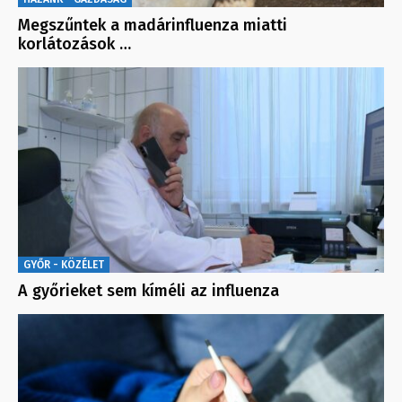
Megszűntek a madárinfluenza miatti
korlátozások …
GYŐR - KÖZÉLET
A győrieket sem kíméli az influenza