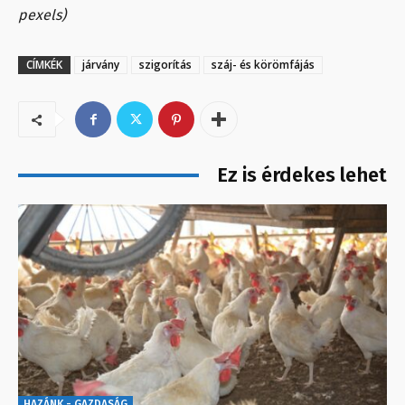
pexels)
CÍMKÉK
járvány
szigorítás
száj- és körömfájás
Ez is érdekes lehet
HAZÁNK - GAZDASÁG