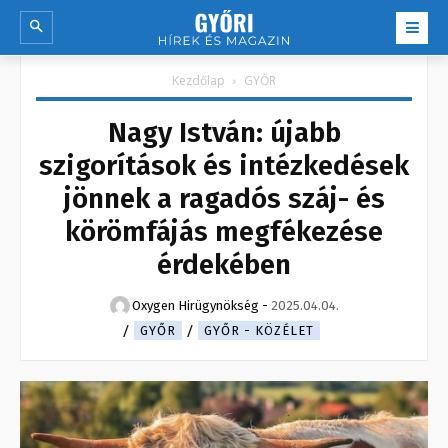
Kezdőlap
GYŐR
Nagy István: újabb
szigorítások és intézkedések
jönnek a ragadós száj- és
körömfájás megfékezése
érdekében
Oxygen Hirügynökség
-
2025.04.04.
GYŐR
GYŐR - KÖZÉLET