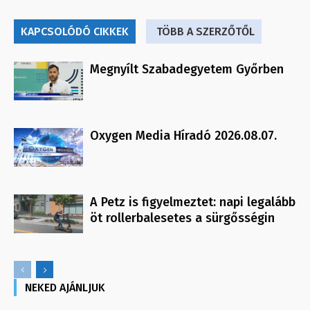
KAPCSOLÓDÓ CIKKEK
TÖBB A SZERZŐTŐL
Megnyílt Szabadegyetem Győrben
Oxygen Media Híradó 2026.08.07.
A Petz is figyelmeztet: napi legalább
öt rollerbalesetes a sürgősségin
NEKED AJÁNLJUK