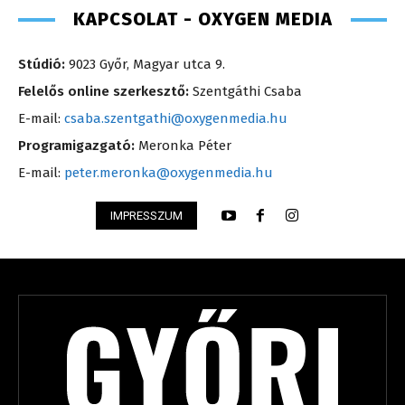
KAPCSOLAT - OXYGEN MEDIA
Stúdió:
9023 Győr, Magyar utca 9.
Felelős online szerkesztő:
Szentgáthi Csaba
E-mail:
csaba.szentgathi@oxygenmedia.hu
Programigazgató:
Meronka Péter
E-mail:
peter.meronka@oxygenmedia.hu
IMPRESSZUM