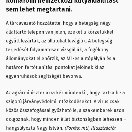
komáromi nemzetközi kutyakiállítást
sem lehet megtartani.
A tárcavezető hozzátette, hogy a betegség négy
állattartó telepen van jelen, ezeket a körzetükkel
együtt lezárták, az állatokat levágják. A betegség
terjedését folyamatosan vizsgálják, a fogékony
állományokat ellenőrzik, az M1-es autópályán és a
határon fertőtlenítési pontokat jelölnek ki az
egyenruhások segítségét bevonva.
Az agrárminiszter arra kér mindenkit, hogy tartsa be a
szigorú járványvédelmi intézkedéseket. A vírus csak
közös összefogással győzhető le, a szakemberek azon
dolgoznak, hogy minden állat biztonságban lehessen –
hangsúlyozta Nagy István.
(Forrás: mti, illusztráció: