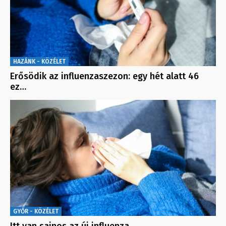
HAZÁNK - KÖZÉLET
Erősödik az influenzaszezon: egy hét alatt 46
ez…
GYŐR - KÖZÉLET
Itt van sajnos az új influenza