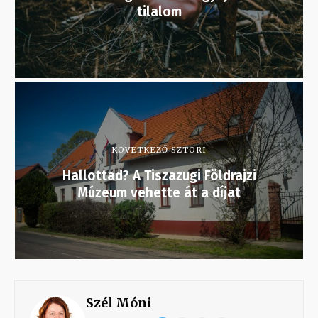
tilalom
KÖVETKEZŐ SZTORI
Hallottad? A Tiszazugi Földrajzi
Múzeum vehette át a díjat
Szél Móni