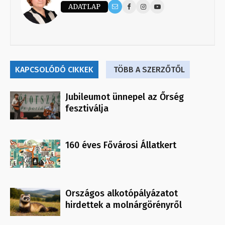
ADATLAP
KAPCSOLÓDÓ CIKKEK
TÖBB A SZERZŐTŐL
Jubileumot ünnepel az Őrség
fesztiválja
160 éves Fővárosi Állatkert
Országos alkotópályázatot
hirdettek a molnárgörényről