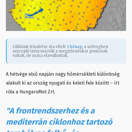
Cikkünk frissítése óta eltelt
3 hónap
, a szövegben
szereplő információk a megjelenéskor pontosak
voltak, de mára elavulhattak.
A hétvége első napján nagy hőmérsékleti különbség
alakult ki az ország nyugati és keleti fele között – írt
róla a HungaroMet Zrt.
"A frontrendszerhez és a
mediterrán ciklonhoz tartozó