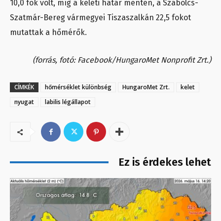
10,0 fok volt, míg a keleti határ mentén, a Szabolcs-
Szatmár-Bereg vármegyei Tiszaszalkán 22,5 fokot
mutattak a hőmérők.
(forrás, fotó: Facebook/HungaroMet Nonprofit Zrt.)
CÍMKÉK
hőmérséklet különbség
HungaroMet Zrt.
kelet
nyugat
labilis légállapot
Ez is érdekes lehet