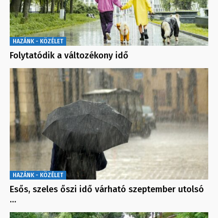
HAZÁNK - KÖZÉLET
Folytatódik a változékony idő
HAZÁNK - KÖZÉLET
Esős, szeles őszi idő várható szeptember utolsó
…