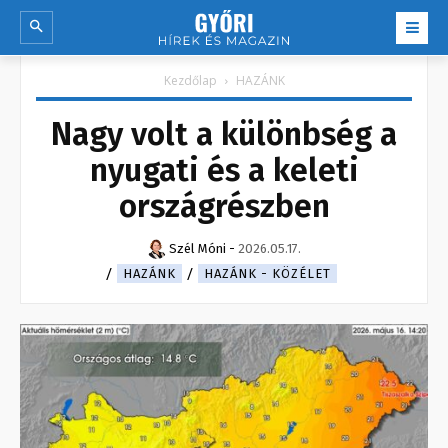
Kezdőlap
HAZÁNK
Nagy volt a különbség a
nyugati és a keleti
országrészben
Szél Móni
-
2026.05.17.
HAZÁNK
HAZÁNK - KÖZÉLET