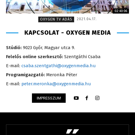
02:40:06
2021.04.17.
OXYGEN TV ADÁS
KAPCSOLAT - OXYGEN MEDIA
Stúdió:
9023 Győr, Magyar utca 9.
Felelős online szerkesztő:
Szentgáthi Csaba
E-mail:
csaba.szentgathi@oxygenmedia.hu
Programigazgató:
Meronka Péter
E-mail:
peter.meronka@oxygenmedia.hu
IMPRESSZUM