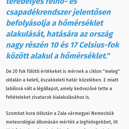
terebélyes felhő- és
csapadékrendszer jelentősen
befolyásolja a hőmérséklet
alakulását, hatására az ország
nagy részén 10 és 17 Celsius-fok
között alakul a hőmérséklet."
De 20 fok fölötti értékeket is mérnek a ciklon "meleg"
oldalán a keleti, északkeleti határ közelében. E miatt
labilissá vált a légállapot, amely kedvezővé tette a
feltételeket zivatarok kialakulásához is.
Szombat kora délután a Zala vármegyei Nemesbük
meteorológiai állomásán mérték a leghidegebbet, itt