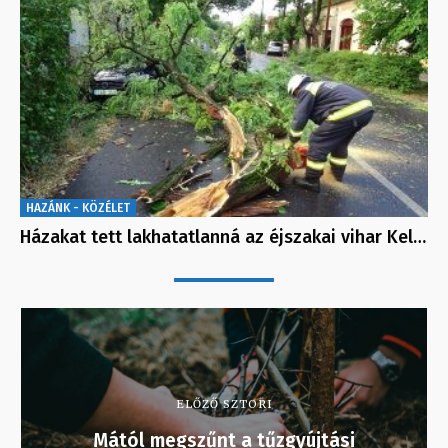
HAZÁNK - KÖZÉLET
Házakat tett lakhatatlanná az éjszakai vihar Kel…
ELŐZŐ SZTORI
Mától megszűnt a tűzgyújtási