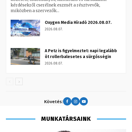
kérdésekről cserélnek eszmét a résztvevők,
miközben a szervezők...
Oxygen Media Híradó 2026.08.07.
2026.08.07.
A Petz is figyelmeztet: napi legalább
öt rollerbalesetes a sürgősségin
2026.08.07.
Követés:
MUNKATÁRSAINK