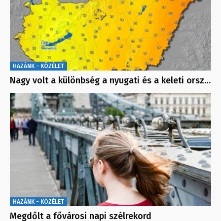
HAZÁNK - KÖZÉLET
Nagy volt a különbség a nyugati és a keleti orsz…
HAZÁNK - KÖZÉLET
Megdőlt a fővárosi napi szélrekord