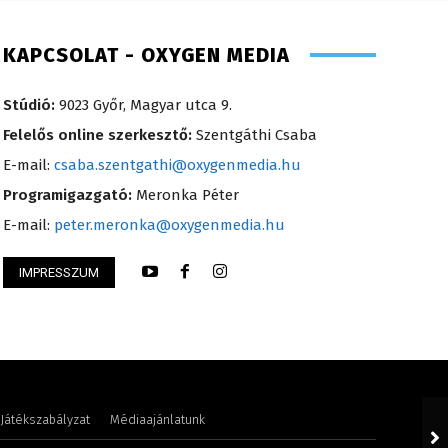
KAPCSOLAT - OXYGEN MEDIA
Stúdió:
9023 Győr, Magyar utca 9.
Felelős online szerkesztő:
Szentgáthi Csaba
E-mail:
csaba.szentgathi@oxygenmedia.hu
Programigazgató:
Meronka Péter
E-mail:
peter.meronka@oxygenmedia.hu
IMPRESSZUM
öníz – sales manager – 2014
Szél Móni – szerkes
Játékszabályzat
Médiaajánlatunk