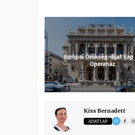
ELŐZŐ SZTORI
Európai Örökség-díjat kap
Operaház
Kiss Bernadett
ADATLAP