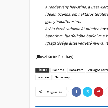
A rendezvény helyszíne, a Basa-kert
idején tizenhárom hektáros területé
gyönyörködtetésére.
Azóta évszázadokon át minden tavass
beborítva, illatfelhőbe burkolva a 
Igazgatósága által védetté nyilvání
(Illusztráció: Pixabay)
CÍMKÉK
Babócsa
Basa-kert
csillagos nárc
virágzás
Nárcisznap
Megosztás