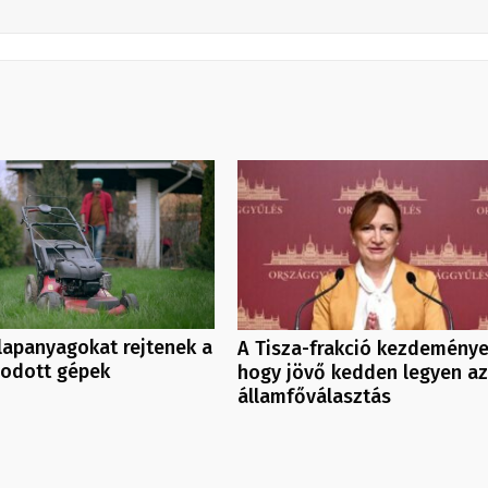
lapanyagokat rejtenek a
A Tisza-frakció kezdeménye
odott gépek
hogy jövő kedden legyen az
államfőválasztás