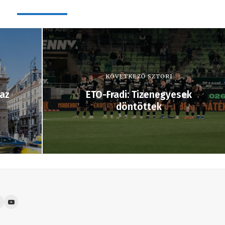
KÖVETKEZŐ SZTORI
 az
ETO-Fradi: Tizenegyesek
döntöttek