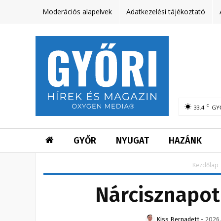
Moderációs alapelvek
Adatkezelési tájékoztató
C
33.4
GY
GYŐR
NYUGAT
HAZÁNK
Kezdőlap
Nárcisznapot
Kiss Bernadett
-
2026.