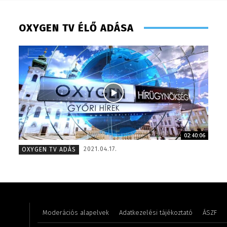
OXYGEN TV ÉLŐ ADÁSA
02:40:06
Szentgáthi Csaba – főszerkesztő – 2008
Szabó D
2021.04.17.
OXYGEN TV ADÁS
Moderációs alapelvek
Adatkezelési tájékoztató
ÁSZF