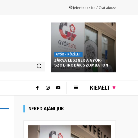
Jelentkezz be / Csatlakozz
GYŐR - KÖZÉLET
ZÁRVA LESZNEK A GYŐR-
SZOL-IRODÁK SZOMBATON
KIEMELT
NEKED AJÁNLJUK