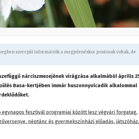
zövegben szereplő információk a megjelenéskor pontosak voltak, de
zefüggő nárciszmezejének virágzása alkalmából április 2
pülés Basa-kertjében immár huszonnyolcadik alkalommal
rdeklődőket.
egynapos fesztivál programjai között lesz végvári forgatag,
zőversenye, néptánc és gyermekszínházi előadás, játszóház