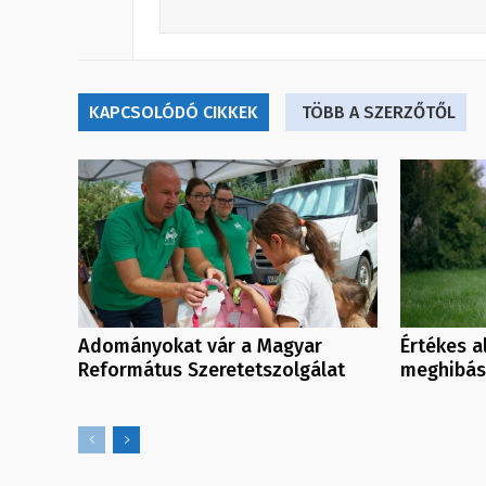
KAPCSOLÓDÓ CIKKEK
TÖBB A SZERZŐTŐL
Adományokat vár a Magyar
Értékes a
Református Szeretetszolgálat
meghibás