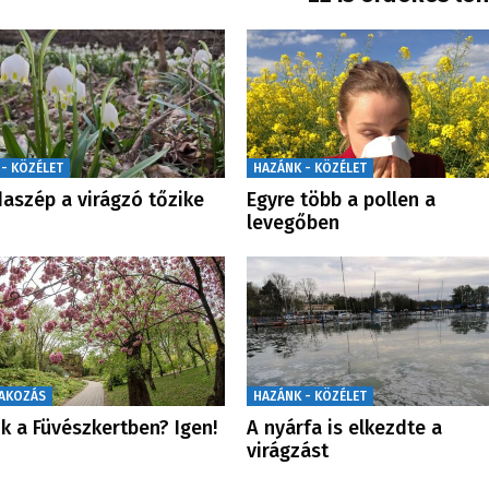
 - KÖZÉLET
HAZÁNK - KÖZÉLET
aszép a virágzó tőzike
Egyre több a pollen a
levegőben
AKOZÁS
HAZÁNK - KÖZÉLET
ik a Füvészkertben? Igen!
A nyárfa is elkezdte a
virágzást