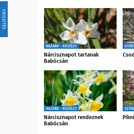
FRISSÍTÉS
HAZÁNK - KÖZÉLET
GYŐR
Nárcisznapot tartanak
Csod
Babócsán
HAZÁNK - KÖZÉLET
SZÓR
Nárcisznapot rendeznek
Pikn
Babócsán