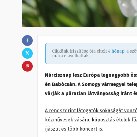
Cikkünk frissítése óta eltelt
4 hónap
, a s
mára elavulhattak.
Nárcisznap lesz Európa legnagyobb öss
én Babócsán. A Somogy vármegyei tele
várják a páratlan látványosság iránt é
A rendszerint látogatók sokaságát vonzó 
kézművesek vására, káposztás ételek fő
íjászat és több koncert is.