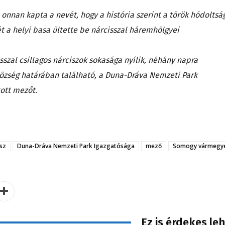
 onnan kapta a nevét, hogy a história szerint a török hódoltsá
t a helyi basa ültette be nárcisszal háremhölgyei
zal csillagos nárciszok sokasága nyílik, néhány napra
község határában található, a Duna-Dráva Nemzeti Park
tott mezőt.
isz
Duna-Dráva Nemzeti Park Igazgatósága
mező
Somogy vármegy
Ez is érdekes le