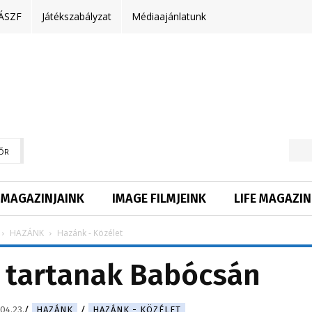
ÁSZF
Játékszabályzat
Médiaajánlatunk
ŐR
MAGAZINJAINK
IMAGE FILMJEINK
LIFE MAGAZIN
HAZÁNK
Hazánk - Közélet
 tartanak Babócsán
04.23.
HAZÁNK
HAZÁNK - KÖZÉLET