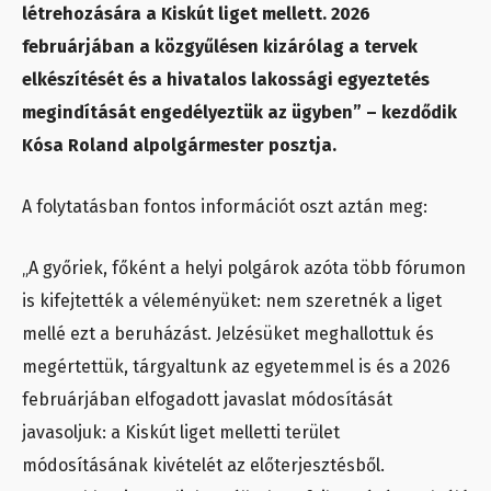
létrehozására a Kiskút liget mellett. 2026
februárjában a közgyűlésen kizárólag a tervek
elkészítését és a hivatalos lakossági egyeztetés
megindítását engedélyeztük az ügyben” – kezdődik
Kósa Roland alpolgármester posztja.
A folytatásban fontos információt oszt aztán meg:
„A győriek, főként a helyi polgárok azóta több fórumon
is kifejtették a véleményüket: nem szeretnék a liget
mellé ezt a beruházást. Jelzésüket meghallottuk és
megértettük, tárgyaltunk az egyetemmel is és a 2026
februárjában elfogadott javaslat módosítását
javasoljuk: a Kiskút liget melletti terület
módosításának kivételét az előterjesztésből.