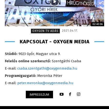
02:40:06
2021.04.17.
OXYGEN TV ADÁS
KAPCSOLAT - OXYGEN MEDIA
Stúdió:
9023 Győr, Magyar utca 9.
Felelős online szerkesztő:
Szentgáthi Csaba
E-mail:
csaba.szentgathi@oxygenmedia.hu
Programigazgató:
Meronka Péter
E-mail:
peter.meronka@oxygenmedia.hu
IMPRESSZUM