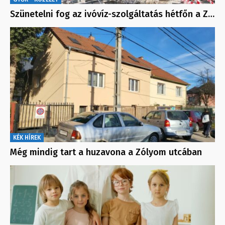
Szünetelni fog az ivóvíz-szolgáltatás hétfőn a Z…
KÉK HÍREK
Még mindig tart a huzavona a Zólyom utcában