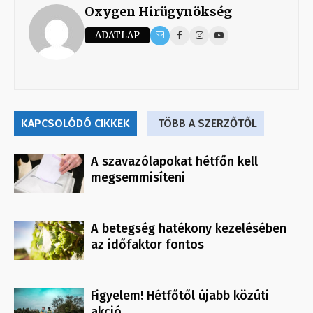
Oxygen Hirügynökség
ADATLAP
KAPCSOLÓDÓ CIKKEK
TÖBB A SZERZŐTŐL
A szavazólapokat hétfőn kell
megsemmisíteni
A betegség hatékony kezelésében
az időfaktor fontos
Figyelem! Hétfőtől újabb közúti
akció