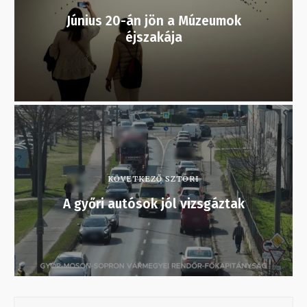
Június 20-án jön a Múzeumok
éjszakája
KÖVETKEZŐ SZTORI
A győri autósok jól vizsgáztak