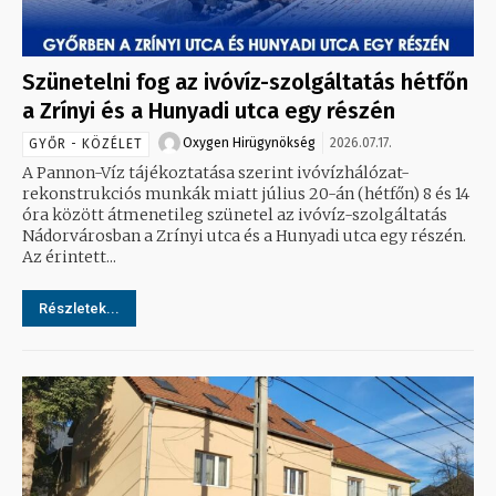
Szünetelni fog az ivóvíz-szolgáltatás hétfőn
a Zrínyi és a Hunyadi utca egy részén
Oxygen Hirügynökség
2026.07.17.
GYŐR - KÖZÉLET
A Pannon-Víz tájékoztatása szerint ivóvízhálózat-
rekonstrukciós munkák miatt július 20-án (hétfőn) 8 és 14
óra között átmenetileg szünetel az ivóvíz-szolgáltatás
Nádorvárosban a Zrínyi utca és a Hunyadi utca egy részén.
Az érintett...
Részletek...