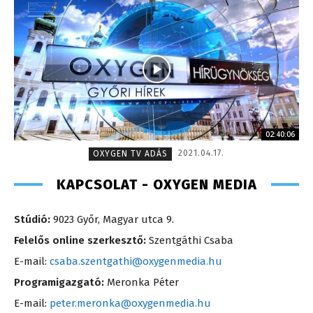
02:40:06
2021.04.17.
OXYGEN TV ADÁS
KAPCSOLAT - OXYGEN MEDIA
Stúdió:
9023 Győr, Magyar utca 9.
Felelős online szerkesztő:
Szentgáthi Csaba
E-mail:
csaba.szentgathi@oxygenmedia.hu
Programigazgató:
Meronka Péter
E-mail:
peter.meronka@oxygenmedia.hu