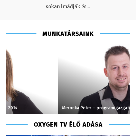
sokan imádják és
...
MUNKATÁRSAINK
Meronka Péter – programigazgató – 2008
M
OXYGEN TV ÉLŐ ADÁSA