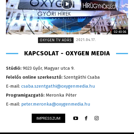
02:40:06
2021.04.17.
OXYGEN TV ADÁS
KAPCSOLAT - OXYGEN MEDIA
Stúdió:
9023 Győr, Magyar utca 9.
Felelős online szerkesztő:
Szentgáthi Csaba
E-mail:
csaba.szentgathi@oxygenmedia.hu
Programigazgató:
Meronka Péter
E-mail:
peter.meronka@oxygenmedia.hu
IMPRESSZUM