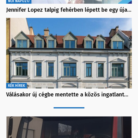
NŐI NAPOZÓ
Jennifer Lopez talpig fehérben lépett be egy úja…
KÉK HÍREK
Válásakor új cégbe mentette a közös ingatlant…