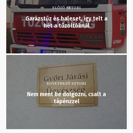
ELŐZŐ SZTORI
Garázstűz és baleset, így telt a
hét a tűzoltóknál
KÖVETKEZŐ SZTORI
Nem ment be dolgozni, csalt a
tápénzzel