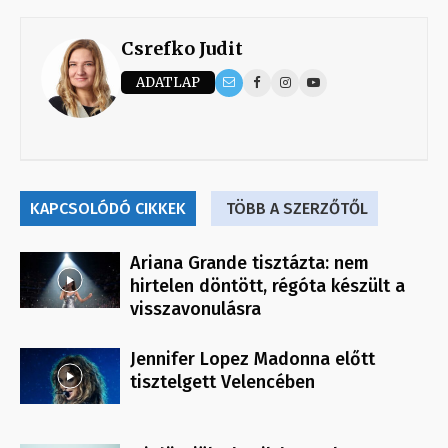
Csrefko Judit
ADATLAP
KAPCSOLÓDÓ CIKKEK
TÖBB A SZERZŐTŐL
Ariana Grande tisztázta: nem
hirtelen döntött, régóta készült a
visszavonulásra
Jennifer Lopez Madonna előtt
tisztelgett Velencében