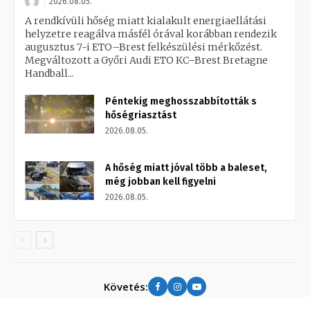
2026.08.05.
A rendkívüli hőség miatt kialakult energiaellátási
helyzetre reagálva másfél órával korábban rendezik
augusztus 7-i ETO–Brest felkészülési mérkőzést.
Megváltozott a Győri Audi ETO KC–Brest Bretagne
Handball...
Péntekig meghosszabbították s
hőségriasztást
2026.08.05.
A hőség miatt jóval több a baleset,
még jobban kell figyelni
2026.08.05.
Követés: