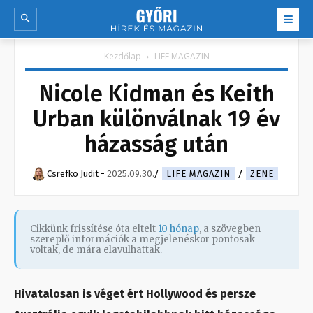
Kezdőlap
LIFE MAGAZIN
Nicole Kidman és Keith
Urban különválnak 19 év
házasság után
Csrefko Judit
-
2025.09.30.
LIFE MAGAZIN
ZENE
Cikkünk frissítése óta eltelt
10 hónap
, a szövegben
szereplő információk a megjelenéskor pontosak
voltak, de mára elavulhattak.
Hivatalosan is véget ért Hollywood és persze