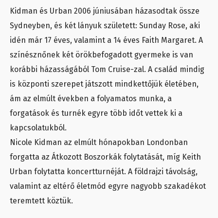
Kidman és Urban 2006 júniusában házasodtak össze
Sydneyben, és két lányuk született: Sunday Rose, aki
idén már 17 éves, valamint a 14 éves Faith Margaret. A
színésznőnek két örökbefogadott gyermeke is van
korábbi házasságából Tom Cruise-zal. A család mindig
is központi szerepet játszott mindkettőjük életében,
ám az elmúlt években a folyamatos munka, a
forgatások és turnék egyre több időt vettek ki a
kapcsolatukból.
Nicole Kidman az elmúlt hónapokban Londonban
forgatta az Átkozott Boszorkák folytatását, míg Keith
Urban folytatta koncertturnéját. A földrajzi távolság,
valamint az eltérő életmód egyre nagyobb szakadékot
teremtett köztük.