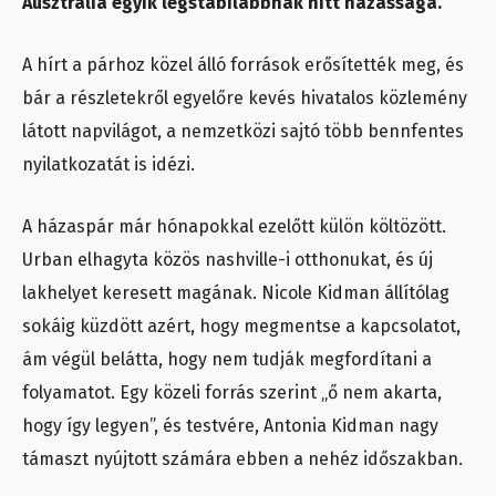
Ausztrália egyik legstabilabbnak hitt házassága.
A hírt a párhoz közel álló források erősítették meg, és
bár a részletekről egyelőre kevés hivatalos közlemény
látott napvilágot, a nemzetközi sajtó több bennfentes
nyilatkozatát is idézi.
A házaspár már hónapokkal ezelőtt külön költözött.
Urban elhagyta közös nashville-i otthonukat, és új
lakhelyet keresett magának. Nicole Kidman állítólag
sokáig küzdött azért, hogy megmentse a kapcsolatot,
ám végül belátta, hogy nem tudják megfordítani a
folyamatot. Egy közeli forrás szerint „ő nem akarta,
hogy így legyen”, és testvére, Antonia Kidman nagy
támaszt nyújtott számára ebben a nehéz időszakban.