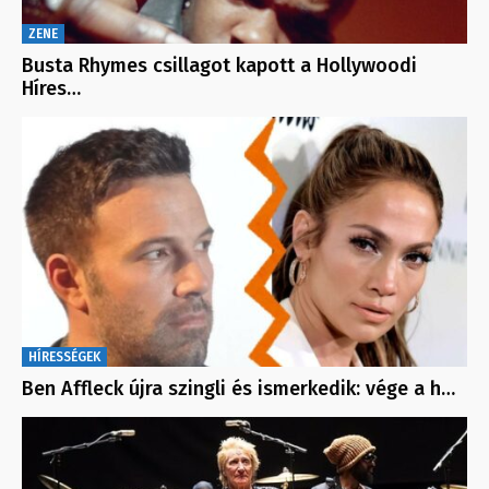
ZENE
Busta Rhymes csillagot kapott a Hollywoodi
Híres…
HÍRESSÉGEK
Ben Affleck újra szingli és ismerkedik: vége a h…