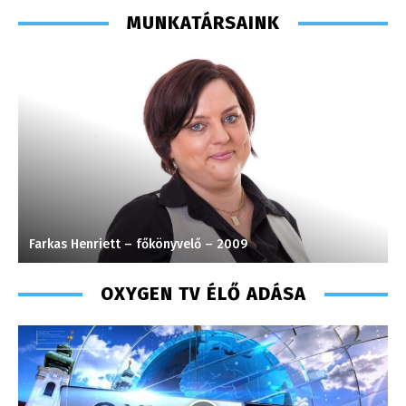
MUNKATÁRSAINK
Farkas Henriett – főkönyvelő – 2009
K
OXYGEN TV ÉLŐ ADÁSA