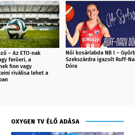
Női kosárlabda NB I – Győr
ező – Az ETO-nak
Szekszárdra igazolt Ruff-N
agy feröeri, a
Dóra
ek finn vagy
eini riválisa lehet a
ban
OXYGEN TV ÉLŐ ADÁSA