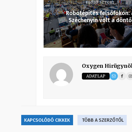
ELŐZŐ SZTORI
Robotépítés felsőfokon: 
Széchenyin volt a döntő
Oxygen Hirügynö
ADATLAP
KAPCSOLÓDÓ CIKKEK
TÖBB A SZERZŐTŐL