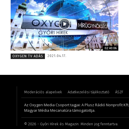
02:40:06
Meronka Péter – programigazgató – 2008
Juhászn
2021.04.17.
OXYGEN TV ADÁS
Moderációs alapelvek
Adatkezelési tájékoztató
ÁSZF
Az Oxygen Media Csoport tagjai: A Plusz Rádió Nonprofit Kft.,
Magyar Média Mecanatúra támogatottja.
©
2026
- Győri Hírek és Magazin. Minden jog fenntartva.