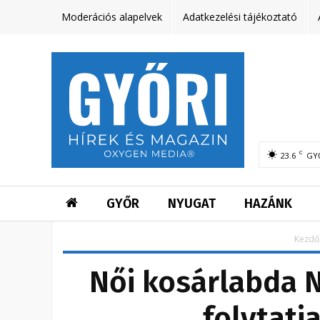
Moderációs alapelvek
Adatkezelési tájékoztató
C
23.6
GY
GYŐR
NYUGAT
HAZÁNK
Kezdő
Női kosárlabda N
folytatj