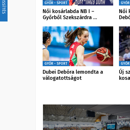
FRISSÍTÉS
GYŐR - SPORT
GYŐR
Női kosárlabda NB I –
Női 
Győrből Szekszárdra …
Debó
GYŐR - SPORT
GYŐR
Dubei Debóra lemondta a
Új s
válogatottságot
kosa