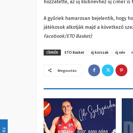
hozzátette, az új klubnévhez új címer is t
A győriek hamarosan bejelentik, hogy ho
játékosok alkotják majd a következő sze
Facebook/ETO Basket)
CÍMKÉK
ETO Basket
új korszak
új név
Megosztás