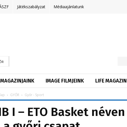
ÁSZF
Játékszabályzat
Médiaajánlatunk
ŐR
MAGAZINJAINK
IMAGE FILMJEINK
LIFE MAGAZIN
lap
GYŐR
Győr - Sport
B I – ETO Basket néven
a a győri csapat