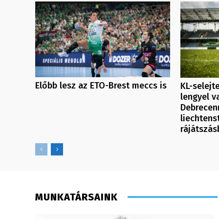
Előbb lesz az ETO-Brest meccs is
KL-selejt
lengyel v
Debrecenn
liechtenst
rájátszás
MUNKATÁRSAINK