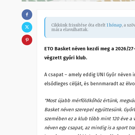
Cikkünk frissítése óta eltelt
1 hónap
, a sz
mára elavulhattak.
ETO Basket néven kezdi meg a 2026/27-
végzett győri klub.
A csapat – amely eddig UNI Győr néven i
elsődleges célját, és bennmaradt az élv
"Most újabb mérföldkőhöz értünk, megvál
Basket néven szerepel együttesünk. Győrbe
szemében ez a klub több mint 120 éve a v
néven egy csapat, az mindig is a sport tra