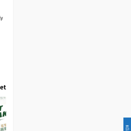
ly
het