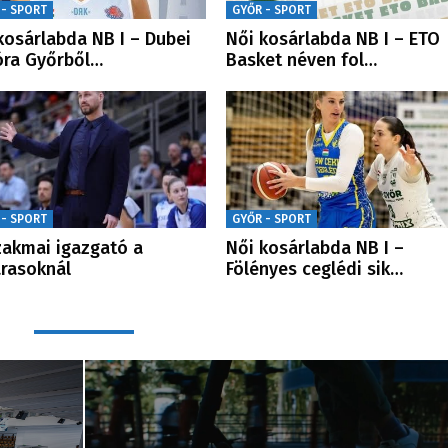
 - SPORT
GYŐR - SPORT
kosárlabda NB I – Dubei
Női kosárlabda NB I – ETO
ra Győrből…
Basket néven fol…
 - SPORT
GYŐR - SPORT
zakmai igazgató a
Női kosárlabda NB I –
rasoknál
Fölényes ceglédi sik…