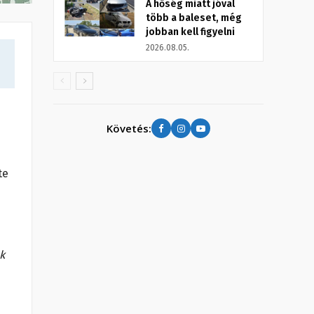
A hőség miatt jóval
több a baleset, még
jobban kell figyelni
2026.08.05.
Követés:
te
k