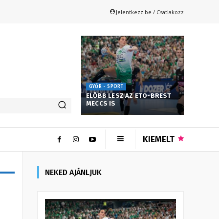
Jelentkezz be / Csatlakozz
GYŐR - SPORT
ELŐBB LESZ AZ ETO-BREST
MECCS IS
KIEMELT
NEKED AJÁNLJUK