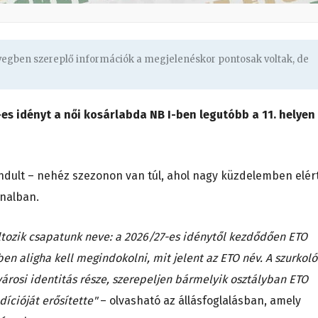
övegben szereplő információk a megjelenéskor pontosak voltak, de
es idényt a női kosárlabda NB I-ben legutóbb a 11. helyen
ndult – nehéz szezonon van túl, ahol nagy küzdelemben elér
onalban.
tozik csapatunk neve: a 2026/27-es idénytől kezdődően ETO
n aligha kell megindokolni, mit jelent az ETO név. A szurkoló
árosi identitás része, szerepeljen bármelyik osztályban ETO
dícióját erősítette"
– olvasható az állásfoglalásban, amely