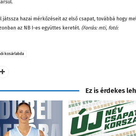
ársul.
l játssza hazai mérkőzéseit az első csapat, továbbá hogy me
zonban az NB I-es együttes keretét.
(Forrás: mti, fotó:
női kosárlabda
Ez is érdekes le