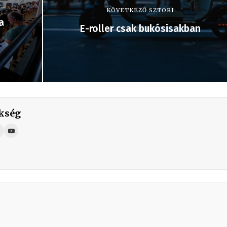
KÖVETKEZŐ SZTORI
a
E-roller csak bukósisakban
kség