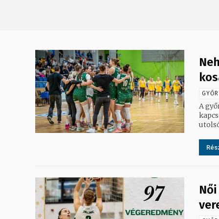
Neh
kos
GYŐR
A győ
kapcsolatban. "Nagyon nehéz s
utolsó
Rész
Női
ver