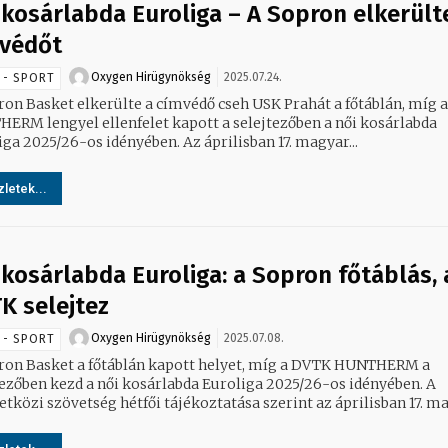
 kosárlabda Euroliga – A Sopron elkerült
védőt
Oxygen Hirügynökség
2025.07.24.
 - SPORT
ron Basket elkerülte a címvédő cseh USK Prahát a főtáblán, míg 
ERM lengyel ellenfelet kapott a selejtezőben a női kosárlabda
Euroliga 2025/26-os idényében. Az áprilisban 17. magyar...
letek...
 kosárlabda Euroliga: a Sopron főtáblás, 
K selejtez
Oxygen Hirügynökség
2025.07.08.
 - SPORT
ron Basket a főtáblán kapott helyet, míg a DVTK HUNTHERM a
tezőben kezd a női kosárlabda Euroliga 2025/26-os idényében. A
közi szövetség hétfői tájékoztatása szerint az áprilisban 17. mag