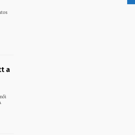
ntos
t a
női