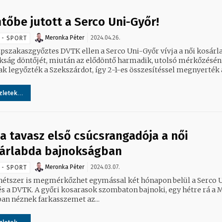
tőbe jutott a Serco Uni-Győr!
Meronka Péter
2024.04.26.
 - SPORT
apszakaszgyőztes DVTK ellen a Serco Uni-Győr vívja a női kosárl
kság döntőjét, miután az elődöntő harmadik, utolsó mérkőzésén
k legyőzték a Szekszárdot, így 2-1-es összesítéssel megnyerték a
letek...
 a tavasz első csúcsrangadója a női
árlabda bajnokságban
Meronka Péter
2024.03.07.
 - SPORT
hétszer is megmérkőzhet egymással két hónapon belül a Serco 
és a DVTK. A győri kosarasok szombaton bajnoki, egy hétre rá a
an néznek farkasszemet az...