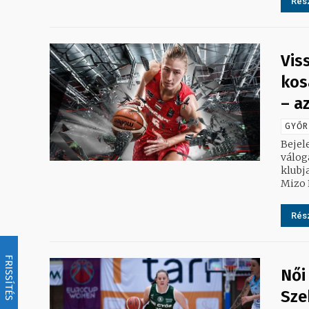
Rész
Vis
kos
– a
GYŐR
Bejel
válogatott 
klubja, 
Mizo P
Rész
FRISSÍTÉS
Női
Sze