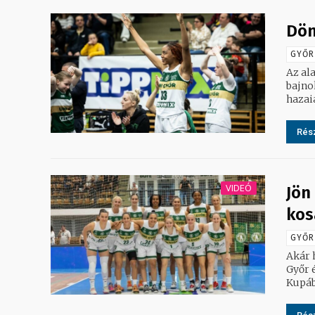
Dön
GYŐR
Az al
bajno
hazaia
Rész
VIDEÓ
Jön
kos
GYŐR
Akár 
Győr 
Kupáb