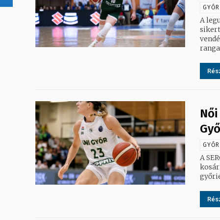
GYŐR
A leg
siker
vendég
rangad
Rész
Női
Győ
GYŐR
A SER
kosárl
győri
Rész