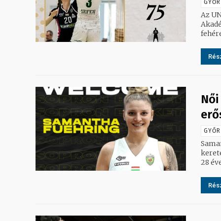
GYŐR
Az UN
Akadé
Rész
Női
erő
GYŐR
Saman
keretét a
28 éve
Rész