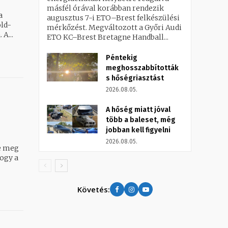
másfél órával korábban rendezik
a
augusztus 7-i ETO–Brest felkészülési
öld-
mérkőzést. Megváltozott a Győri Audi
fehérek sorozatban tizenhét nyeretlen bajnokit követően győztek újra. A...
ETO KC–Brest Bretagne Handball...
Péntekig
meghosszabbították
s hőségriasztást
2026.08.05.
A hőség miatt jóval
több a baleset, még
jobban kell figyelni
2026.08.05.
e meg
Követés: