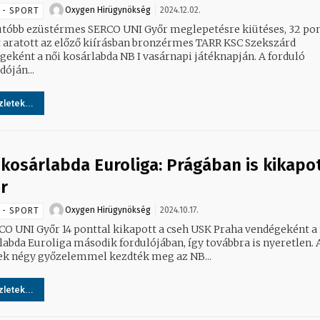
Oxygen Hirügynökség
2024.12.02.
 - SPORT
utóbb ezüstérmes SERCO UNI Győr meglepetésre kiütéses, 32 po
t aratott az előző kiírásban bronzérmes TARR KSC Szekszárd
eként a női kosárlabda NB I vasárnapi játéknapján. A forduló
óján...
letek...
 kosárlabda Euroliga: Prágában is kikapot
r
Oxygen Hirügynökség
2024.10.17.
 - SPORT
CO UNI Győr 14 ponttal kikapott a cseh USK Praha vendégeként a 
abda Euroliga második fordulójában, így továbbra is nyeretlen. A
ek négy győzelemmel kezdték meg az NB...
letek...