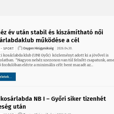
éz év után stabil és kiszámítható női
árlabdaklub működése a cél
Oxygen Hirügynökség
2026.04.30.
 - SPORT
ri kosárlabda klub (UNI Győr) közleményt adott ki a jövővel is
zezonon van túl felnőtt csapatunk, amely az
 fordulóban elérte a minimális célt: bent maradt az...
letek...
 kosárlabda NB I – Győri siker tizenhét
eség után