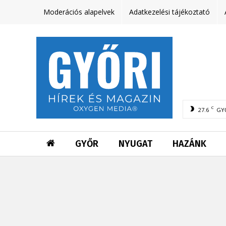
Moderációs alapelvek
Adatkezelési tájékoztató
C
27.6
GY
GYŐR
NYUGAT
HAZÁNK