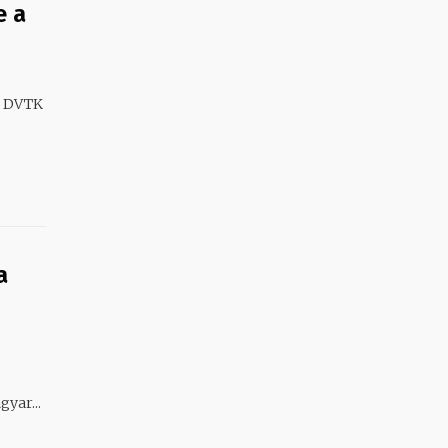
e a
a DVTK
a
yar...