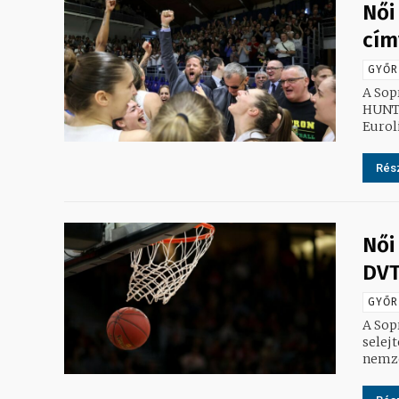
Női
cím
GYŐR
A Sop
HUNTH
Rész
Női
DVT
GYŐR
A Sop
selej
nemzet