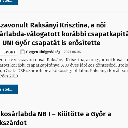
letek...
szavonult Raksányi Krisztina, a női
árlabda-válogatott korábbi csapatkapit
z UNI Győr csapatát is erősítette
Oxygen Hirügynökség
2025.06.06.
 - SPORT
entette visszavonulását Raksányi Krisztina, a magyar női kosárl
korábbi csapatkapitánya. A 33 éves játékos döntéséről utolsó
a Csata DSE számolt be a közösségi oldalán. Raksányi korábban a
écs 2010,...
letek...
 kosárlabda NB I – Kiütötte a Győr a
kszárdot