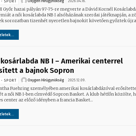
Oxygen Hirügynökség
2026.04.16.
 - SPORT
I Győr hazai pályán 97-75-re megverte a Dávid Kornél Kosárlabd
miát a női kosárlabda NB I alsóházának szerdai játéknapján, a z
letek...
 kosárlabda NB I – Amerikai centerrel
sített a bajnok Sopron
Oxygen Hirügynökség
2025.12.09.
 - SPORT
tha Fuehring személyében amerikai kosárlabdázóval erősített
 női NB I-ben címvédő Sopron Basket. A klub hétfőn közölte, hogy a
s center az előző idényben a francia Basket...
letek...