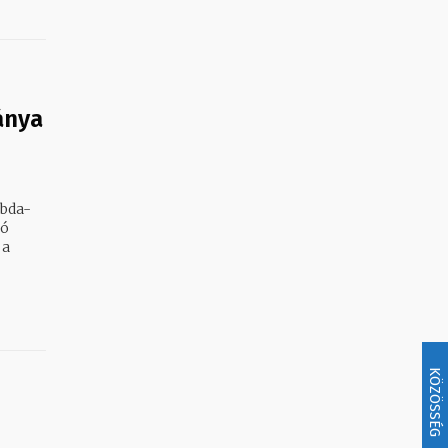
ánya
abda-
KÖZÖSSÉG