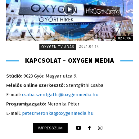
02:40:06
2021.04.17.
OXYGEN TV ADÁS
KAPCSOLAT - OXYGEN MEDIA
Stúdió:
9023 Győr, Magyar utca 9.
Felelős online szerkesztő:
Szentgáthi Csaba
E-mail:
csaba.szentgathi@oxygenmedia.hu
Programigazgató:
Meronka Péter
E-mail:
peter.meronka@oxygenmedia.hu
IMPRESSZUM