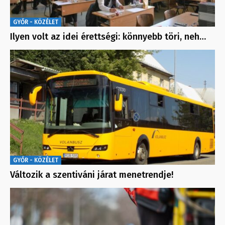
GYŐR - KÖZÉLET
Ilyen volt az idei érettségi: könnyebb töri, neh…
GYŐR - KÖZÉLET
Változik a szentiváni járat menetrendje!