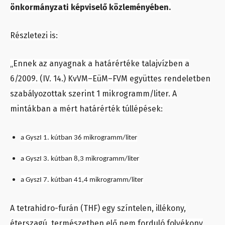
önkormányzati képviselő közleményében.
Részletezi is:
„Ennek az anyagnak a határértéke talajvízben a
6/2009. (IV. 14.) KvVM–EüM–FVM együttes rendeletben
szabályozottak szerint 1 mikrogramm/liter. A
mintákban a mért határérték túllépések:
a GyszI 1. kútban 36 mikrogramm/liter
a GyszI 3. kútban 8,3 mikrogramm/liter
a GyszI 7. kútban 41,4 mikrogramm/liter
A tetrahidro-furán (THF) egy színtelen, illékony,
éterszagú, természetben elő nem forduló folyékony