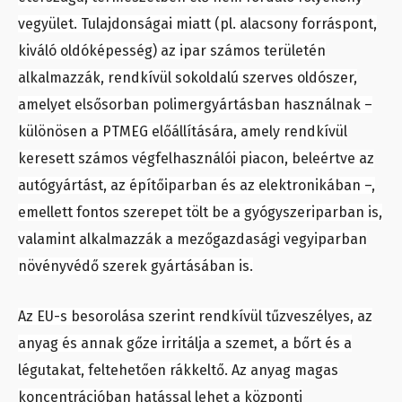
vegyület. Tulajdonságai miatt (pl. alacsony forráspont,
kiváló oldóképesség) az ipar számos területén
alkalmazzák, rendkívül sokoldalú szerves oldószer,
amelyet elsősorban polimergyártásban használnak –
különösen a PTMEG előállítására, amely rendkívül
keresett számos végfelhasználói piacon, beleértve az
autógyártást, az építőiparban és az elektronikában –,
emellett fontos szerepet tölt be a gyógyszeriparban is,
valamint alkalmazzák a mezőgazdasági vegyiparban
növényvédő szerek gyártásában is.
Az EU-s besorolása szerint rendkívül tűzveszélyes, az
anyag és annak gőze irritálja a szemet, a bőrt és a
légutakat, feltehetően rákkeltő. Az anyag magas
koncentrációban hatással lehet a központi