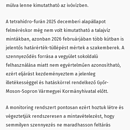
múlva lenne kimutatható az ivóvízben.
A tetrahidro-furán 2025 decemberi alapállapot
felméréskor még nem volt kimutatható a talajvíz
mintákban, azonban 2026 februárjában több kútban is
jelentős határérték-túllépést mértek a szakemberek. A
szennyeződés forrása a vegyület sokoldalú
felhasználása miatt nem egyértelműen azonosítható,
ezért eljárást kezdeményeztem a jelenleg
illetékességgel és hatáskörrel rendelkező Győr-
Moson-Sopron Vármegyei Kormányhivatal előtt.
A monitoring rendszert pontosan ezért hoztuk létre és
végeztetjük rendszeresen a mintavételezést, hogy
semmilyen szennyezés ne maradhasson feltárás