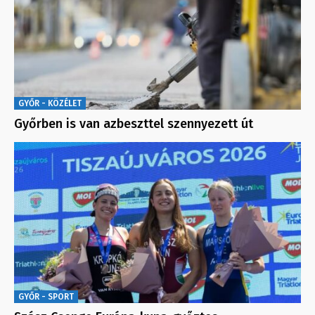
GYŐR - KÖZÉLET
Győrben is van azbeszttel szennyezett út
GYŐR - SPORT