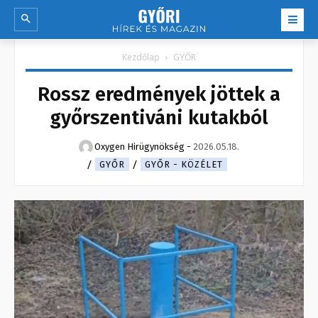
Kezdőlap
GYŐR
Rossz eredmények jöttek a
győrszentiváni kutakból
Oxygen Hirügynökség
-
2026.05.18.
GYŐR
GYŐR - KÖZÉLET