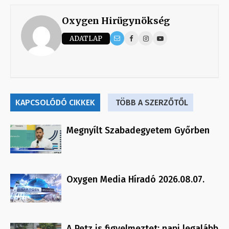
Oxygen Hirügynökség
ADATLAP
KAPCSOLÓDÓ CIKKEK
TÖBB A SZERZŐTŐL
Megnyílt Szabadegyetem Győrben
Oxygen Media Híradó 2026.08.07.
A Petz is figyelmeztet: napi legalább