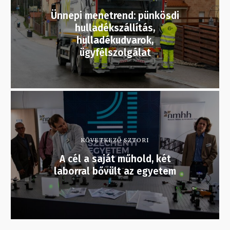
Ünnepi menetrend: pünkösdi
hulladékszállítás,
hulladékudvarok,
ügyfélszolgálat
KÖVETKEZŐ SZTORI
A cél a saját műhold, két
laborral bővült az egyetem