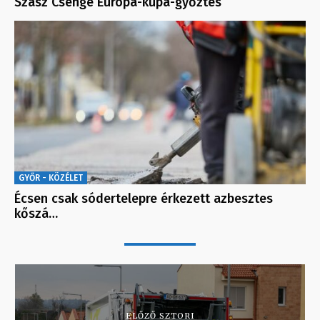
Szász Csenge Európa-kupa-győztes
GYŐR - KÖZÉLET
Écsen csak sódertelepre érkezett azbesztes
kőszá…
ELŐZŐ SZTORI