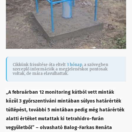
Cikkünk frissítése óta eltelt
3 hónap
, a szövegben
szereplő információk a megjelenéskor pontosak
voltak, de mára elavulhattak.
„A februárban 12 monitoring kútból vett minták
közül 3 győrszentiváni mintában súlyos határérték
túllépést, további 5 mintában pedig még határérték
alatti értéket mutattak ki tetrahidro-furán
vegyületből” – olvasható Balog-Farkas Renáta