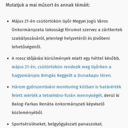
Mutatjuk a mai műsort és annak témáit:
Május 21-én csütörtökön Győr Megyei Jogú Város
Önkormányzata lakossági fórumot szervez a zártkertek
szabályozásáról, jelenlegi helyzetéről és jövőbeni
lehetőségeiről.
A rossz időjárási körülmények miatt egy héttel később,
május 21-én, csütörtökön rendezik meg Győrben a
hagyományos Bringás Reggelit a Dunakapu téren.
Három győrszentiváni monitoring kútban is határérték
felett mérték a tetrahidro-furán mennyiségét,
derül ki
Balog-Farkas Renáta önkormányzati képviselő
közleményéből.
Sportsérüléseket, belgyógyászati panaszokat,