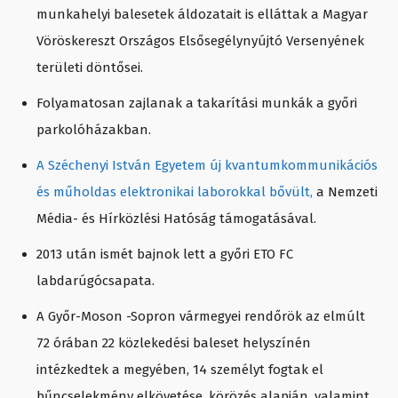
munkahelyi balesetek áldozatait is elláttak a Magyar
Vöröskereszt Országos Elsősegélynyújtó Versenyének
területi döntősei.
Folyamatosan zajlanak a takarítási munkák a győri
parkolóházakban.
A Széchenyi István Egyetem új kvantumkommunikációs
és műholdas elektronikai laborokkal bővült,
a Nemzeti
Média- és Hírközlési Hatóság támogatásával.
2013 után ismét bajnok lett a győri ETO FC
labdarúgócsapata.
A Győr-Moson -Sopron vármegyei rendőrök az elmúlt
72 órában 22 közlekedési baleset helyszínén
intézkedtek a megyében, 14 személyt fogtak el
bűncselekmény elkövetése, körözés alapján, valamint