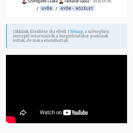
Szentgáthi Csaba
Farkasdi Gyula
-
2026.05.18.
GYŐR
GYŐR - KÖZÉLET
Cikkünk frissítése óta eltelt
3 hónap
, a szövegben
szereplő információk a megjelenéskor pontosak
voltak, de mára elavulhattak.