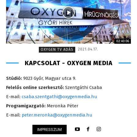
02:40:06
2021.04.17.
OXYGEN TV ADÁS
KAPCSOLAT - OXYGEN MEDIA
Stúdió:
9023 Győr, Magyar utca 9.
Felelős online szerkesztő:
Szentgáthi Csaba
E-mail:
csaba.szentgathi@oxygenmedia.hu
Programigazgató:
Meronka Péter
E-mail:
peter.meronka@oxygenmedia.hu
IMPRESSZUM