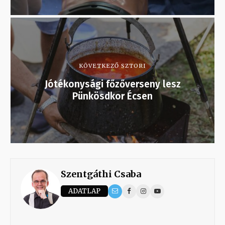
KÖVETKEZŐ SZTORI
Jótékonysági főzőverseny lesz
Pünkösdkor Écsen
Szentgáthi Csaba
ADATLAP