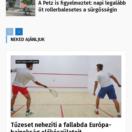
A Petz is figyelmeztet: napi legalább
öt rollerbalesetes a sürgősségin
NEKED AJÁNLJUK
Tűzeset nehezíti a fallabda Európa-