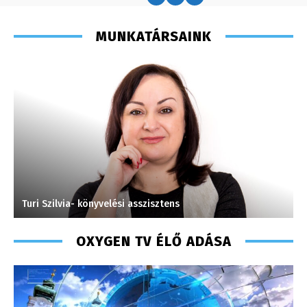
MUNKATÁRSAINK
Turi Szilvia- könyvelési asszisztens
C
OXYGEN TV ÉLŐ ADÁSA