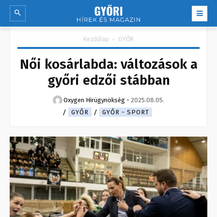
Kezdőlap
GYŐR
Női kosárlabda: változások a
győri edzői stábban
Oxygen Hirügynökség
-
2025.08.05.
GYŐR
GYŐR - SPORT