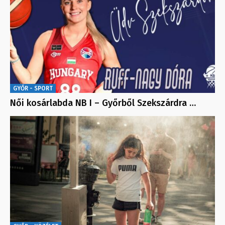
GYŐR - SPORT
Női kosárlabda NB I – Győrből Szekszárdra …