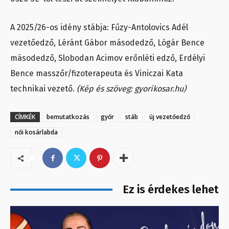
A 2025/26-os idény stábja: Fűzy-Antolovics Adél
vezetőedző, Léránt Gábor másodedző, Lógár Bence
másodedző, Slobodan Acimov erőnléti edző, Erdélyi
Bence masszőr/fizoterapeuta és Viniczai Kata
technikai vezető.
(Kép és szöveg: gyorikosar.hu)
CÍMKÉK
bemutatkozás
győr
stáb
új vezetőedző
női kosárlabda
Ez is érdekes lehet