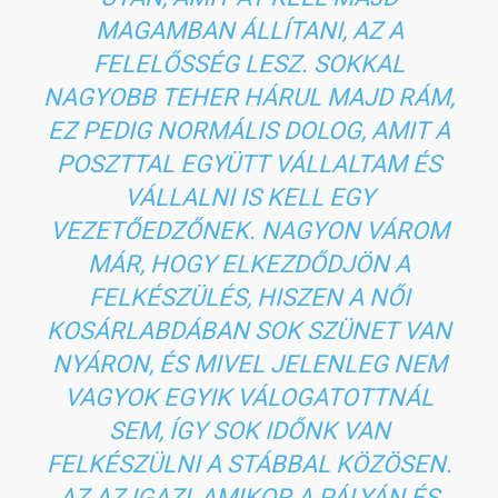
MAGAMBAN ÁLLÍTANI, AZ A
FELELŐSSÉG LESZ. SOKKAL
NAGYOBB TEHER HÁRUL MAJD RÁM,
EZ PEDIG NORMÁLIS DOLOG, AMIT A
POSZTTAL EGYÜTT VÁLLALTAM ÉS
VÁLLALNI IS KELL EGY
VEZETŐEDZŐNEK. NAGYON VÁROM
MÁR, HOGY ELKEZDŐDJÖN A
FELKÉSZÜLÉS, HISZEN A NŐI
KOSÁRLABDÁBAN SOK SZÜNET VAN
NYÁRON, ÉS MIVEL JELENLEG NEM
VAGYOK EGYIK VÁLOGATOTTNÁL
SEM, ÍGY SOK IDŐNK VAN
FELKÉSZÜLNI A STÁBBAL KÖZÖSEN.
AZ AZ IGAZI, AMIKOR A PÁLYÁN ÉS