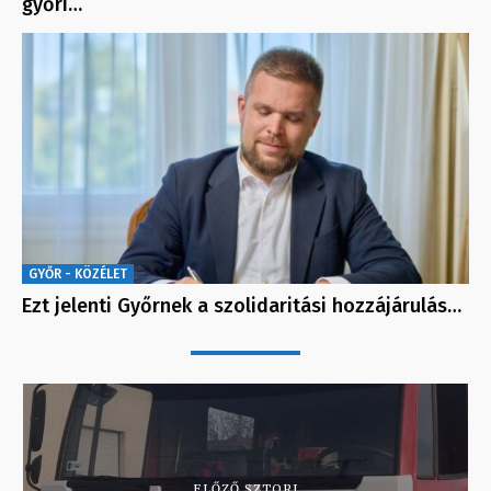
győri…
GYŐR - KÖZÉLET
Ezt jelenti Győrnek a szolidaritási hozzájárulás…
ELŐZŐ SZTORI