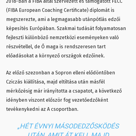
2018-ban a FIBA által szervezett és támogatott FECC
(FIBA European Coaching Certificate) diplomát is
megszerezte, ami a legmagasabb utánpótlás edzői
képesítés Európában. Szakmai tudását folyamatosan
fejleszti különböző nemzetközi eseményeken való
részvétellel, de Ő maga is rendszeresen tart
előadásokat a környező országok edzőinek.
Az előző szezonban a Sopron elleni elődöntőben
Cziczás kiállítása, majd eltiltása után másfél
mérkőzésig már irányította a csapatot, a következő
idényben viszont először fog vezetőedzőként
tevékenykedni az A csoportban.
„HÉT ÉVNYI MÁSODEDZŐSKÖDÉS
UTÁN, AMIT ÁT KELL MAJD