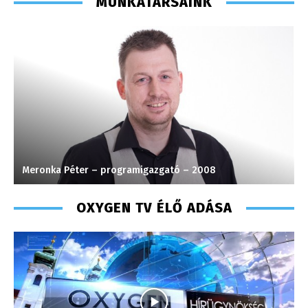
MUNKATÁRSAINK
Meronka Péter – programigazgató – 2008
M
OXYGEN TV ÉLŐ ADÁSA