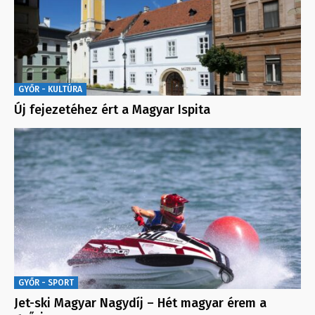
GYŐR - KULTÚRA
Új fejezetéhez ért a Magyar Ispita
GYŐR - SPORT
Jet-ski Magyar Nagydíj – Hét magyar érem a