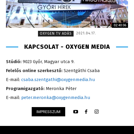
02:40:06
2021.04.17.
OXYGEN TV ADÁS
KAPCSOLAT - OXYGEN MEDIA
Stúdió:
9023 Győr, Magyar utca 9.
Felelős online szerkesztő:
Szentgáthi Csaba
E-mail:
csaba.szentgathi@oxygenmedia.hu
Programigazgató:
Meronka Péter
E-mail:
peter.meronka@oxygenmedia.hu
IMPRESSZUM