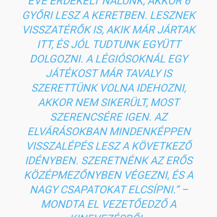
ÉVE ÉRDEKELT NÁLUNK, AKKOR 6
GYŐRI LESZ A KERETBEN. LESZNEK
VISSZATÉRŐK IS, AKIK MÁR JÁRTAK
ITT, ÉS JÓL TUDTUNK EGYÜTT
DOLGOZNI. A LÉGIÓSOKNÁL EGY
JÁTÉKOST MÁR TAVALY IS
SZERETTÜNK VOLNA IDEHOZNI,
AKKOR NEM SIKERÜLT, MOST
SZERENCSÉRE IGEN. AZ
ELVÁRÁSOKBAN MINDENKÉPPEN
VISSZALÉPÉS LESZ A KÖVETKEZŐ
IDÉNYBEN. SZERETNÉNK AZ ERŐS
KÖZÉPMEZŐNYBEN VÉGEZNI, ÉS A
NAGY CSAPATOKAT ELCSÍPNI.” –
MONDTA EL VEZETŐEDZŐ A