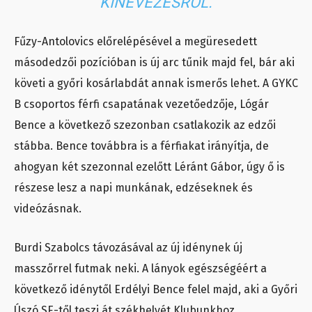
KINEVEZÉSRŐL.
Fűzy-Antolovics előrelépésével a megüresedett
másodedzői pozícióban is új arc tűnik majd fel, bár aki
követi a győri kosárlabdát annak ismerős lehet. A GYKC
B csoportos férfi csapatának vezetőedzője, Lógár
Bence a következő szezonban csatlakozik az edzői
stábba. Bence továbbra is a férfiakat irányítja, de
ahogyan két szezonnal ezelőtt Léránt Gábor, úgy ő is
részese lesz a napi munkának, edzéseknek és
videózásnak.
Burdi Szabolcs távozásával az új idénynek új
masszőrrel futmak neki. A lányok egészségéért a
következő idénytől Erdélyi Bence felel majd, aki a Győri
Úszó SE-től teszi át székhelyét Klubunkhoz.