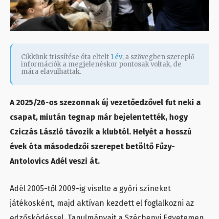
Cikkünk frissítése óta eltelt
1 év
, a szövegben szereplő
információk a megjelenéskor pontosak voltak, de
mára elavulhattak.
A 2025/26-os szezonnak új vezetőedzővel fut neki a
csapat, miután tegnap már bejelentették, hogy
Cziczás László távozik a klubtól. Helyét a hosszú
évek óta másodedzői szerepet betöltő Fűzy-
Antolovics Adél veszi át.
Adél 2005-től 2009-ig viselte a győri színeket
játékosként, majd aktívan kezdett el foglalkozni az
edzősködéssel. Tanulmányait a Széchenyi Egyetemen