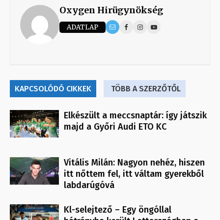
Oxygen Hirügynökség
ADATLAP
KAPCSOLÓDÓ CIKKEK
TÖBB A SZERZŐTŐL
Elkészült a meccsnaptár: így játszik
majd a Győri Audi ETO KC
Vitális Milán: Nagyon nehéz, hiszen
itt nőttem fel, itt váltam gyerekből
labdarúgóvá
Kl-selejtező – Egy öngóllal