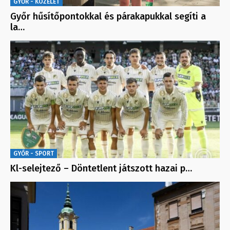
GYŐR - KÖZÉLET
Győr hűsítőpontokkal és párakapukkal segíti a
la…
GYŐR - SPORT
Kl-selejtező – Döntetlent játszott hazai p…