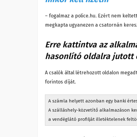
– fogalmaz a police.hu. Ezért nem keltet
megkapta ugyanezen a csatornán keresztü
Erre kattintva az alka
hasonlító oldalra jutott 
A csalók által létrehozott oldalon megad
forintos díját.
A számla helyett azonban egy banki értesí
A szálláshely-közvetítő alkalmazáson ker
a vendéglátó profilját illetéktelenek feltö