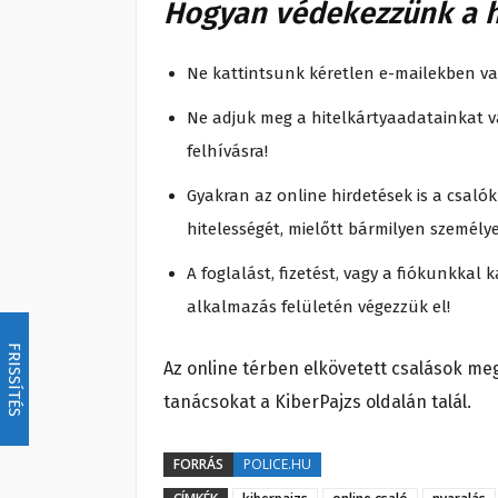
Hogyan védekezzünk a h
Ne kattintsunk kéretlen e-mailekben va
Ne adjuk meg a hitelkártyaadatainkat 
felhívásra!
Gyakran az online hirdetések is a csalók
hitelességét, mielőtt bármilyen személ
A foglalást, fizetést, vagy a fiókunkkal
alkalmazás felületén végezzük el!
FRISSÍTÉS
Az online térben elkövetett csalások me
tanácsokat a KiberPajzs oldalán talál.
FORRÁS
POLICE.HU