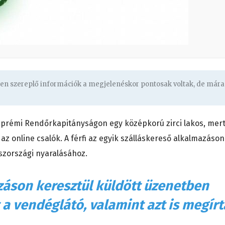
ben szereplő információk a megjelenéskor pontosak voltak, de mára
szprémi Rendőrkapitányságon egy középkorú zirci lakos, mer
az online csalók. A férfi az egyik szálláskereső alkalmazáson
aszországi nyaralásához.
záson keresztül küldött üzenetben
t a vendéglátó, valamint azt is megírt