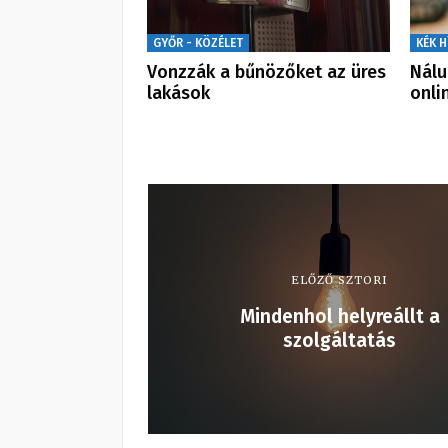
GYŐR - KÖZÉLET
KÉK H
Vonzzák a bűnözőket az üres
Nálu
lakások
onli
ELŐZŐ SZTORI
Mindenhol helyreállt a
szolgáltatás