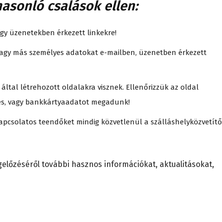
asonló csalások ellen:
gy üzenetekben érkezett linkekre!
vagy más személyes adatokat e-mailben, üzenetben érkezett
 által létrehozott oldalakra visznek. Ellenőrizzük az oldal
yes, vagy bankkártyaadatot megadunk!
 kapcsolatos teendőket mindig közvetlenül a szálláshelyközvetítő
gelőzéséről további hasznos információkat, aktualitásokat,