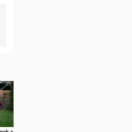
enek a