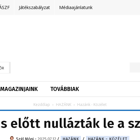
ÁSZF
Játékszabályzat
Médiaajánlatunk
ŐR
MAGAZINJAINK
TOVÁBBIAK
Kezdőlap
HAZÁNK
Hazánk - Közélet
s előtt nullázták le a s
Szél Móni
-
2025.07.12.
HAZÁNK
HAZÁNK - KÖZÉLET