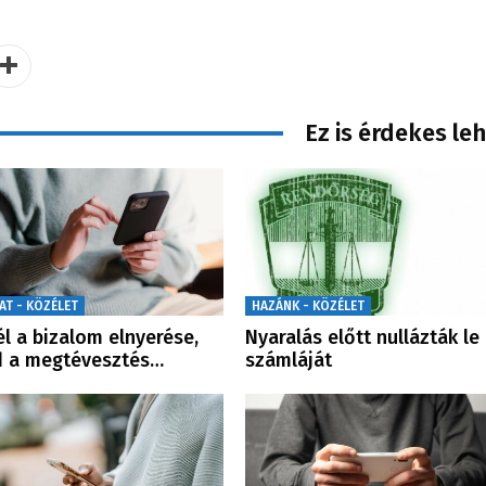
Ez is érdekes le
AT - KÖZÉLET
HAZÁNK - KÖZÉLET
él a bizalom elnyerése,
Nyaralás előtt nullázták le
d a megtévesztés…
számláját