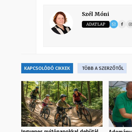
Szél Móni
ADATLAP
KAPCSOLÓDÓ CIKKEK
TÖBB A SZERZŐTŐL
Ingyenes nyitónapokkal debütál
Adományo