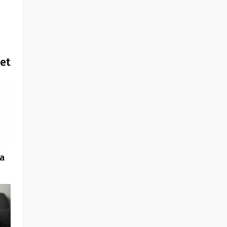
het
 a