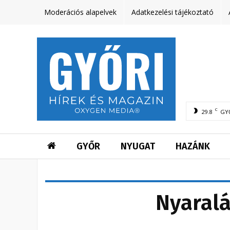
Moderációs alapelvek
Adatkezelési tájékoztató
C
29.8
GY
GYŐR
NYUGAT
HAZÁNK
Nyaralá