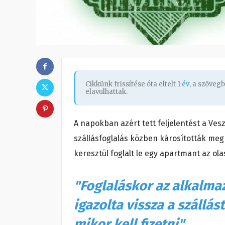
Cikkünk frissítése óta eltelt
1 év
, a szöveg
elavulhattak.
A napokban azért tett feljelentést a Ve
szállásfoglalás közben károsították meg 
keresztül foglalt le egy apartmant az ol
"Foglaláskor az alkalma
igazolta vissza a szállás
mikor kell fizetni"