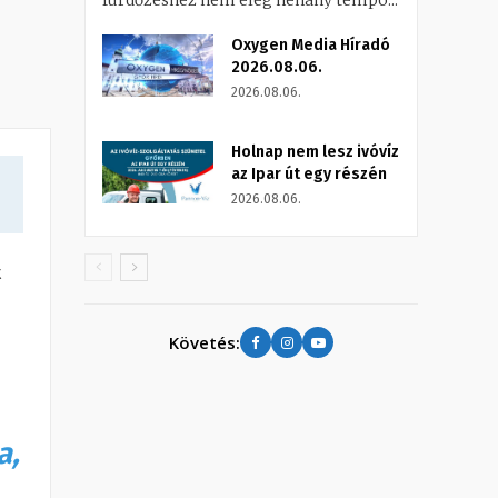
fürdőzéshez nem elég néhány tempó...
Oxygen Media Híradó
2026.08.06.
2026.08.06.
Holnap nem lesz ivóvíz
az Ipar út egy részén
2026.08.06.
t
Követés:
a,