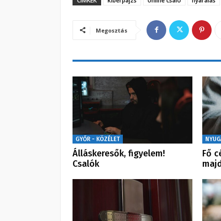
CÍMKÉK
kiberpajzs
online csaló
nyaralás
Megosztás
GYŐR - KÖZÉLET
NYUG
Álláskeresők, figyelem!
Fő c
Csalók
maj