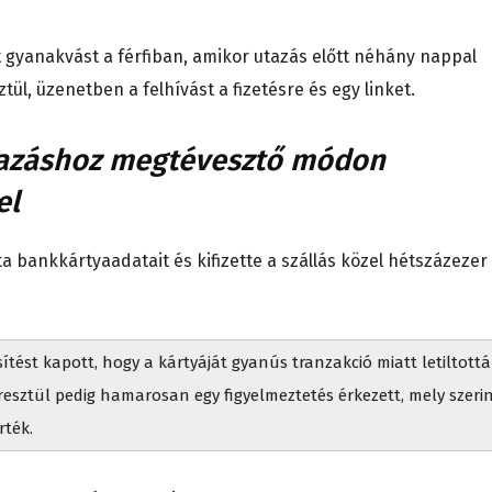
t gyanakvást a férfiban, amikor utazás előtt néhány nappal
l, üzenetben a felhívást a fizetésre és egy linket.
lmazáshoz megtévesztő módon
el
ta bankkártyaadatait és kifizette a szállás közel hétszázezer
tést kapott, hogy a kártyáját gyanús tranzakció miatt letiltottá
esztül pedig hamarosan egy figyelmeztetés érkezett, mely szeri
rték.