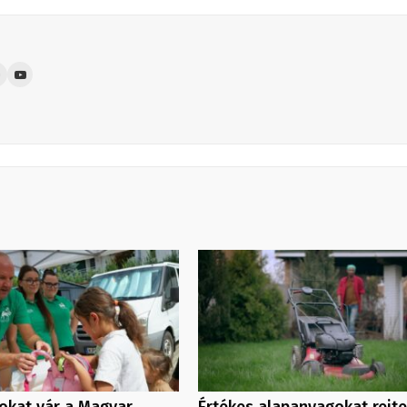
kat vár a Magyar
Értékes alapanyagokat rejt