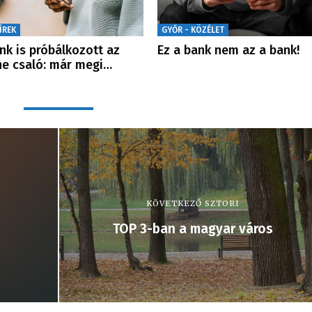
ÍREK
GYŐR - KÖZÉLET
nk is próbálkozott az
Ez a bank nem az a bank!
ne csaló: már megi…
KÖVETKEZŐ SZTORI
TOP 3-ban a magyar város