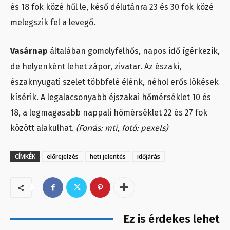
és 18 fok közé hűl le, késő délutánra 23 és 30 fok közé
melegszik fel a levegő.
Vasárnap
általában gomolyfelhős, napos idő ígérkezik,
de helyenként lehet zápor, zivatar. Az északi,
északnyugati szelet többfelé élénk, néhol erős lökések
kísérik. A legalacsonyabb éjszakai hőmérséklet 10 és
18, a legmagasabb nappali hőmérséklet 22 és 27 fok
között alakulhat.
(Forrás: mti, fotó: pexels)
CÍMKÉK
előrejelzés
heti jelentés
időjárás
Ez is érdekes lehet