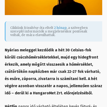
Cikkünk frissítése óta eltelt
2 hónap
, a szövegben
szereplő információk a megjelenéskor pontosak
voltak, de mára elavulhattak.
Nyárias meleggel kezdődik a hét 30 Celsius-fok
körüli csúcshőmérsékletekkel, majd egy hidegfront
érkezik, amely mögött visszaesik a hőmérséklet,
csütörtökön napközben már csak 22-27 fok várható,
és esőre, záporra, zivatarra is számítani kell. A hét
végére azonban visszatér a napos, jellemzően száraz
idő – derül ki a HungaroMet Zrt. előrejelzéséből.
Hétfőn
napos idő várható általában kevés fátyol- és