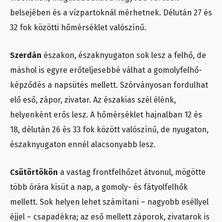
belsejében és a vízpartoknál mérhetnek. Délután 27 és
32 fok közötti hőmérséklet valószínű.
Szerdán
északon, északnyugaton sok lesz a felhő, de
máshol is egyre erőteljesebbé válhat a gomolyfelhő-
képződés a napsütés mellett. Szórványosan fordulhat
elő eső, zápor, zivatar. Az északias szél élénk,
helyenként erős lesz. A hőmérséklet hajnalban 12 és
18, délután 26 és 33 fok között valószínű, de nyugaton,
északnyugaton ennél alacsonyabb lesz.
Csütörtökön
a vastag frontfelhőzet átvonul, mögötte
több órára kisüt a nap, a gomoly- és fátyolfelhők
mellett. Sok helyen lehet számítani – nagyobb eséllyel
éjjel – csapadékra; az eső mellett záporok, zivatarok is