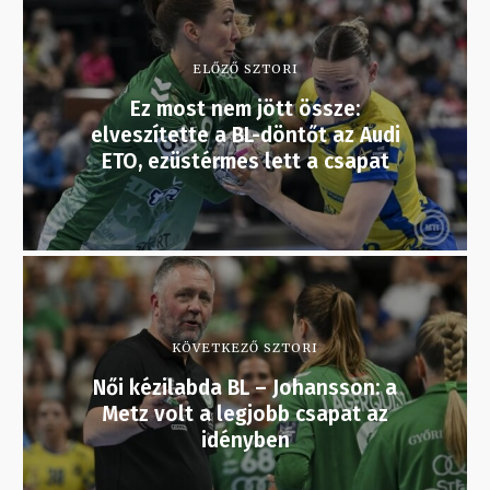
ELŐZŐ SZTORI
Ez most nem jött össze:
elveszítette a BL-döntőt az Audi
ETO, ezüstérmes lett a csapat
KÖVETKEZŐ SZTORI
Női kézilabda BL – Johansson: a
Metz volt a legjobb csapat az
idényben