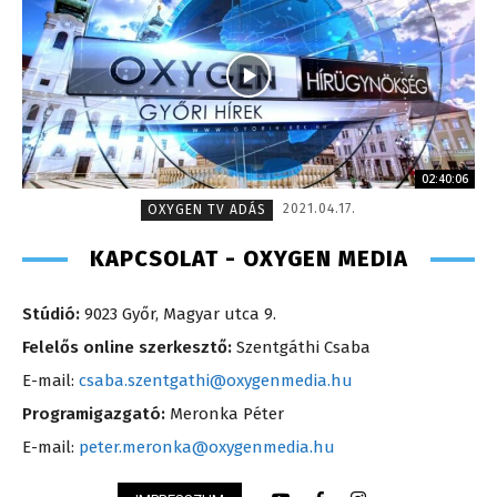
02:40:06
2021.04.17.
OXYGEN TV ADÁS
KAPCSOLAT - OXYGEN MEDIA
Stúdió:
9023 Győr, Magyar utca 9.
Felelős online szerkesztő:
Szentgáthi Csaba
E-mail:
csaba.szentgathi@oxygenmedia.hu
Programigazgató:
Meronka Péter
E-mail:
peter.meronka@oxygenmedia.hu