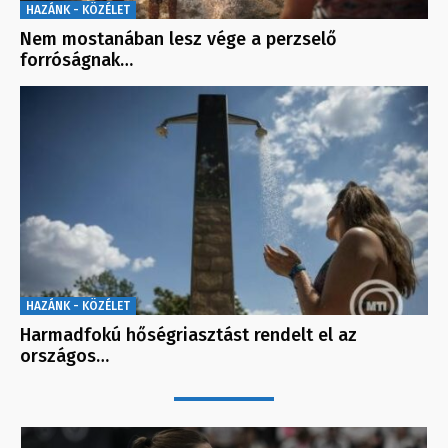
HAZÁNK - KÖZÉLET
Nem mostanában lesz vége a perzselő
forróságnak…
HAZÁNK - KÖZÉLET
Harmadfokú hőségriasztást rendelt el az
országos…