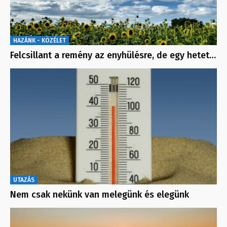
HAZÁNK - KÖZÉLET
Felcsillant a remény az enyhülésre, de egy hetet…
UTAZÁS
Nem csak nekünk van melegünk és elegünk