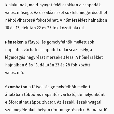
kialakulnak, majd nyugat felől csökken a csapadék
valószínűsége. Az északias szél sokfelé megerősödhet,
néhol viharossá fokozódhat. A hőmérséklet hajnalban
10 és 17, délután 22 és 27 fok között alakul.
Pénteken
a fátyol- és gomolyfelhők mellett sok
napsütés várható, csapadékra kicsi az esély, a
légmozgás nagyrészt mérsékelt lesz. A hőmérséklet
hajnalban 6 és 13, délután 23 és 28 fok között
valószínű.
Szombaton
a fátyol- és gomolyfelhők mellett
általában többórás napsütés várható, de helyenként
előfordulhat zápor, zivatar. Az északi, északnyugati
szél megélénkül, helyenként megerősödik. Hajnalra 10