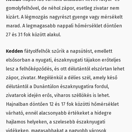
gomolyfelhővel, de néhol zápor, esetleg zivatar nem
kizárt. A légmozgás nagyrészt gyenge vagy mérsékelt
marad. A legmagasabb nappali hőmérséklet döntően
27 és 31 fok között alakul.
Kedden
fátyolfelhők szűrik a napsütést, emellett
elsősorban a nyugati, északnyugati tájakon erőteljes
lesz a felhőképződés, és ott délutántól elszórtan lehet
zápor, zivatar. Megélénkül a délies szél, amely késő
délutántól a Dunántúlon északnyugatira fordul,
zivatarok idején erős, viharos széllökés is lehet.
Hajnalban döntően 12 és 17 fok közötti hőmérséklet
várható, ennél alacsonyabb értékeket a hidegre
hajlamos helyeken, a szelesebb északnyugati
vidékeken, magasabbakat a nagyobb városok