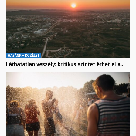
HAZÁNK - KÖZÉLET
Láthatatlan veszély: kritikus szintet érhet el a…