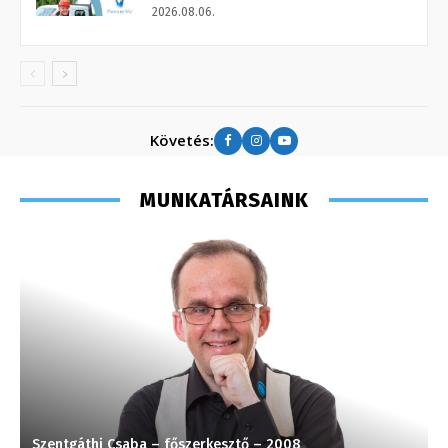
2026.08.06.
Követés:
MUNKATÁRSAINK
Szentgáthi Csaba – főszerkesztő – 2008
K