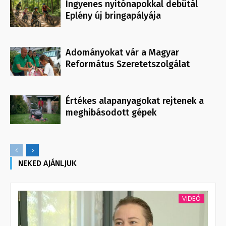
Ingyenes nyitónapokkal debütál
Eplény új bringapályája
Adományokat vár a Magyar
Református Szeretetszolgálat
Értékes alapanyagokat rejtenek a
meghibásodott gépek
NEKED AJÁNLJUK
VIDEÓ