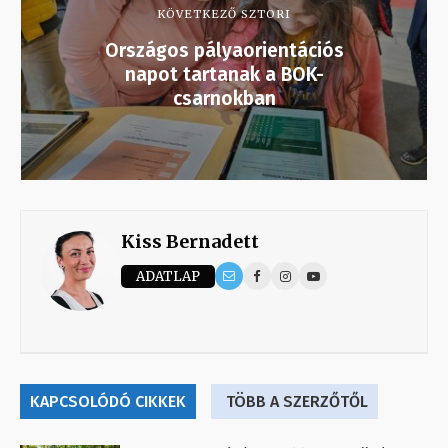
KÖVETKEZŐ SZTORI
Országos pályaorientációs
napot tartanak a BOK-
csarnokban
Kiss Bernadett
ADATLAP
KAPCSOLÓDÓ CIKKEK
TÖBB A SZERZŐTŐL