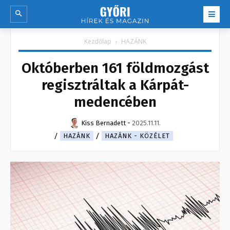
Kezdőlap
HAZÁNK
Októberben 161 földmozgást
regisztráltak a Kárpát-
medencében
Kiss Bernadett
-
2025.11.11.
HAZÁNK
HAZÁNK - KÖZÉLET