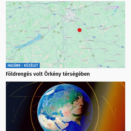
HAZÁNK - KÖZÉLET
Földrengés volt Örkény térségében