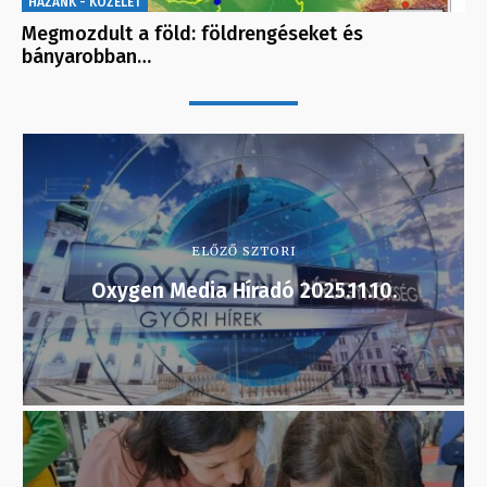
HAZÁNK - KÖZÉLET
Megmozdult a föld: földrengéseket és
bányarobban…
ELŐZŐ SZTORI
Oxygen Media Híradó 2025.11.10.