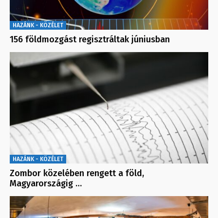
HAZÁNK - KÖZÉLET
156 földmozgást regisztráltak júniusban
HAZÁNK - KÖZÉLET
Zombor közelében rengett a föld,
Magyarországig …