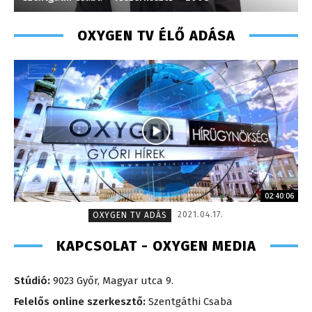
OXYGEN TV ÉLŐ ADÁSA
02:40:06
2021.04.17.
OXYGEN TV ADÁS
KAPCSOLAT - OXYGEN MEDIA
Stúdió:
9023 Győr, Magyar utca 9.
Felelős online szerkesztő:
Szentgáthi Csaba