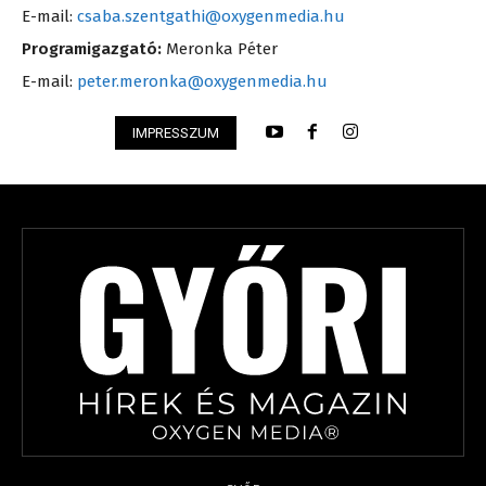
E-mail:
csaba.szentgathi@oxygenmedia.hu
Programigazgató:
Meronka Péter
E-mail:
peter.meronka@oxygenmedia.hu
IMPRESSZUM