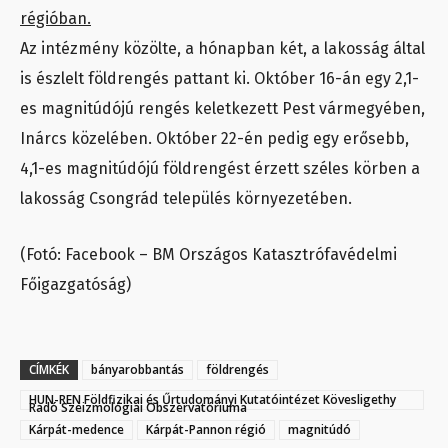
régióban.
Az intézmény közölte, a hónapban két, a lakosság által
is észlelt földrengés pattant ki. Október 16-án egy 2,1-
es magnitúdójú rengés keletkezett Pest vármegyében,
Inárcs közelében. Október 22-én pedig egy erősebb,
4,1-es magnitúdójú földrengést érzett széles körben a
lakosság Csongrád település környezetében.
(Fotó: Facebook – BM Országos Katasztrófavédelmi
Főigazgatóság)
CÍMKÉK
bányarobbantás
földrengés
HUN-REN Földfizikai és Űrtudományi Kutatóintézet Kövesligethy
Radó Szeizmológiai Obszervatóriuma
Kárpát-medence
Kárpát-Pannon régió
magnitúdó