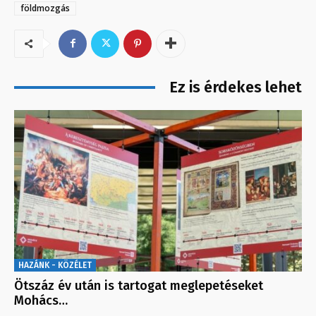
földmozgás
Ez is érdekes lehet
HAZÁNK - KÖZÉLET
Ötszáz év után is tartogat meglepetéseket
Mohács…