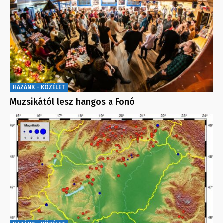
HAZÁNK - KÖZÉLET
Muzsikától lesz hangos a Fonó