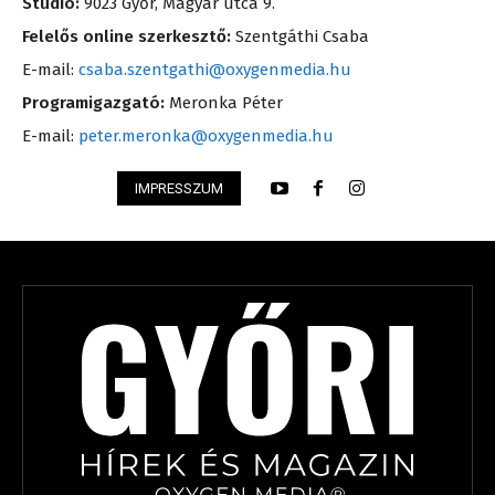
Stúdió:
9023 Győr, Magyar utca 9.
Felelős online szerkesztő:
Szentgáthi Csaba
E-mail:
csaba.szentgathi@oxygenmedia.hu
Programigazgató:
Meronka Péter
E-mail:
peter.meronka@oxygenmedia.hu
IMPRESSZUM