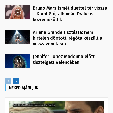
Bruno Mars ismét duettel tér vissza
– Karol G új albumán Drake is
közreműködik
Ariana Grande tisztázta: nem
hirtelen döntött, régóta készült a
visszavonulásra
Jennifer Lopez Madonna előtt
tisztelgett Velencében
NEKED AJÁNLJUK