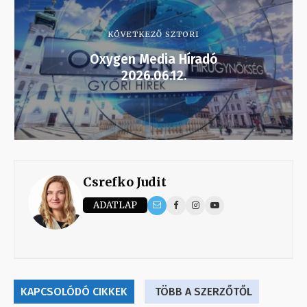
KÖVETKEZŐ SZTORI
Oxygen Media Híradó
2026.06.12.
Csrefko Judit
ADATLAP
KAPCSOLÓDÓ CIKKEK
TÖBB A SZERZŐTŐL