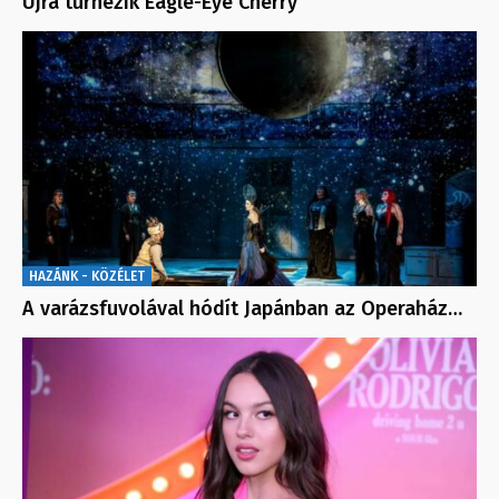
Újra turnézik Eagle-Eye Cherry
HAZÁNK - KÖZÉLET
A varázsfuvolával hódít Japánban az Operaház…