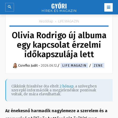
Kezdőlap
LIFE MAGAZIN
Olivia Rodrigo új albuma
egy kapcsolat érzelmi
időkapszulája lett
Csrefko Judit
-
2026.06.12.
LIFE MAGAZIN
ZENE
Cikkünk frissítése óta eltelt
2 hónap
, a szövegben
szereplő információk a megjelenéskor pontosak
voltak, de mára elavulhattak.
Az énekesnő harmadik nagylemeze a szerelem és a