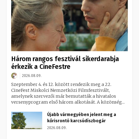
Három rangos fesztivál sikerdarabja
érkezik a CineFestre
2026.08.09.
Szeptember 4. és 12. között rendezik meg a 22.
CineFest Miskolci Nemzetközi Filmfesztivált,
amelynek szervezői már bemutatták a hivatalos
versenyprogram első három alkotását. A közönség...
Újabb vármegyében jelent meg a
kőrisrontó karcsúdíszbogár
2026.08.09.