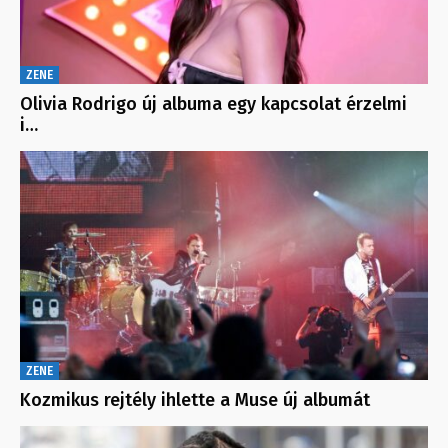
ZENE
Olivia Rodrigo új albuma egy kapcsolat érzelmi
i…
ZENE
Kozmikus rejtély ihlette a Muse új albumát