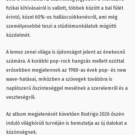
fizikai kihívásairól is vallott, többek között a bal fülét
érintő, közel 60%-os halláscsökkenésről, ami még
személyesebbé teszi a stúdiómunkálatok mögötti
küzdelmét.
A lemez zenei világa is újdonságot jelent az énekesnő
számára. A korábbi pop-rock hangzás mellett ezúttal
erősebben megjelennek az 1980-as évek pop- és new
wave-hatásai, miközben a szövegek továbbra is
naplószerű őszinteséggel mesélnek a szerelemről és a
veszteségről.
Az album megjelenését követően Rodrigo 2026 őszén
induló világkörüli turnéján is bemutatja az új dalokat a
közönségnek.