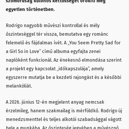
szomorúság különös kettősségét örökíti meg
egyetlen történetben.
Rodrigo nagyobb művészi kontrollal és mély
őszinteséggel tér vissza, bemutatva egy románc
felemelő és fájdalmas ívét. A „You Seem Pretty Sad for
a Girl So in Love” című albuma egyfajta zenei
naplóként funkcionál. Az énekesnő elmondása szerint
a projekt egy kapcsolat „időkapszulája”, amely
egyszerre mutatja be a kezdeti rajongást és a későbbi
melankóliát.
A 2026. június 12-én megjelent anyag nemcsak
érzelmileg, hanem szakmailag is mérföldkő. Rodrigo új
menedzsmenttel és teljes alkotói szabadsággal vágott
bele a munkába. Az őszinteség jegyében a művésznő