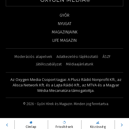
GYŐR
NYUGAT
MAGAZINJAINK
LIFE MAGAZIN
Moderációs alapelvek
Adatkezelési tájékoztató
ÁSZF
Játékszabályzat
Médiaajánlatunk
Az Oxygen Media Csoport tagjai: A Plusz Rádió Nonprofit Kft., az
Alisca Network Kft. és a Lajta Rádió Kft., az MTVA és a Magyar
Média Mecanatúra támogatottja.
©
2026
- Győri Hírek és Magazin. Minden jog fenntartva.
Címlap
Frissítések
Közösség