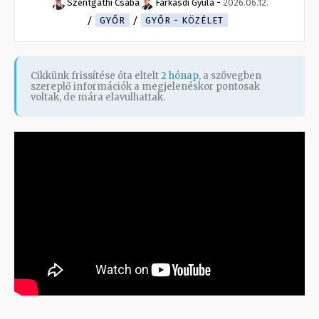
Szentgáthi Csaba
Farkasdi Gyula
-
2026.06.12.
GYŐR
GYŐR - KÖZÉLET
Cikkünk frissítése óta eltelt
2 hónap
, a szövegben
szereplő információk a megjelenéskor pontosak
voltak, de mára elavulhattak.