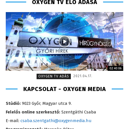
OXYGEN TV ÉLŐ ADÁSA
02:40:06
2021.04.17.
OXYGEN TV ADÁS
KAPCSOLAT - OXYGEN MEDIA
Stúdió:
9023 Győr, Magyar utca 9.
Felelős online szerkesztő:
Szentgáthi Csaba
E-mail:
csaba.szentgathi@oxygenmedia.hu