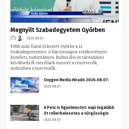
Megnyílt Szabadegyetem Győrben
2026.08.07.
Több száz fiatal érkezett Győrbe a 11.
Szabadegyetemre. A háromnapos rendezvényen
közéleti, tudományos, kulturális és társadalmi
kérdésekről cserélnek eszmét a résztvevők,
miközben a szervezők...
Oxygen Media Híradó 2026.08.07.
2026.08.07.
A Petz is figyelmeztet: napi legalább
öt rollerbalesetes a sürgősségin
2026.08.07.