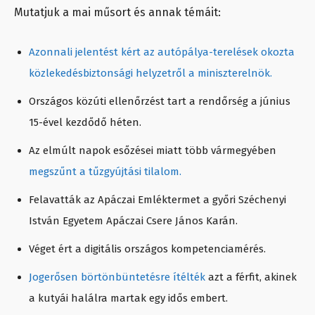
Mutatjuk a mai műsort és annak témáit:
Azonnali jelentést kért az autópálya-terelések okozta
közlekedésbiztonsági helyzetről a miniszterelnök.
Országos közúti ellenőrzést tart a rendőrség a június
15-ével kezdődő héten.
Az elmúlt napok esőzései miatt több vármegyében
megszűnt a tűzgyújtási tilalom.
Felavatták az Apáczai Emléktermet a győri Széchenyi
István Egyetem Apáczai Csere János Karán.
Véget ért a digitális országos kompetenciamérés.
Jogerősen börtönbüntetésre ítélték
azt a férfit, akinek
a kutyái halálra martak egy idős embert.