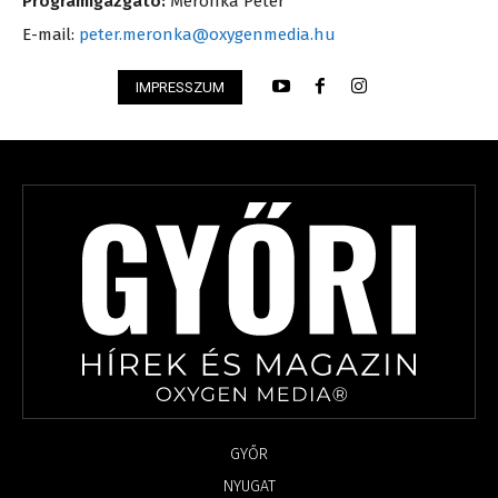
Programigazgató:
Meronka Péter
E-mail:
peter.meronka@oxygenmedia.hu
IMPRESSZUM
GYŐR
NYUGAT