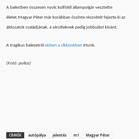
A balestben összesen nyolc külföldi állampolgár vesztette
életet.Magyar Péter már korábban őszinte részvétét fejezte ki az
áldozatok családjának, a sérülteknek pedig jobbulást kívánt.
A tragikus balesetről
ebben a cikkünkben
írtunk.
(Fotó: police)
CÍMKÉK
autópálya
jelentés
m1
Magyar Péter