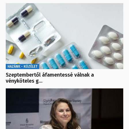
HAZÁNK - KÖZÉLET
Szeptembertől áfamentessé válnak a
vényköteles g…