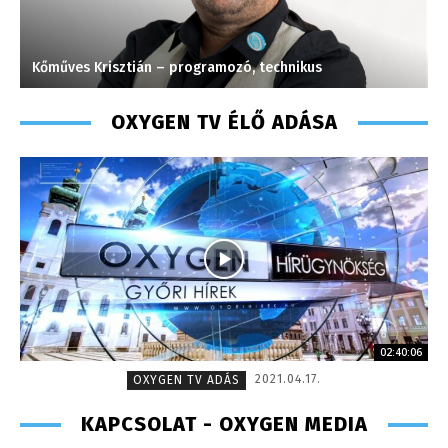
Kőműves Krisztián – programozó, technikus
M
OXYGEN TV ÉLŐ ADÁSA
02:40:06
2021.04.17.
OXYGEN TV ADÁS
KAPCSOLAT - OXYGEN MEDIA