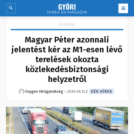
Kezdőlap
Magyar Péter azonnali
jelentést kér az M1-esen lévő
terelések okozta
közlekedésbiztonsági
helyzetről
Oxygen Hirügynökség
-
2026.06.12.
KÉK HÍREK