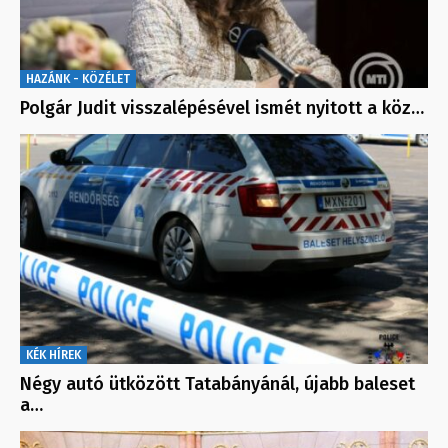
HAZÁNK - KÖZÉLET
Polgár Judit visszalépésével ismét nyitott a köz…
KÉK HÍREK
Négy autó ütközött Tatabányánál, újabb baleset
a…