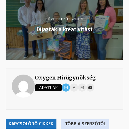
KÖVETKEZŐ SZTORI
Díjazták a kreativitást
Oxygen Hirügynökség
ADATLAP
KAPCSOLÓDÓ CIKKEK
TÖBB A SZERZŐTŐL