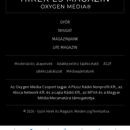
GYŐR
NYUGAT
MAGAZINJAINK
LIFE MAGAZIN
Moderációs alapelvek
Adatkezelési tájékoztató
ÁSZF
Játékszabályzat
Médiaajánlatunk
Az Oxygen Media Csoport tagjai: A Plusz Rádió Nonprofit Kft., az
Alisca Network Kft. és a Lajta Rádió Kft., az MTVA és a Magyar
Média Mecanatúra támogatottja.
©
2026
- Győri Hírek és Magazin. Minden jog fenntartva.