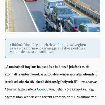
Cikkünk frissítése óta eltelt
2 hónap
, a szövegben
szereplő információk a megjelenéskor pontosak
voltak, de mára elavulhattak.
„A ma hajnali tragikus baleset és a beérkező jelzések miatt
azonnali jelentést kérek az autópálya-koncesszor által elrendelt
terelések okozta közlekedésbiztonsági helyzetről”
– írta Magyar
Péter miniszterelnök a
Facebookon
, néhány órával azután, hogy
egymás után két baleset is történt Győrben, az M1-es autópályán.