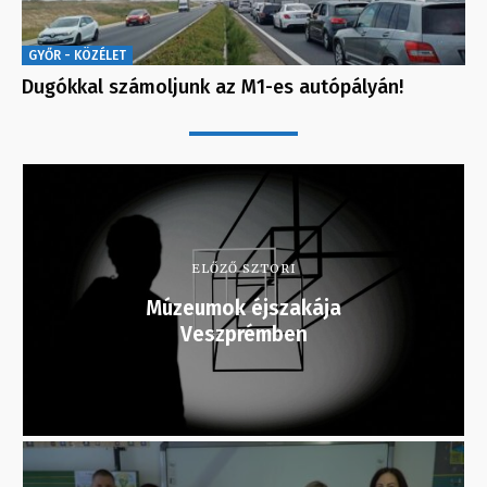
GYŐR - KÖZÉLET
Dugókkal számoljunk az M1-es autópályán!
ELŐZŐ SZTORI
Múzeumok éjszakája
Veszprémben