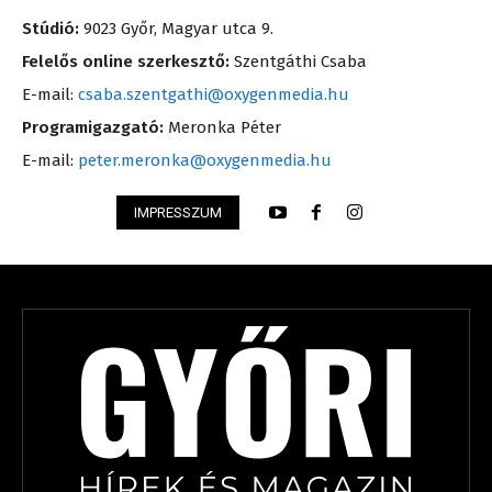
Stúdió:
9023 Győr, Magyar utca 9.
Felelős online szerkesztő:
Szentgáthi Csaba
E-mail:
csaba.szentgathi@oxygenmedia.hu
Programigazgató:
Meronka Péter
E-mail:
peter.meronka@oxygenmedia.hu
IMPRESSZUM