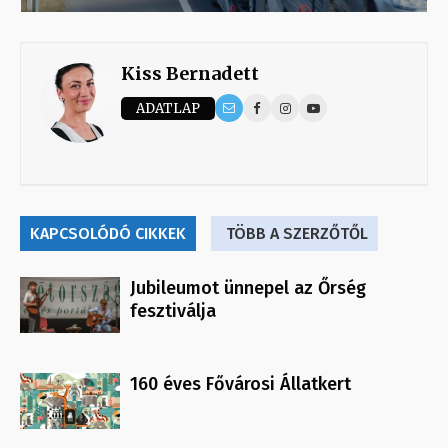
Kiss Bernadett
ADATLAP
KAPCSOLÓDÓ CIKKEK
TÖBB A SZERZŐTŐL
Jubileumot ünnepel az Őrség
fesztiválja
160 éves Fővárosi Állatkert