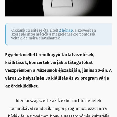
Cikkünk frissítése óta eltelt
2 hónap
, a szövegben
szereplő információk a megjelenéskor pontosak
voltak, de mára elavulhattak.
Egyebek mellett rendhagyó tárlatvezetések,
kiállítások, koncertek várják a látogatókat
Veszprémben a Múzeumok éjszakáján, június 20-án. A
város 25 helyszínén 30 kiállítás és 95 program várja
az érdeklődőket.
Idén országszerte az Ízekbe zárt történetek
tematikával rendezik meg a programot, ezzel arra
hívják fel a figyelmet, hogy a gasztronómia kulturális