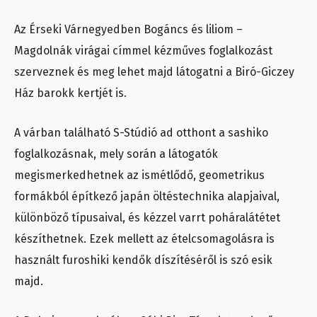
Az Érseki Várnegyedben Bogáncs és liliom –
Magdolnák virágai címmel kézműves foglalkozást
szerveznek és meg lehet majd látogatni a Biró-Giczey
Ház barokk kertjét is.
A várban található S-Stúdió ad otthont a sashiko
foglalkozásnak, mely során a látogatók
megismerkedhetnek az ismétlődő, geometrikus
formákból építkező japán öltéstechnika alapjaival,
különböző típusaival, és kézzel varrt poháralátétet
készíthetnek. Ezek mellett az ételcsomagolásra is
használt furoshiki kendők díszítéséről is szó esik
majd.