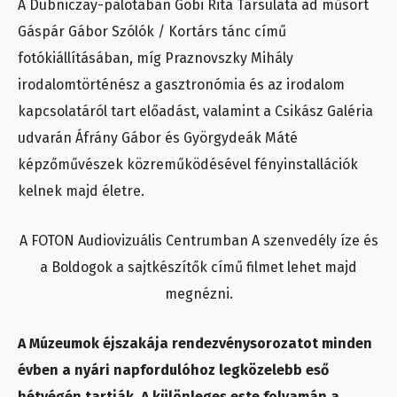
A Dubniczay-palotában Góbi Rita Társulata ad műsort
Gáspár Gábor Szólók / Kortárs tánc című
fotókiállításában, míg Praznovszky Mihály
irodalomtörténész a gasztronómia és az irodalom
kapcsolatáról tart előadást, valamint a Csikász Galéria
udvarán Áfrány Gábor és Györgydeák Máté
képzőművészek közreműködésével fényinstallációk
kelnek majd életre.
A FOTON Audiovizuális Centrumban A szenvedély íze és
a Boldogok a sajtkészítők című filmet lehet majd
megnézni.
A Múzeumok éjszakája rendezvénysorozatot minden
évben a nyári napfordulóhoz legközelebb eső
hétvégén tartják. A különleges este folyamán a