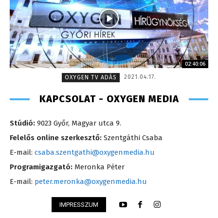
02:40:06
2021.04.17.
OXYGEN TV ADÁS
KAPCSOLAT - OXYGEN MEDIA
Stúdió:
9023 Győr, Magyar utca 9.
Felelős online szerkesztő:
Szentgáthi Csaba
E-mail:
csaba.szentgathi@oxygenmedia.hu
Programigazgató:
Meronka Péter
E-mail:
peter.meronka@oxygenmedia.hu
IMPRESSZUM