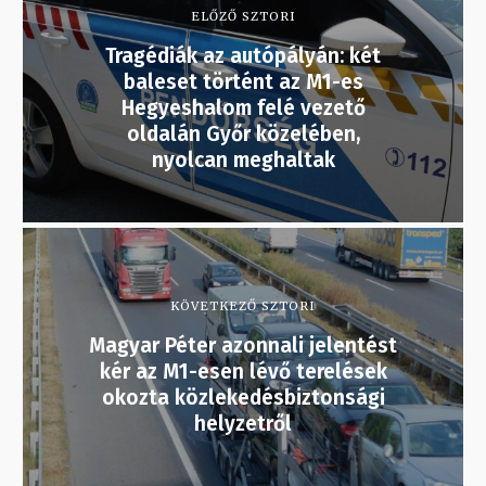
ELŐZŐ SZTORI
Tragédiák az autópályán: két
baleset történt az M1-es
Hegyeshalom felé vezető
oldalán Győr közelében,
nyolcan meghaltak
KÖVETKEZŐ SZTORI
Magyar Péter azonnali jelentést
kér az M1-esen lévő terelések
okozta közlekedésbiztonsági
helyzetről