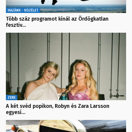
HAZÁNK - KÖZÉLET
Több száz programot kínál az Ördögkatlan
fesztiv…
ZENE
A két svéd popikon, Robyn és Zara Larsson
egyesí…