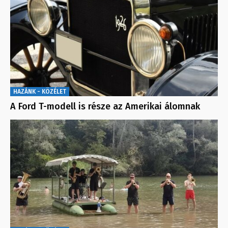
HAZÁNK - KÖZÉLET
A Ford T-modell is része az Amerikai álomnak