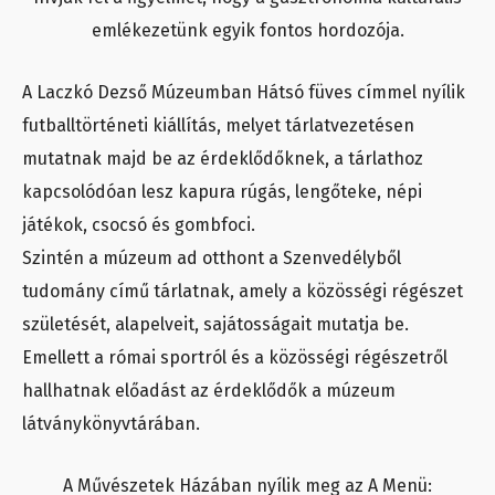
emlékezetünk egyik fontos hordozója.
A Laczkó Dezső Múzeumban Hátsó füves címmel nyílik
futballtörténeti kiállítás, melyet tárlatvezetésen
mutatnak majd be az érdeklődőknek, a tárlathoz
kapcsolódóan lesz kapura rúgás, lengőteke, népi
játékok, csocsó és gombfoci.
Szintén a múzeum ad otthont a Szenvedélyből
tudomány című tárlatnak, amely a közösségi régészet
születését, alapelveit, sajátosságait mutatja be.
Emellett a római sportról és a közösségi régészetről
hallhatnak előadást az érdeklődők a múzeum
látványkönyvtárában.
A Művészetek Házában nyílik meg az A Menü: