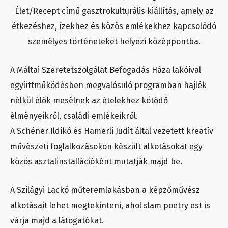
Élet/Recept című gasztrokulturális kiállítás, amely az
étkezéshez, ízekhez és közös emlékekhez kapcsolódó
személyes történeteket helyezi középpontba.
A Máltai Szeretetszolgálat Befogadás Háza lakóival
együttműködésben megvalósuló programban hajlék
nélkül élők mesélnek az ételekhez kötődő
élményeikről, családi emlékeikről.
A Schéner Ildikó és Hamerli Judit által vezetett kreatív
művészeti foglalkozásokon készült alkotásokat egy
közös asztalinstallációként mutatják majd be.
A Szilágyi Lackó műteremlakásban a képzőművész
alkotásait lehet megtekinteni, ahol slam poetry est is
várja majd a látogatókat.