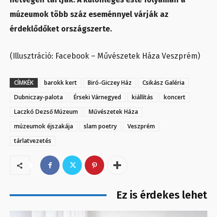
múzeumok több száz eseménnyel várják az
érdeklődőket országszerte.
(Illusztráció: Facebook – Művészetek Háza Veszprém)
CÍMKÉK
barokk kert
Biró-Giczey Ház
Csikász Galéria
Dubniczay-palota
Érseki Várnegyed
kiállítás
koncert
Laczkó Dezső Múzeum
Művészetek Háza
múzeumok éjszakája
slam poetry
Veszprém
tárlatvezetés
Ez is érdekes lehet