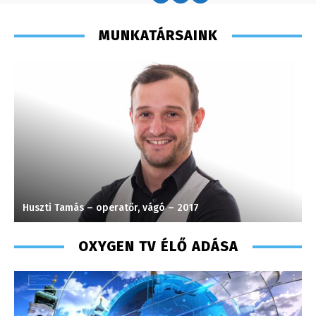
MUNKATÁRSAINK
Huszti Tamás – operatőr, vágó – 2017
S
OXYGEN TV ÉLŐ ADÁSA