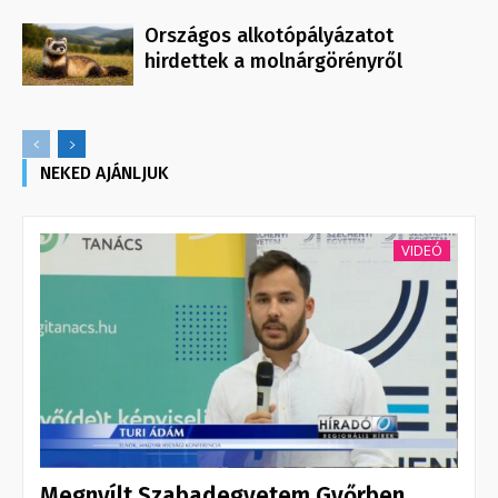
Országos alkotópályázatot
hirdettek a molnárgörényről
NEKED AJÁNLJUK
VIDEÓ
Megnyílt Szabadegyetem Győrben