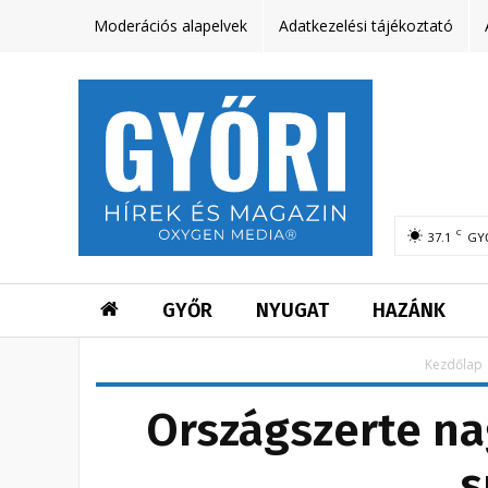
Moderációs alapelvek
Adatkezelési tájékoztató
C
37.1
GY
GYŐR
NYUGAT
HAZÁNK
Kezdőlap
Országszerte na
s