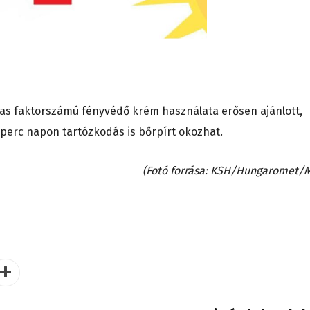
agas faktorszámú fényvédő krém használata erősen ajánlott,
perc napon tartózkodás is bőrpírt okozhat.
(Fotó forrása: KSH/Hungaromet/M