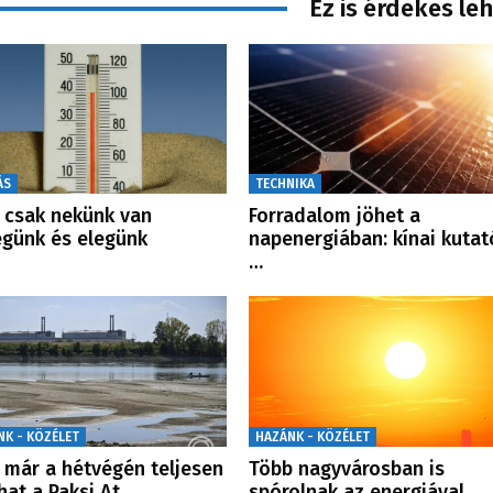
Ez is érdekes le
ÁS
TECHNIKA
csak nekünk van
Forradalom jöhet a
günk és elegünk
napenergiában: kínai kutat
…
NK - KÖZÉLET
HAZÁNK - KÖZÉLET
 már a hétvégén teljesen
Több nagyvárosban is
lhat a Paksi At…
spórolnak az energiával…