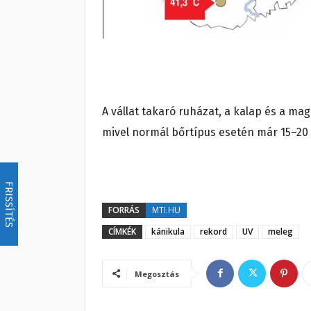
A vállat takaró ruházat, a kalap és a m
mivel normál bőrtípus esetén már 15–20 
FRISSÍTÉS
FORRÁS
MTI.HU
CÍMKÉK
kánikula
rekord
UV
meleg
Megosztás