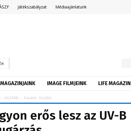
ÁSZF
Játékszabályzat
Médiaajánlatunk
ŐR
MAGAZINJAINK
IMAGE FILMJEINK
LIFE MAGAZIN
HAZÁNK
Hazánk - Közélet
gyon erős lesz az UV-B
ugárzás