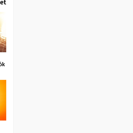
het
ók