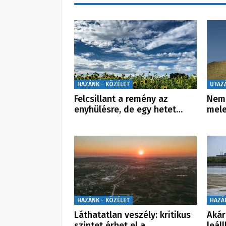
HAZÁNK - KÖZÉLET
UTAZ
Felcsillant a remény az
Nem 
enyhülésre, de egy hetet…
mele
HAZÁNK - KÖZÉLET
HAZÁ
Láthatatlan veszély: kritikus
Akár
szintet érhet el a…
leál