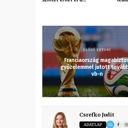
ELŐZŐ SZTORI
Franciaország magabizto
győzelemmel jutott továb
vb-n
Csrefko Judit
ADATLAP