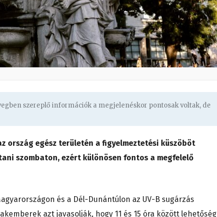
övegben szereplő információk a megjelenéskor pontosak voltak, de
z ország egész területén a figyelmeztetési küszöböt
tani szombaton, ezért különösen fontos a megfelelő
-Magyarországon és a Dél-Dunántúlon az UV-B sugárzás
akemberek azt javasolják, hogy 11 és 15 óra között lehetőség