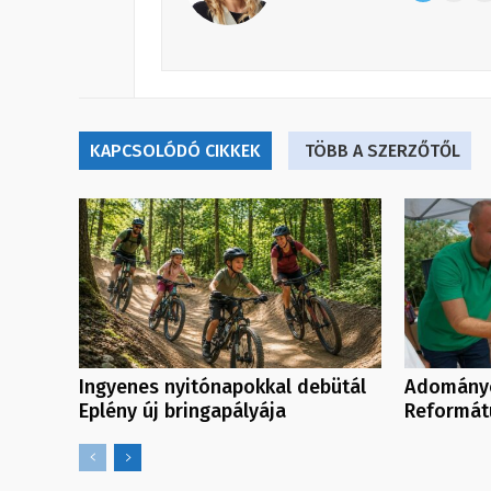
KAPCSOLÓDÓ CIKKEK
TÖBB A SZERZŐTŐL
Ingyenes nyitónapokkal debütál
Adományo
Eplény új bringapályája
Reformát