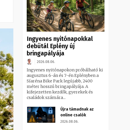
Ingyenes nyitónapokkal
debütál Eplény új
bringapályája
2026.08.06.
Ingyenes nyitónapokon próbálható ki
augusztus 6-án és 7-én Eplényben a
Síaréna Bike Park legújabb, 2400
méter hosszú bringapályája. A
kifejezetten kezdők, gyerekek és
családok számára...
Újra támadnak az
online csalók
2026.08.06.