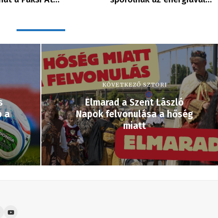
KÖVETKEZŐ SZTORI
s
Elmarad a Szent László
b a
Napok felvonulása a hőség
miatt