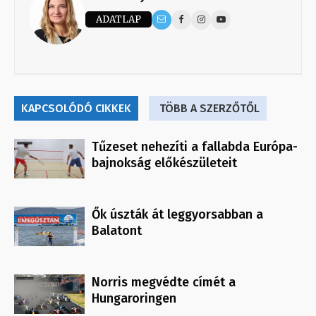
ADATLAP
KAPCSOLÓDÓ CIKKEK
TÖBB A SZERZŐTŐL
Tűzeset nehezíti a fallabda Európa-
bajnokság előkészületeit
Ők úszták át leggyorsabban a
Balatont
Norris megvédte címét a
Hungaroringen