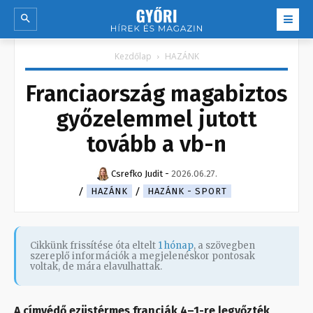
Kezdőlap
HAZÁNK
Franciaország magabiztos
győzelemmel jutott
tovább a vb-n
Csrefko Judit
-
2026.06.27.
HAZÁNK
HAZÁNK - SPORT
Cikkünk frissítése óta eltelt
1 hónap
, a szövegben
szereplő információk a megjelenéskor pontosak
voltak, de mára elavulhattak.
A címvédő ezüstérmes franciák 4–1-re legyőzték