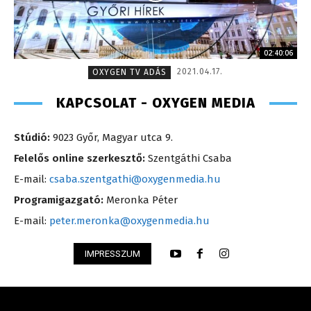
02:40:06
2021.04.17.
OXYGEN TV ADÁS
KAPCSOLAT - OXYGEN MEDIA
Stúdió:
9023 Győr, Magyar utca 9.
Felelős online szerkesztő:
Szentgáthi Csaba
E-mail:
csaba.szentgathi@oxygenmedia.hu
Programigazgató:
Meronka Péter
E-mail:
peter.meronka@oxygenmedia.hu
IMPRESSZUM