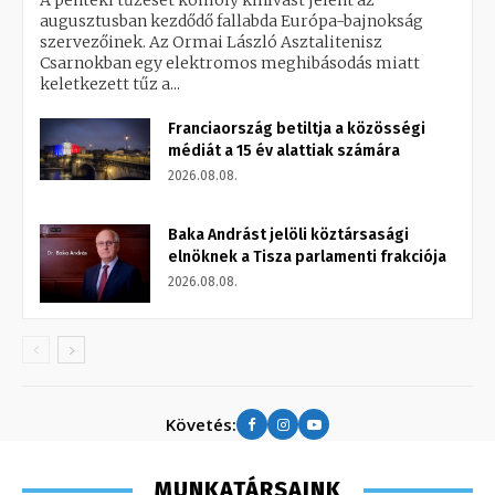
A pénteki tűzeset komoly kihívást jelent az
augusztusban kezdődő fallabda Európa-bajnokság
szervezőinek. Az Ormai László Asztalitenisz
Csarnokban egy elektromos meghibásodás miatt
keletkezett tűz a...
Franciaország betiltja a közösségi
médiát a 15 év alattiak számára
2026.08.08.
Baka Andrást jelöli köztársasági
elnöknek a Tisza parlamenti frakciója
2026.08.08.
Követés:
MUNKATÁRSAINK