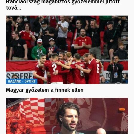
Franciaország magabiztos győzelemmel jutott
tová…
HAZÁNK - SPORT
Magyar győzelem a finnek ellen