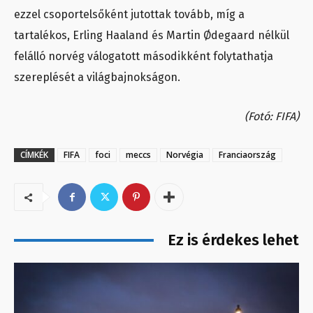
ezzel csoportelsőként jutottak tovább, míg a
tartalékos, Erling Haaland és Martin Ødegaard nélkül
felálló norvég válogatott másodikként folytathatja
szereplését a világbajnokságon.
(Fotó: FIFA)
CÍMKÉK
FIFA
foci
meccs
Norvégia
Franciaország
Ez is érdekes lehet