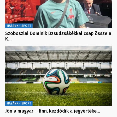
HAZÁNK - SPORT
Szoboszlai Dominik Dzsudzsákékkal csap össze a
K…
HAZÁNK - SPORT
Jön a magyar – finn, kezdődik a jegyértéke…