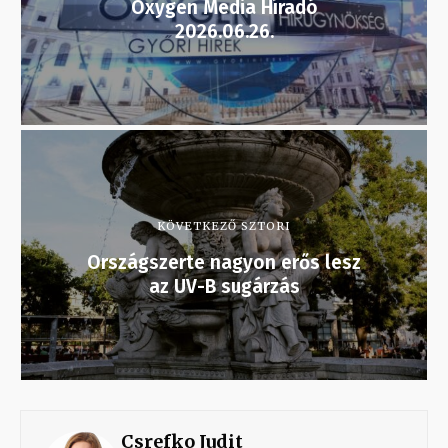
Oxygen Media Híradó
2026.06.26.
KÖVETKEZŐ SZTORI
Országszerte nagyon erős lesz
az UV-B sugárzás
Csrefko Judit