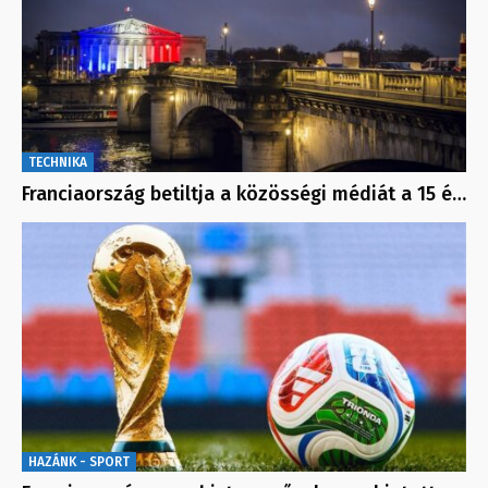
TECHNIKA
Franciaország betiltja a közösségi médiát a 15 é…
HAZÁNK - SPORT