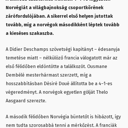
Norvégiát a világbajnokság csoportkörének
zárófordulójában. A sikerrel első helyen jutottak
tovább, míg a norvégok másodikként léptek tovább
a kieséses szakaszba.
A Didier Deschamps szövetségi kapitányt – édesanyja
temetése miatt – nélkülöző francia válogatott már az
első félidőben eldöntötte a találkozót. Ousmane
Dembélé mesterhármast szerzett, míg a
hosszabbításban Désiré Doué állította be a 4–1-es
végeredményt. A norvégok egyetlen gólját Thelo
Aasgaard szerezte.
A második félidőben Norvégia büntetőt is hibázott, így
nem tudta szorosabbá tenni a mérkőzést. A franciák