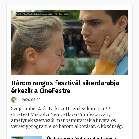
Három rangos fesztivál sikerdarabja
érkezik a CineFestre
2026.08.09.
Szeptember 4. és 12. között rendezik meg a 22.
CineFest Miskolci Nemzetközi Filmfesztivált,
amelynek szervezői már bemutatták a hivatalos
versenyprogram első három alkotását. A közönség...
Újabb vármegyében jelent meg a