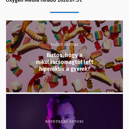
Oxygen Media Híradó 2026.07.31.
ELŐZŐ SZTORI
Biztos, hogy a
mikuláscsomagtól lett
hiperaktív a gyerek?
KÖVETKEZŐ SZTORI