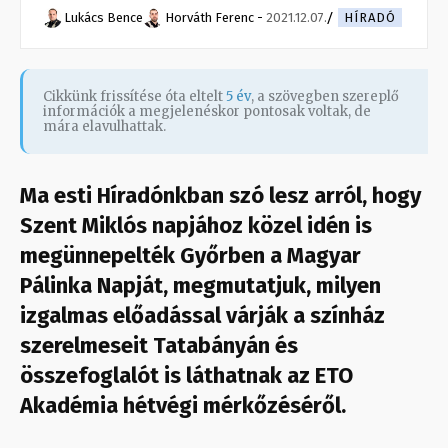
Lukács Bence
Horváth Ferenc
-
2021.12.07.
HÍRADÓ
Cikkünk frissítése óta eltelt
5 év
, a szövegben szereplő
információk a megjelenéskor pontosak voltak, de
mára elavulhattak.
Ma esti Híradónkban szó lesz arról, hogy
Szent Miklós napjához közel idén is
megünnepelték Győrben a Magyar
Pálinka Napját, megmutatjuk, milyen
izgalmas előadással várják a színház
szerelmeseit Tatabányán és
összefoglalót is láthatnak az ETO
Akadémia hétvégi mérkőzéséről.