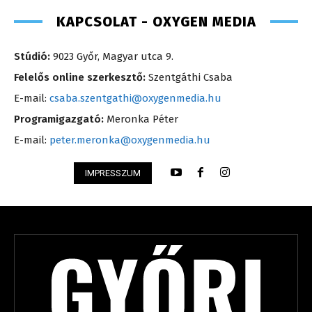
KAPCSOLAT - OXYGEN MEDIA
Stúdió:
9023 Győr, Magyar utca 9.
Felelős online szerkesztő:
Szentgáthi Csaba
E-mail:
csaba.szentgathi@oxygenmedia.hu
Programigazgató:
Meronka Péter
E-mail:
peter.meronka@oxygenmedia.hu
IMPRESSZUM